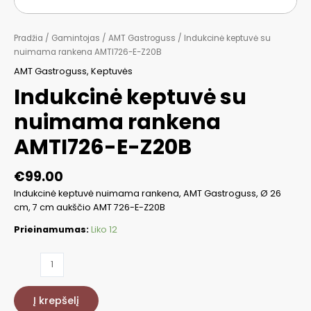
Pradžia
/
Gamintojas
/
AMT Gastroguss
/ Indukcinė keptuvė su
nuimama rankena AMTI726-E-Z20B
AMT Gastroguss
,
Keptuvės
Indukcinė keptuvė su
nuimama rankena
AMTI726-E-Z20B
€
99.00
Indukcinė keptuvė nuimama rankena, AMT Gastroguss, Ø 26
cm, 7 cm aukščio AMT 726-E-Z20B
Prieinamumas:
Liko 12
produkto
kiekis:
Indukcinė
Į krepšelį
keptuvė