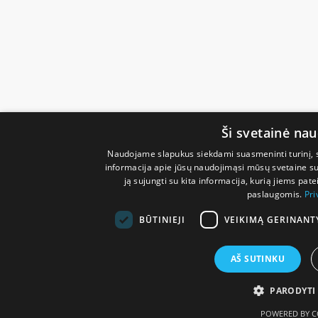
Ši svetainė na
Naudojame slapukus siekdami suasmeninti turinį, sk
informacija apie jūsų naudojimąsi mūsų svetaine su 
ją sujungti su kita informacija, kurią jiems pate
paslaugomis.
Pri
BŪTINIEJI
VEIKIMĄ GERINANT
AŠ SUTINKU
PARODYTI
POWERED BY C