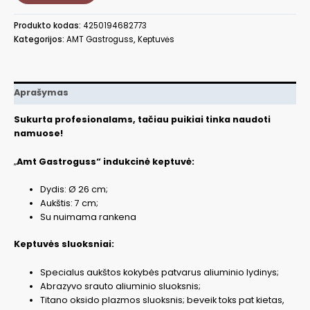
su
nuimama
Produkto kodas:
4250194682773
rankena
Kategorijos:
AMT Gastroguss
,
Keptuvės
AMTI726-
E-
Z20B
Aprašymas
Sukurta profesionalams, tačiau puikiai tinka naudoti
namuose!
„
Amt Gastroguss“ indukcinė keptuvė:
Dydis: Ø 26 cm;
Aukštis: 7 cm;
Su nuimama rankena
Keptuvės sluoksniai:
Specialus aukštos kokybės patvarus aliuminio lydinys;
Abrazyvo srauto aliuminio sluoksnis;
Titano oksido plazmos sluoksnis; beveik toks pat kietas,