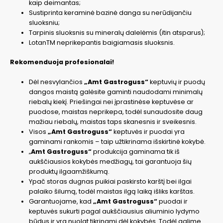
kaip deimantas;
Sustiprinta keraminė bazinė danga su nerūdijančiu
sluoksniu;
Tarpinis sluoksnis su mineralų dalelėmis (itin atsparus);
LotanTM neprikepantis baigiamasis sluoksnis.
Rekomenduoja profesionalai!
Dėl nesvylančios
„Amt Gastroguss“
keptuvių ir puodų
dangos maistą galėsite gaminti naudodami minimalų
riebalų kiekį. Priešingai nei įprastinėse keptuvėse ar
puodose, maistas neprikepa, todėl sunaudosite daug
mažiau riebalų, maistas taps skanesnis ir sveikesnis.
Visos
„Amt Gastroguss“
keptuvės ir puodai yra
gaminami rankomis – taip užtikrinama išskirtinė kokybė.
„
Amt Gastroguss“
produkcija gaminama tik iš
aukščiausios kokybės medžiagų, tai garantuoja šių
produktų ilgaamžiškumą.
Ypač storas dugnas puikiai paskirsto karštį bei ilgai
palaiko šilumą, todėl maistas ilgą laiką išliks karštas.
Garantuojame, kad
„Amt Gastroguss“
puodai ir
keptuvės sukurti pagal aukščiausius aliuminio lydymo
būdus ir yra nuolat tikrinami dėl kokybės. Todėl galime