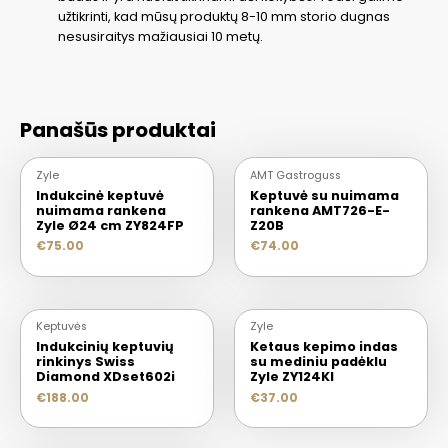
užtikrinti, kad mūsų produktų 8-10 mm storio dugnas
nesusiraitys mažiausiai 10 metų.
Panašūs produktai
Zyle
AMT Gastroguss
Indukcinė keptuvė
Keptuvė su nuimama
nuimama rankena
rankena AMT726-E-
Zyle Ø24 cm ZY824FP
Z20B
€
75.00
€
74.00
Keptuvės
Zyle
Indukcinių keptuvių
Ketaus kepimo indas
rinkinys Swiss
su mediniu padėklu
Diamond XDset602i
Zyle ZY124KI
€
188.00
€
37.00