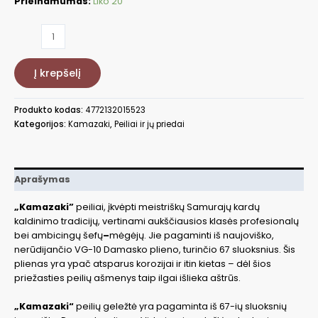
Prieinamumas:
Liko 20
produkto
kiekis:
Damasko
Į krepšelį
plieno
peilis
KAMAZAKI
Produkto kodas:
4772132015523
KZI218KN
Kategorijos:
Kamazaki
,
Peiliai ir jų priedai
Aprašymas
„Kamazaki”
peiliai, įkvėpti meistriškų Samurajų kardų
kaldinimo tradicijų, vertinami aukščiausios klasės profesionalų
bei ambicingų šefų
–
mėgėjų. Jie pagaminti iš naujoviško,
nerūdijančio VG-10 Damasko plieno, turinčio 67 sluoksnius. Šis
plienas yra ypač atsparus korozijai ir itin kietas – dėl šios
priežasties peilių ašmenys taip ilgai išlieka aštrūs.
„Kamazaki“
peilių geležtė yra pagaminta iš 67-ių sluoksnių