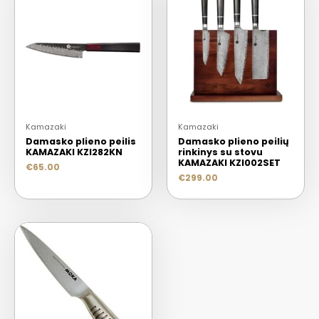
Kamazaki
Kamazaki
Damasko plieno peilis
Damasko plieno peilių
KAMAZAKI KZI282KN
rinkinys su stovu
KAMAZAKI KZI002SET
€
65.00
€
299.00