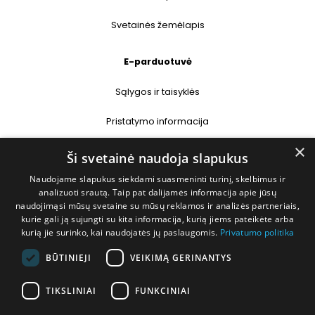
Svetainės žemėlapis
E-parduotuvė
Sąlygos ir taisyklės
Pristatymo informacija
×
Prekių grąžinimas
Ši svetainė naudoja slapukus
Naudojame slapukus siekdami suasmeninti turinį, skelbimus ir
Kontaktai
analizuoti srautą. Taip pat dalijamės informacija apie jūsų
naudojimąsi mūsų svetaine su mūsų reklamos ir analizės partneriais,
+370 677 31358
kurie gali ją sujungti su kita informacija, kurią jiems pateikėte arba
kurią jie surinko, kai naudojatės jų paslaugomis.
Privatumo politika
info@deshop.lt
BŪTINIEJI
VEIKIMĄ GERINANTYS
Megėjų g. 5A, Žukiškių k., Trakų r.
TIKSLINIAI
FUNKCINIAI