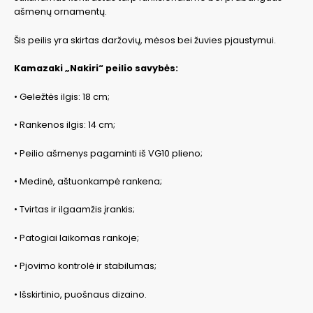
ašmenų ornamentų.
Šis peilis yra skirtas daržovių, mėsos bei žuvies pjaustymui.
Kamazaki „Nakiri“ peilio savybės:
• Geležtės ilgis: 18 cm;
• Rankenos ilgis: 14 cm;
• Peilio ašmenys pagaminti iš VG10 plieno;
• Medinė, aštuonkampė rankena;
• Tvirtas ir ilgaamžis įrankis;
• Patogiai laikomas rankoje;
• Pjovimo kontrolė ir stabilumas;
• Išskirtinio, puošnaus dizaino.