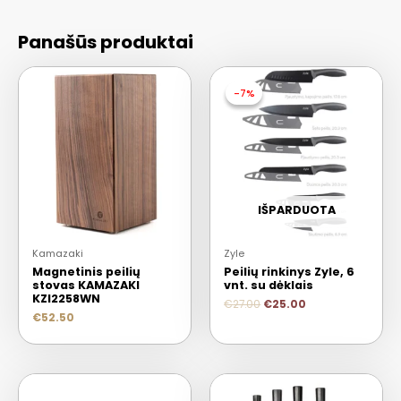
Panašūs produktai
-7%
-7%
IŠPARDUOTA
Kamazaki
Zyle
Magnetinis peilių
Peilių rinkinys Zyle, 6
stovas KAMAZAKI
vnt. su dėklais
KZI2258WN
€
27.00
€
25.00
€
52.50