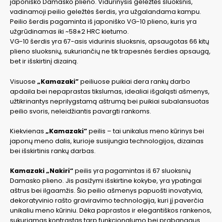
japoniško Damasko plieno. Vidurinysis geležtės sluoksnis,
vadinamoji peilio geležtės šerdis, yra užgalandama kampu.
Peilio šerdis pagaminta iš japoniško VG-10 plieno, kuris yra
užgrūdinamas iki ~58±2 HRC kietumo.
VG-10 šerdis yra 67-asis vidurinis sluoksnis, apsaugotas 66 kitų
plieno sluoksnių, sukuriančių ne tik trapesnės šerdies apsaugą,
bet ir išskirtinį dizainą.
Visuose
„Kamazaki”
peiliuose puikiai dera rankų darbo
apdaila bei nepaprastas tikslumas, idealiai išgaląsti ašmenys,
užtikrinantys neprilygstamą aštrumą bei puikiai subalansuotas
peilio svoris, neleidžiantis pavargti rankoms.
Kiekvienas
„Kamazaki”
peilis – tai unikalus meno kūrinys bei
japonų meno dalis, kurioje susijungia technologijos, dizainas
bei išskirtinis rankų darbas.
Kamazaki
„Nakiri“
peilis yra pagamintas iš 67 sluoksnių
Damasko plieno. Jis pasižymi išskirtine kokybe, yra ypatingai
aštrus bei ilgaamžis. Šio peilio ašmenys papuošti inovatyvia,
dekoratyvinio rašto graviravimo technologija, kuri jį paverčia
unikaliu meno kūriniu. Dėka paprastos ir elegantiškos rankenos,
sukuriamas kontrastas tarp funkcionalumo bei prabangaus