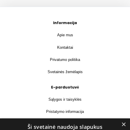
Informacija
Apie mus
Kontaktai
Privatumo politika
Svetainės žemėlapis
E-parduotuvė
Sąlygos ir taisyklės
Pristatymo informacija
×
Prekių grąžinimas
Ši svetainė naudoja slapukus