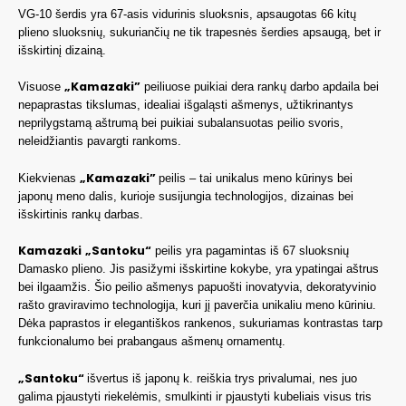
VG-10 šerdis yra 67-asis vidurinis sluoksnis, apsaugotas 66 kitų
plieno sluoksnių, sukuriančių ne tik trapesnės šerdies apsaugą, bet ir
išskirtinį dizainą.
„Kamazaki”
Visuose
peiliuose puikiai dera rankų darbo apdaila bei
nepaprastas tikslumas, idealiai išgaląsti ašmenys, užtikrinantys
neprilygstamą aštrumą bei puikiai subalansuotas peilio svoris,
neleidžiantis pavargti rankoms.
„Kamazaki”
Kiekvienas
peilis – tai unikalus meno kūrinys bei
japonų meno dalis, kurioje susijungia technologijos, dizainas bei
išskirtinis rankų darbas.
Kamazaki
„Santoku“
peilis yra pagamintas iš 67 sluoksnių
Damasko plieno. Jis pasižymi išskirtine kokybe, yra ypatingai aštrus
bei ilgaamžis. Šio peilio ašmenys papuošti inovatyvia, dekoratyvinio
rašto graviravimo technologija, kuri jį paverčia unikaliu meno kūriniu.
Dėka paprastos ir elegantiškos rankenos, sukuriamas kontrastas tarp
funkcionalumo bei prabangaus ašmenų ornamentų.
„Santoku“
išvertus iš japonų k. reiškia trys privalumai, nes juo
galima pjaustyti riekelėmis, smulkinti ir pjaustyti kubeliais visus tris