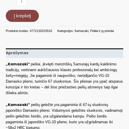
kiekis:
Damasko
Į krepšelį
plieno
peilis
KAMAZAKI
Produkto kodas:
4772132015516
Kategorijos:
Kamazaki
,
Peiliai ir jų priedai
KZI219KN
Aprašymas
„Kamazaki”
peiliai, įkvėpti meistriškų Samurajų kardų kaldinimo
tradicijų, vertinami aukščiausios klasės profesionalų bei ambicingų
–
šefų
mėgėjų. Jie pagaminti iš naujoviško, nerūdijančio VG-10
Damasko plieno, turinčio 67 sluoksnius. Šis plienas yra ypač atsparus
korozijai ir itin kietas – dėl šios priežasties peilių ašmenys taip ilgai
išlieka aštrūs.
„Kamazaki“
peilių geležtė yra pagaminta iš 67-ių sluoksnių
japoniško Damasko plieno. Vidurinysis geležtės sluoksnis, vadinamoji
peilio geležtės šerdis, yra užgalandama kampu. Peilio šerdis
pagaminta iš japoniško VG-10 plieno, kuris yra užgrūdinamas iki
~58±2 HRC kietumo.