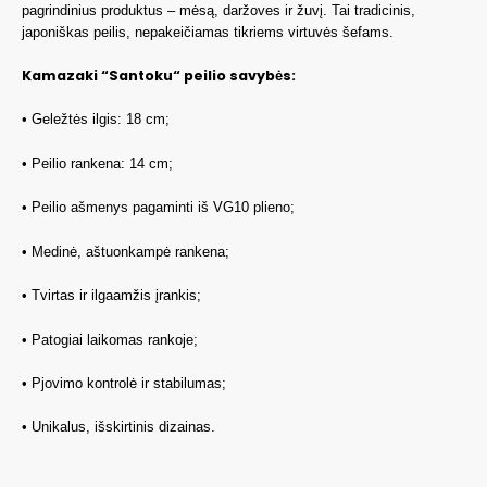
pagrindinius produktus – mėsą, daržoves ir žuvį. Tai tradicinis,
japoniškas peilis, nepakeičiamas tikriems virtuvės šefams.
Kamazaki “Santoku“ peilio savybės:
• Geležtės ilgis: 18 cm;
• Peilio rankena: 14 cm;
• Peilio ašmenys pagaminti iš VG10 plieno;
• Medinė, aštuonkampė rankena;
• Tvirtas ir ilgaamžis įrankis;
• Patogiai laikomas rankoje;
• Pjovimo kontrolė ir stabilumas;
• Unikalus, išskirtinis dizainas.