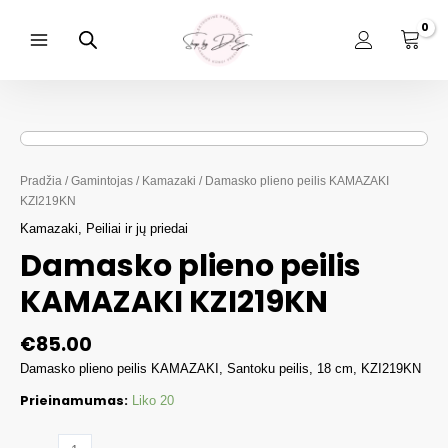
Pereiti
prie
turinio
Main
Menu
Pradžia
/
Gamintojas
/
Kamazaki
/ Damasko plieno peilis KAMAZAKI
KZI219KN
Kamazaki
,
Peiliai ir jų priedai
Damasko plieno peilis
KAMAZAKI KZI219KN
€
85.00
Damasko plieno peilis KAMAZAKI, Santoku peilis, 18 cm, KZI219KN
Prieinamumas:
Liko 20
produkto