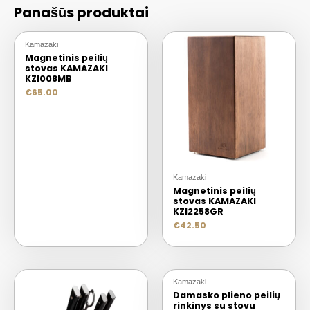
Panašūs produktai
Kamazaki
Magnetinis peilių
stovas KAMAZAKI
KZI008MB
€
65.00
Kamazaki
Magnetinis peilių
stovas KAMAZAKI
KZI2258GR
€
42.50
Kamazaki
Damasko plieno peilių
rinkinys su stovu