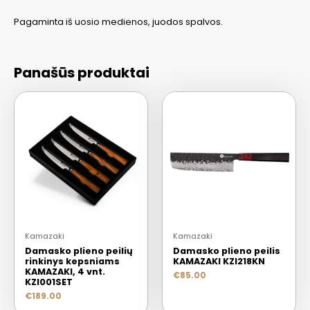
Pagaminta iš uosio medienos, juodos spalvos.
Panašūs produktai
Kamazaki
Kamazaki
Damasko plieno peilių
Damasko plieno peilis
rinkinys kepsniams
KAMAZAKI KZI218KN
KAMAZAKI, 4 vnt.
€
85.00
KZI001SET
€
189.00