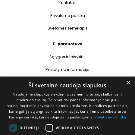
Kontaktai
Privatumo politika
Svetainės žemėlapis
E-parduotuvė
Sąlygos ir taisyklės
Pristatymo informacija
×
Prekių grąžinimas
Ši svetainė naudoja slapukus
Naudojame slapukus siekdami suasmeninti turinį, skelbimus ir
Kontaktai
analizuoti srautą. Taip pat dalijamės informacija apie jūsų
naudojimąsi mūsų svetaine su mūsų reklamos ir analizės partneriais,
+370 677 31358
kurie gali ją sujungti su kita informacija, kurią jiems pateikėte arba
kurią jie surinko, kai naudojatės jų paslaugomis.
Privatumo politika
info@deshop.lt
BŪTINIEJI
VEIKIMĄ GERINANTYS