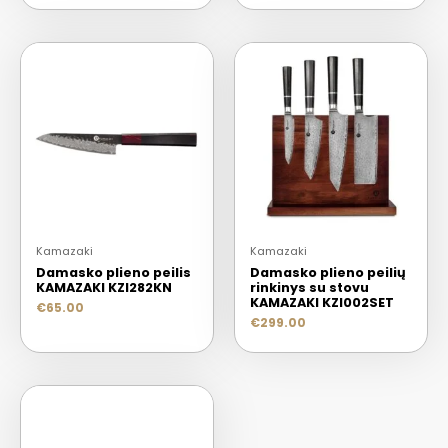
Kamazaki
Kamazaki
Damasko plieno peilis
Damasko plieno peilių
KAMAZAKI KZI282KN
rinkinys su stovu
KAMAZAKI KZI002SET
€
65.00
€
299.00