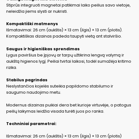
Stiprūs integruoti magnetai patikimai laiko peilius savo vietoje,
neleidžia jiems slysti ar nukristi.
Kompaktiški matmenys
Išmatavimai: 26 cm (aukštis) × 13 cm (ilgis) × 13 cm (plotis).
Kompaktiškas dizainas padeda taupyti vietą ant stalviršio.
Saugus ir higieniškas sprendimas
Lygus paviršius be įpjovų ar tarpų užtikrina lengvą valymą ir
aukštą higienos lygį. Peiliai tvirtai laikosi, todėl sumažėja kritimo
rizika.
Stabilus pagrindas
Neslystančios kojelės suteikia papildomo stabilumo ir
saugumo naudojimo metu.
Modernus dizainas puikiai dera bet kurioje virtuvėje, o patogus
peilių laikymas leidžia visada turėti juos po ranka.
Techniniai parametrai:
Išmatavimai: 26 cm (aukštis) × 13 cm (ilgis) × 13 cm (plotis)