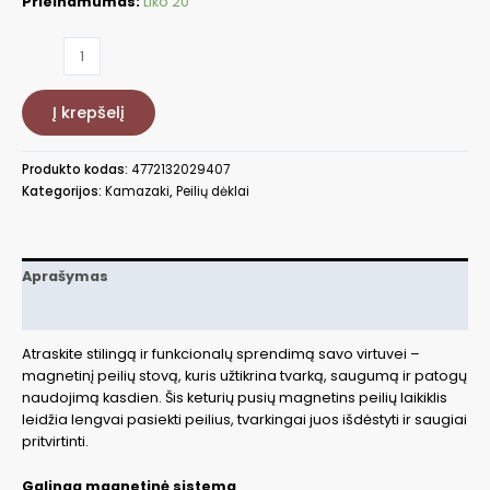
Prieinamumas:
Liko 20
produkto
kiekis:
Magnetinis
Į krepšelį
peilių
stovas
KAMAZAKI
Produkto kodas:
4772132029407
KZI2258BL
Kategorijos:
Kamazaki
,
Peilių dėklai
Aprašymas
Papildoma informacija
Atraskite stilingą ir funkcionalų sprendimą savo virtuvei –
magnetinį peilių stovą, kuris užtikrina tvarką, saugumą ir patogų
naudojimą kasdien. Šis keturių pusių magnetins peilių laikiklis
leidžia lengvai pasiekti peilius, tvarkingai juos išdėstyti ir saugiai
pritvirtinti.
Galinga magnetinė sistema