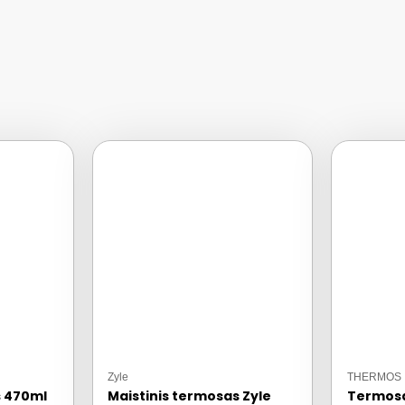
Zyle
THERMOS
s 470ml
Maistinis termosas Zyle
Termos