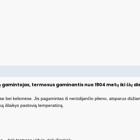
 gamintojas, termosus gaminantis nuo 1904 metų iki šių di
e bei kelionėse. Jis pagamintas iš nerūdijančio plieno, atsparus dūžiam
laiką išlaikys pastovią temperatūrą.
 – tiek termoso viduje, tiek išorėje);