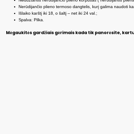
Nerūdijančio plieno termoso dangtelis, kurį galima naudoti ka
Išlaiko karštį iki 18, o šaltį – net iki 24 val.;
Spalva: Pilka.
Mėgaukitės gardžiais gėrimais kada tik panorėsite, kar