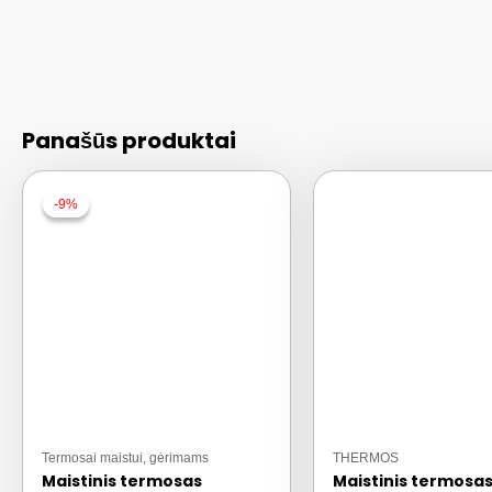
Panašūs produktai
-9%
-9%
Termosai maistui, gėrimams
THERMOS
Maistinis termosas
Maistinis termosa