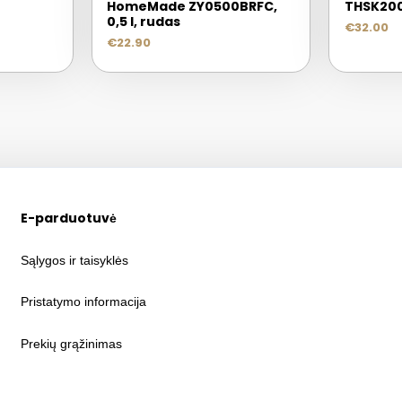
HomeMade ZY0500BRFC,
THSK20
0,5 l, rudas
€
32.00
€
22.90
E-parduotuvė
Sąlygos ir taisyklės
Pristatymo informacija
Prekių grąžinimas