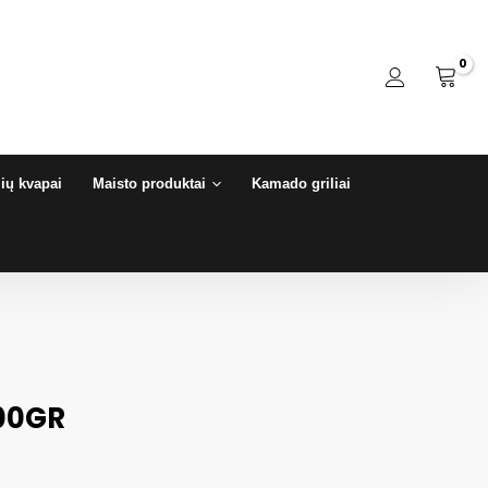
ių kvapai
Maisto produktai
Kamado griliai
R
00GR