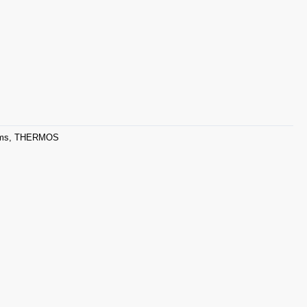
ams
,
THERMOS