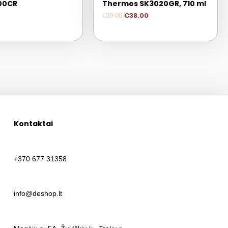
00CR
Thermos SK3020GR, 710 ml
€
38.00
€
39.00
Kontaktai
+370 677 31358
info@deshop.lt