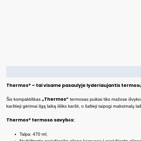
Aprašymas
Thermos® – tai visame pasaulyje lyderiaujantis termosų
„Thermos“
Šis kompaktiškas
termosas puikiai tiks mažose išvykos
karštieji gėrimai ilgą laiką išliks karšti, o šaltieji taipogi maksimalų 
Thermos® termoso savybės:
Talpa: 470 ml;
Nedūžtantis nerūdijančio plieno korpusas ( nerūdijantis plienas