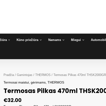
žiūra
Kūno priežiūra
Namams
Miegui
Automobil
Pradžia
/
Gamintojas
/
THERMOS
/ Termosas Pilkas 470ml THSK2000G
Termosai maistui, gėrimams
,
THERMOS
Termosas Pilkas 470ml THSK20
€
32.00