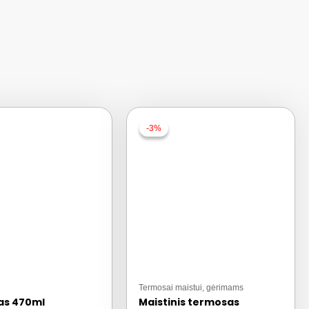
-3%
-3%
Termosai maistui, gėrimams
as 470ml
Maistinis termosas