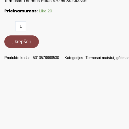
Termosas Thermos Pilkas 470 ml SK2000GR
Prieinamumas:
Liko 20
produkto
kiekis:
Termosas
Į krepšelį
Pilkas
470ml
THSK2000GR
Produkto kodas:
5010576668530
Kategorijos:
Termosai maistui, gėrim