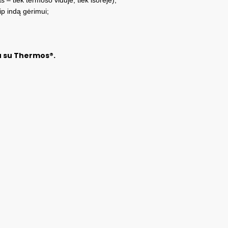
ip indą gėrimui;
tu su Thermos®.