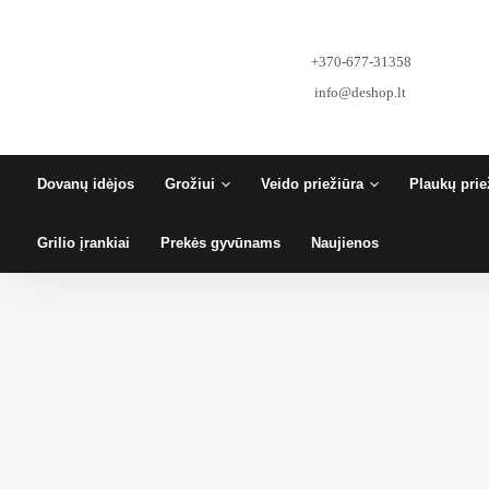
Pereiti
prie
turinio
+370-677-31358
info@deshop.lt
Dovanų idėjos
Grožiui
Veido priežiūra
Plaukų prie
Grilio įrankiai
Prekės gyvūnams
Naujienos