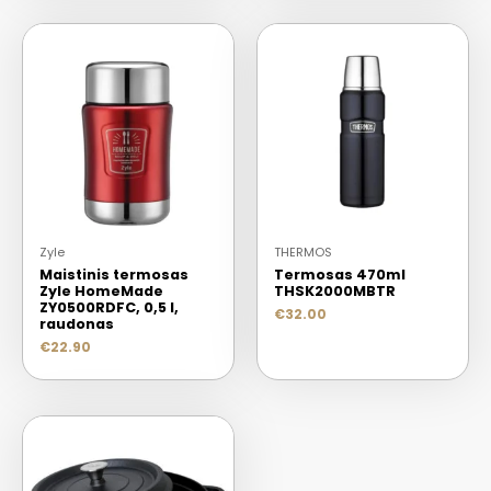
Zyle
THERMOS
Maistinis termosas
Termosas 470ml
Zyle HomeMade
THSK2000MBTR
ZY0500RDFC, 0,5 l,
€
32.00
raudonas
€
22.90