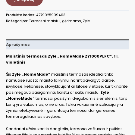
ZY1000PLFC
Produkto kodas:
4779025999403
Kategorijos:
Termosai maistui, gėrimams
,
Zyle
Aprašymas
Maistinis termosas Zyle „HomeMade ZY1000PLFC“, 1 l,
violetinis
Šis
Zyle „HomeMade“
maistinis termosas idealiai tinka
namuose ruošto maisto laikymui norint pavalgyti darbe,
išvykose, kelionėse, stovyklaujant ar kitose vietose, kur tik norite
pasimėgauti pasigamintu karštu ar šaltu maistu.
Zyle
„HomeMade“
termosai pasižymi dvigubomis sienelėmis, tarp
kurių yra vakuumas, o ne oras. Tokia vakuuminė izoliacija yra
žymiai efektyvesnė ir garantuoja termosui dar geresnes
termoreguliacines savybes.
Sandariai užsisukantis dangtelis, termoso vožtuvas ir puikios
šilumos išlaikymo savybės leidžia šiuo termosu maistą karštą