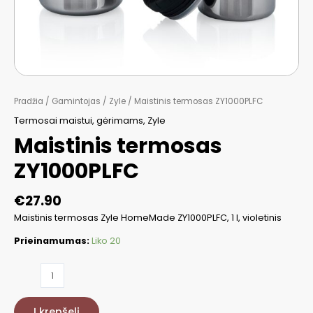
Pradžia
/
Gamintojas
/
Zyle
/ Maistinis termosas ZY1000PLFC
Termosai maistui, gėrimams
,
Zyle
Maistinis termosas
ZY1000PLFC
€
27.90
Maistinis termosas Zyle HomeMade ZY1000PLFC, 1 l, violetinis
Prieinamumas:
Liko 20
produkto
kiekis:
Maistinis
Į krepšelį
termosas