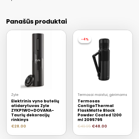
Panašūs produktai
-4%
-4%
Zyle
Termosai maistui, gėrimams
Elektrinis vyno butelių
Termosas
atidarytuvas Zyle
ContigoThermal
ZYKP1WO+DOVANA-
FlaskMatte Black
Taurių dekoracijų
Powder Coated 1200
rinkinys
ml 2095795
€
28.00
€
49.95
€
48.00