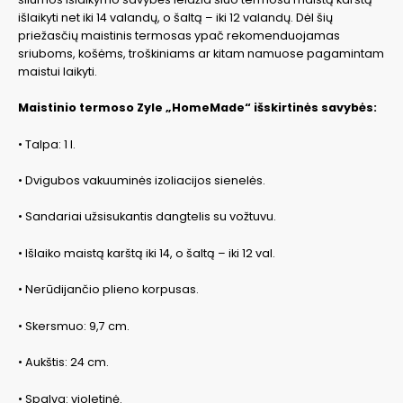
išlaikyti net iki 14 valandų, o šaltą – iki 12 valandų. Dėl šių
priežasčių maistinis termosas ypač rekomenduojamas
sriuboms, košėms, troškiniams ar kitam namuose pagamintam
maistui laikyti.
Maistinio termoso Zyle „HomeMade“ išskirtinės savybės:
• Talpa: 1 l.
• Dvigubos vakuuminės izoliacijos sienelės.
• Sandariai užsisukantis dangtelis su vožtuvu.
• Išlaiko maistą karštą iki 14, o šaltą – iki 12 val.
• Nerūdijančio plieno korpusas.
• Skersmuo: 9,7 cm.
• Aukštis: 24 cm.
• Spalva: violetinė.