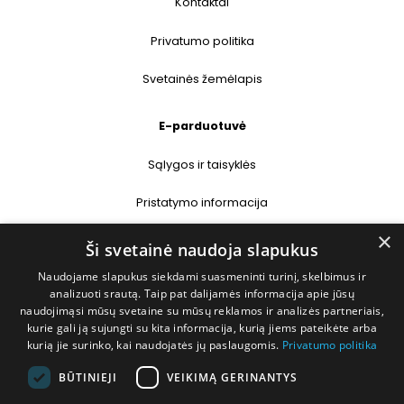
Kontaktai
Privatumo politika
Svetainės žemėlapis
E-parduotuvė
Sąlygos ir taisyklės
Pristatymo informacija
×
Prekių grąžinimas
Ši svetainė naudoja slapukus
Naudojame slapukus siekdami suasmeninti turinį, skelbimus ir
Kontaktai
analizuoti srautą. Taip pat dalijamės informacija apie jūsų
naudojimąsi mūsų svetaine su mūsų reklamos ir analizės partneriais,
+370 677 31358
kurie gali ją sujungti su kita informacija, kurią jiems pateikėte arba
kurią jie surinko, kai naudojatės jų paslaugomis.
Privatumo politika
info@deshop.lt
BŪTINIEJI
VEIKIMĄ GERINANTYS
Megėjų g. 5A, Žukiškių k., Trakų r.