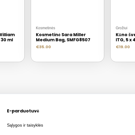
Kosmetinės
Grožiui
William
Kosmetinė Sara Miller
Kūno šve
 30 ml
Medium Bag, SMFG8507
ITG, 5 x
€
35.00
€
19.00
E-parduotuvė
Sąlygos ir taisyklės