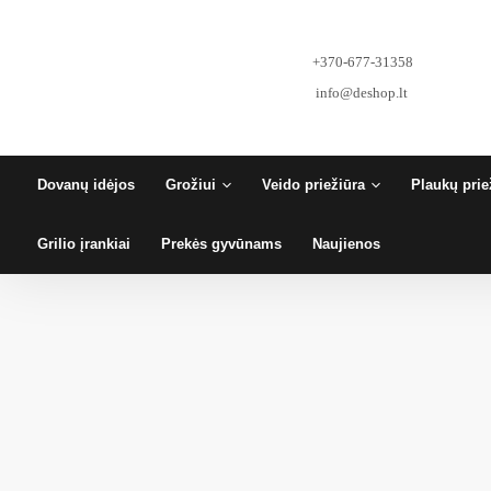
Pereiti
prie
turinio
+370-677-31358
info@deshop.lt
Dovanų idėjos
Grožiui
Veido priežiūra
Plaukų prie
Grilio įrankiai
Prekės gyvūnams
Naujienos