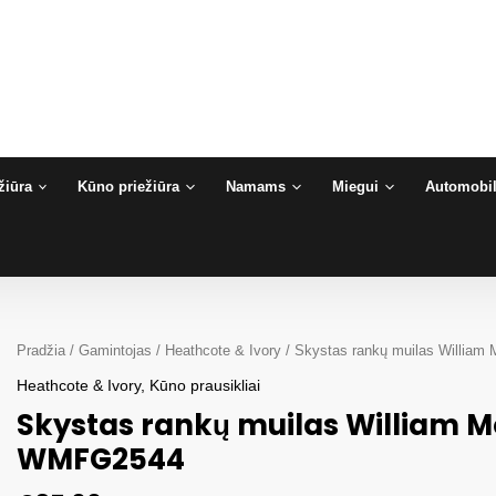
žiūra
Kūno priežiūra
Namams
Miegui
Automobil
Pradžia
/
Gamintojas
/
Heathcote & Ivory
/ Skystas rankų muilas William 
Heathcote & Ivory
,
Kūno prausikliai
Skystas rankų muilas William Mo
WMFG2544