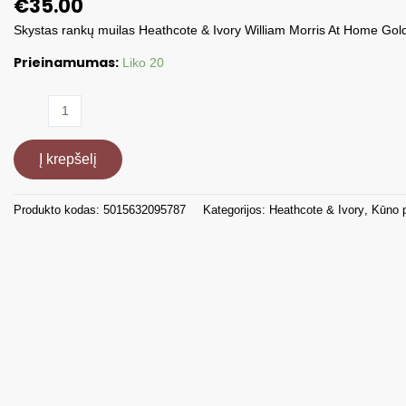
€
35.00
Skystas rankų muilas Heathcote & Ivory William Morris At Home G
Prieinamumas:
Liko 20
produkto
kiekis:
Skystas
Į krepšelį
rankų
muilas
William
Produkto kodas:
5015632095787
Kategorijos:
Heathcote & Ivory
,
Kūno p
Morris
Golden
Lily,
750
ml
WMFG2544