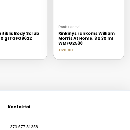
Rankų kremai
itiklis Body Scrub
Rinkinys rankoms William
 40 g ITGFG9622
Morris At Home, 3 x 30 ml
WMFG2538
€
20.00
Kontaktai
+370 677 31358