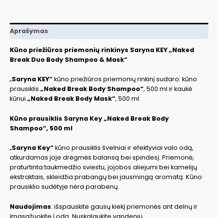
Aprašymas
Kūno priežiūros priemonių rinkinys Saryna KEY „Naked
Break Duo Body Shampoo & Mask“
„
Saryna KEY“
kūno priežiūros priemonių rinkinį sudaro: kūno
prausiklis
„Naked Break Body Shampoo“
, 500 ml ir kaukė
kūnui
„Naked Break Body Mask“
, 500 ml.
Kūno prausiklis Saryna Key „Naked Break Body
Shampoo“, 500 ml
„
Saryna Key“
kūno prausiklis švelniai ir efektyviai valo odą,
atkurdamas joje drėgmės balansą bei spindesį. Priemonė,
praturtinta taukmedžio sviestu, jojobos aliejumi bei kamelijų
ekstraktais, skleidžia prabangų bei jausmingą aromatą. Kūno
prausiklio sudėtyje nėra parabenų.
Naudojimas
: išspauskite gausų kiekį priemonės ant delnų ir
įmasažuokite į odą. Nuskalaukite vandeniu.