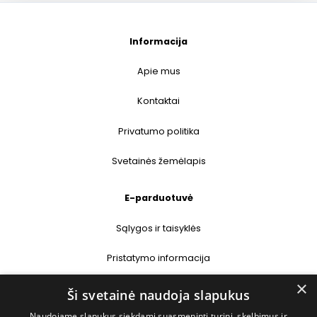
Informacija
Apie mus
Kontaktai
Privatumo politika
Svetainės žemėlapis
E-parduotuvė
Sąlygos ir taisyklės
Pristatymo informacija
×
Prekių grąžinimas
Ši svetainė naudoja slapukus
Naudojame slapukus siekdami suasmeninti turinį, skelbimus ir