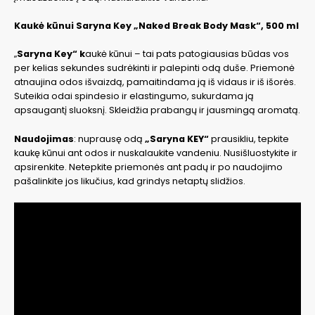
Kaukė kūnui Saryna Key „Naked Break Body Mask“, 500 ml
„
Saryna Key“ k
aukė kūnui – tai pats patogiausias būdas vos
per kelias sekundes sudrėkinti ir palepinti odą duše. Priemonė
atnaujina odos išvaizdą, pamaitindama ją iš vidaus ir iš išorės.
Suteikia odai spindesio ir elastingumo, sukurdama ją
apsaugantį sluoksnį. Skleidžia prabangų ir jausmingą aromatą.
Naudojimas
: nuprausę odą
„Saryna KEY“
prausikliu, tepkite
kaukę kūnui ant odos ir nuskalaukite vandeniu. Nusišluostykite ir
apsirenkite. Netepkite priemonės ant padų ir po naudojimo
pašalinkite jos likučius, kad grindys netaptų slidžios.