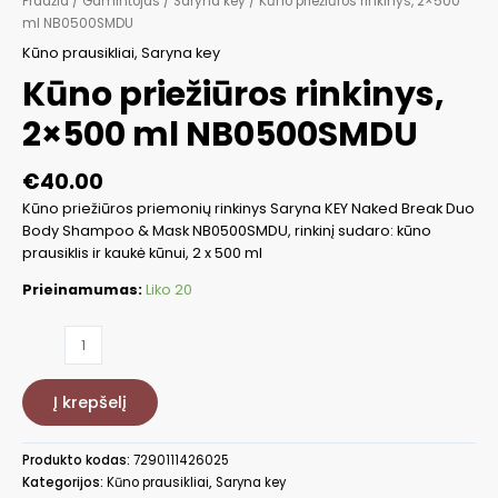
Pradžia
/
Gamintojas
/
Saryna key
/ Kūno priežiūros rinkinys, 2×500
ml NB0500SMDU
Kūno prausikliai
,
Saryna key
Kūno priežiūros rinkinys,
2×500 ml NB0500SMDU
€
40.00
Kūno priežiūros priemonių rinkinys Saryna KEY Naked Break Duo
Body Shampoo & Mask NB0500SMDU, rinkinį sudaro: kūno
prausiklis ir kaukė kūnui, 2 x 500 ml
Prieinamumas:
Liko 20
produkto
kiekis:
Kūno
Į krepšelį
priežiūros
rinkinys,
2x500
Produkto kodas:
7290111426025
ml
Kategorijos:
Kūno prausikliai
,
Saryna key
NB0500SMDU