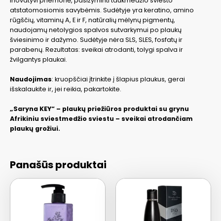
Inovatyvi priemonė, pasižyminti taukmedžio sviesto
atstatomosiomis savybėmis. Sudėtyje yra keratino, amino
rūgščių, vitaminų A, E ir F, natūralių mėlynų pigmentų,
naudojamų netolygios spalvos sutvarkymui po plaukų
šviesinimo ir dažymo. Sudėtyje nėra SLS, SLES, fosfatų ir
parabenų. Rezultatas: sveikai atrodanti, tolygi spalva ir
žvilgantys plaukai.
Naudojimas
: kruopščiai įtrinkite į šlapius plaukus, gerai
išskalaukite ir, jei reikia, pakartokite.
„Saryna KEY“ – plaukų priežiūros produktai su grynu
Afrikiniu sviestmedžio sviestu – sveikai atrodančiam
plaukų grožiui.
Panašūs produktai