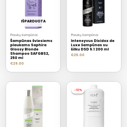
IŠPARDUOTA
Plaukų šampūnai
Plaukų šampūnai
Šampūnas šviesiems
Intensyvus Dixidox de
plaukams Saphira
Luxe šampūnas su
Glossy Blonde
šilku DSD 5.1 200 ml
Shampoo SAFGBS2,
€
25.00
250 ml
€
29.00
-10%
-10%