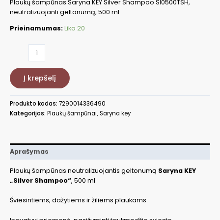
Plaukų šampūnas Saryna KEY Silver Shampoo SI0500TSH,
neutralizuojanti geltonumą, 500 ml
Prieinamumas:
Liko 20
produkto
kiekis:
Šampūnas
Į krepšelį
šviesiems
plaukams,
500
Produkto kodas:
7290014336490
ml
Kategorijos:
Plaukų šampūnai
,
Saryna key
SI0500TSH
Aprašymas
Plaukų šampūnas neutralizuojantis geltonumą
Saryna KEY
„Silver Shampoo“
, 500 ml
Šviesintiems, dažytiems ir žiliems plaukams.