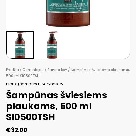
Pradžia
/
Gamintojas
/
Saryna key
/ Šampūnas šviesiems plaukams,
500 ml SI0500TSH
Plaukų šampūnai
,
Saryna key
Šampūnas šviesiems
plaukams, 500 ml
SI0500TSH
€
32.00