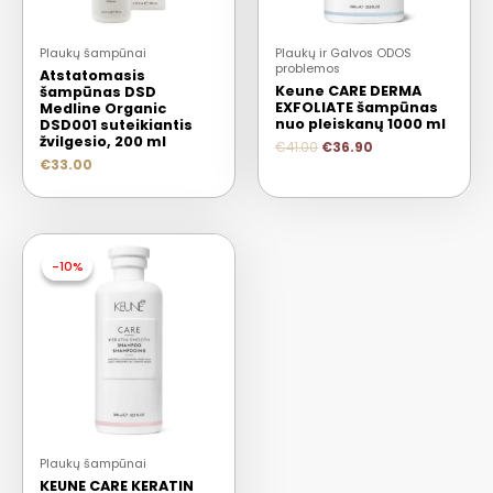
Plaukų šampūnai
Plaukų ir Galvos ODOS
problemos
Atstatomasis
Keune CARE DERMA
šampūnas DSD
EXFOLIATE šampūnas
Medline Organic
nuo pleiskanų 1000 ml
DSD001 suteikiantis
žvilgesio, 200 ml
€
41.00
€
36.90
€
33.00
-10%
-10%
Plaukų šampūnai
KEUNE CARE KERATIN