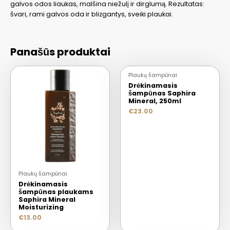
galvos odos liaukas, malšina niežulį ir dirglumą. Rezultatas:
švari, rami galvos oda ir blizgantys, sveiki plaukai.
Panašūs produktai
IŠPARDUOTA
Plaukų šampūnai
Drėkinamasis
šampūnas Saphira
Mineral, 250ml
€
23.00
Plaukų šampūnai
Drėkinamasis
šampūnas plaukams
Saphira Mineral
Moisturizing
€
13.00