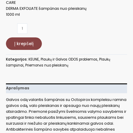
CARE
DERMA EXFOLIATE šampūnas nuo pleiskanų
1000 ml
produkto
kiekis:
Keune
Į krepšelį
CARE
DERMA
EXFOLIATE
Kategorijos:
KEUNE
,
Plaukų ir Galvos ODOS problemos
,
Plaukų
šampūnas
šampūnai
,
Priemonės nuo pleiskanų
nuo
pleiskanų
1000
ml
Aprašymas
Galvos odą valantis šampūnas su Octopirox kompleksu ramina
galvos odą, valo pleiskanas ir apsaugo nuo naujų pleiskanų
atsiradimo. Priemonė pasižymi švelniomis valymo savybėmis ir
ypatingai tinka riebaluotis linkusiems, sausiems plaukams bei
suirzusiai ir niežulio ar pleiskanų kankinamai galvos odai.
Antibakterinės šampūno savybės atpalaiduoja riebalines