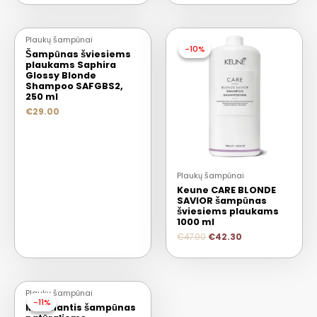
IŠPARDUOTA
Plaukų šampūnai
-10%
-10%
Šampūnas šviesiems
plaukams Saphira
Glossy Blonde
Shampoo SAFGBS2,
250 ml
€
29.00
Plaukų šampūnai
Keune CARE BLONDE
SAVIOR šampūnas
šviesiems plaukams
1000 ml
€
47.00
€
42.30
Plaukų šampūnai
-11%
-11%
Maitinantis šampūnas