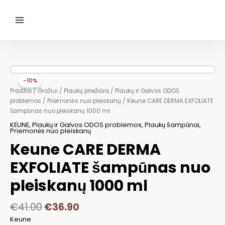
Pereiti
prie
turinio
Main
Menu
-10%
Pradžia
/
Grožiui
/
Plaukų priežiūra
/
Plaukų ir Galvos ODOS
problemos
/
Priemonės nuo pleiskanų
/ Keune CARE DERMA EXFOLIATE
šampūnas nuo pleiskanų 1000 ml
KEUNE
,
Plaukų ir Galvos ODOS problemos
,
Plaukų šampūnai
,
Priemonės nuo pleiskanų
Keune CARE DERMA
EXFOLIATE šampūnas nuo
pleiskanų 1000 ml
€
41.00
€
36.90
Keune