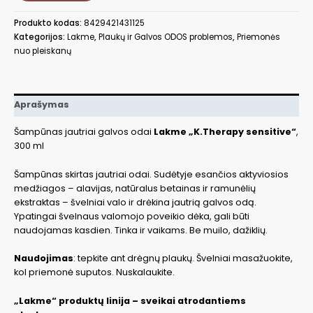
galvos
odai
Produkto kodas:
8429421431125
300ml.LAK43112
Kategorijos:
Lakme
,
Plaukų ir Galvos ODOS problemos
,
Priemonės
nuo pleiskanų
Aprašymas
Šampūnas jautriai galvos odai
Lakme „K.Therapy sensitive“
,
300 ml
Šampūnas skirtas jautriai odai. Sudėtyje esančios aktyviosios
medžiagos – alavijas, natūralus betainas ir ramunėlių
ekstraktas – švelniai valo ir drėkina jautrią galvos odą.
Ypatingai švelnaus valomojo poveikio dėka, gali būti
naudojamas kasdien. Tinka ir vaikams. Be muilo, dažiklių.
Naudojimas
: tepkite ant drėgnų plaukų. Švelniai masažuokite,
kol priemonė suputos. Nuskalaukite.
„Lakme“ produktų linija – sveikai atrodantiems