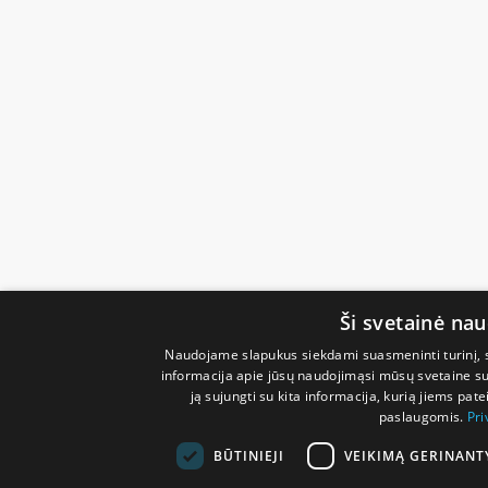
Ši svetainė na
Naudojame slapukus siekdami suasmeninti turinį, sk
informacija apie jūsų naudojimąsi mūsų svetaine su 
ją sujungti su kita informacija, kurią jiems pate
paslaugomis.
Pri
BŪTINIEJI
VEIKIMĄ GERINANT