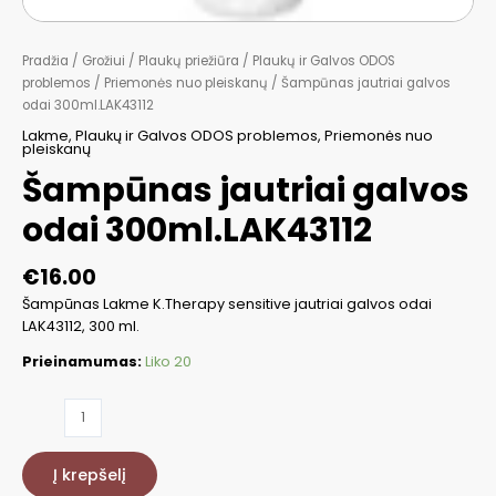
Pradžia
/
Grožiui
/
Plaukų priežiūra
/
Plaukų ir Galvos ODOS
problemos
/
Priemonės nuo pleiskanų
/ Šampūnas jautriai galvos
odai 300ml.LAK43112
Lakme
,
Plaukų ir Galvos ODOS problemos
,
Priemonės nuo
pleiskanų
Šampūnas jautriai galvos
odai 300ml.LAK43112
€
16.00
Šampūnas Lakme K.Therapy sensitive jautriai galvos odai
LAK43112, 300 ml.
Prieinamumas:
Liko 20
produkto
kiekis:
Šampūnas
Į krepšelį
jautriai