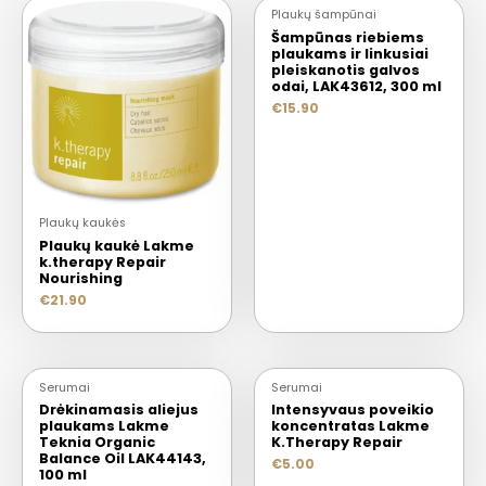
Plaukų šampūnai
Šampūnas riebiems
plaukams ir linkusiai
pleiskanotis galvos
odai, LAK43612, 300 ml
€
15.90
Plaukų kaukės
Plaukų kaukė Lakme
k.therapy Repair
Nourishing
€
21.90
Serumai
Serumai
Drėkinamasis aliejus
Intensyvaus poveikio
plaukams Lakme
koncentratas Lakme
Teknia Organic
K.Therapy Repair
Balance Oil LAK44143,
€
5.00
100 ml