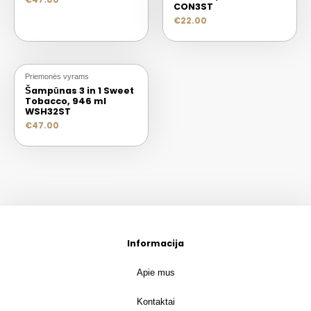
€
47.00
CON3ST
€
22.00
Priemonės vyrams
Šampūnas 3 in 1 Sweet
Tobacco, 946 ml
WSH32ST
€
47.00
Informacija
Apie mus
Kontaktai