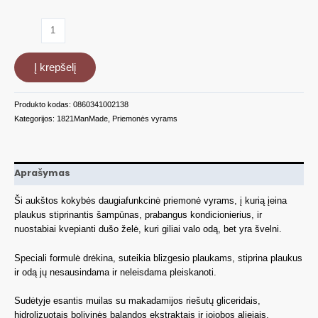
produkto
kiekis:
Šampūnas
Į krepšelį
3
in
1
Produkto kodas:
0860341002138
Spiced
Kategorijos:
1821ManMade
,
Priemonės vyrams
Vanilla,
532
ml
WSH18SV
Aprašymas
Ši aukštos kokybės daugiafunkcinė priemonė vyrams, į kurią įeina
plaukus stiprinantis šampūnas, prabangus kondicionierius, ir
nuostabiai kvepianti dušo želė, kuri giliai valo odą, bet yra švelni.
Speciali formulė drėkina, suteikia blizgesio plaukams, stiprina plaukus
ir odą jų nesausindama ir neleisdama pleiskanoti.
Sudėtyje esantis muilas su makadamijos riešutų gliceridais,
hidrolizuotais bolivinės balandos ekstraktais ir jojobos aliejais,