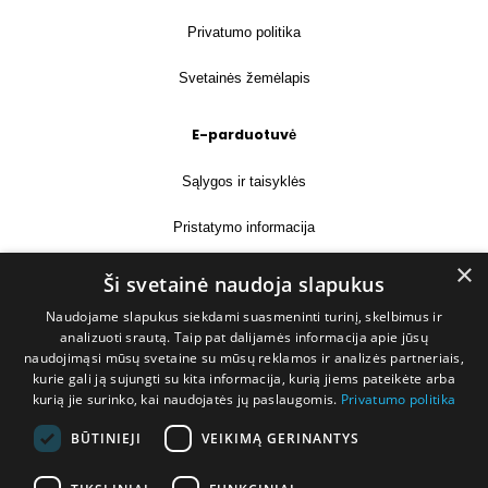
Privatumo politika
Svetainės žemėlapis
E-parduotuvė
Sąlygos ir taisyklės
Pristatymo informacija
×
Prekių grąžinimas
Ši svetainė naudoja slapukus
Naudojame slapukus siekdami suasmeninti turinį, skelbimus ir
Kontaktai
analizuoti srautą. Taip pat dalijamės informacija apie jūsų
naudojimąsi mūsų svetaine su mūsų reklamos ir analizės partneriais,
+370 677 31358
kurie gali ją sujungti su kita informacija, kurią jiems pateikėte arba
kurią jie surinko, kai naudojatės jų paslaugomis.
Privatumo politika
info@deshop.lt
BŪTINIEJI
VEIKIMĄ GERINANTYS
Megėjų g. 5A, Žukiškių k., Trakų r.