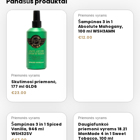
Panašūs produktai
Priemonės vyrams
Šampūnas 3 in 1
Absolute Mahogany,
100 ml WSH3AMN
€
12.00
Priemonės vyrams
Skutimosi priemonė,
177 ml GLD6
€
23.00
Priemonės vyrams
Priemonės vyrams
Šampūnas 3 in 1 Spiced
Daugiafunkcė
Vanilla, 946 ml
priemonė vyrams 18.21
WSH32SV
ManMade 4 in 1 Sweet
Tobacco, 100 ml