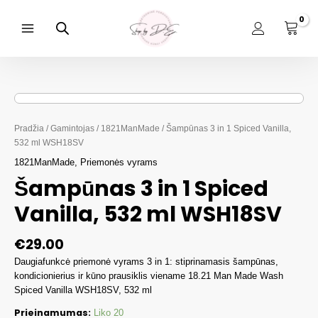
Pereiti
prie
turinio
Main
Menu
Pradžia
/
Gamintojas
/
1821ManMade
/ Šampūnas 3 in 1 Spiced Vanilla,
532 ml WSH18SV
1821ManMade
,
Priemonės vyrams
Šampūnas 3 in 1 Spiced
Vanilla, 532 ml WSH18SV
€
29.00
Daugiafunkcė priemonė vyrams 3 in 1: stiprinamasis šampūnas,
kondicionierius ir kūno prausiklis viename 18.21 Man Made Wash
Spiced Vanilla WSH18SV, 532 ml
Prieinamumas:
Liko 20