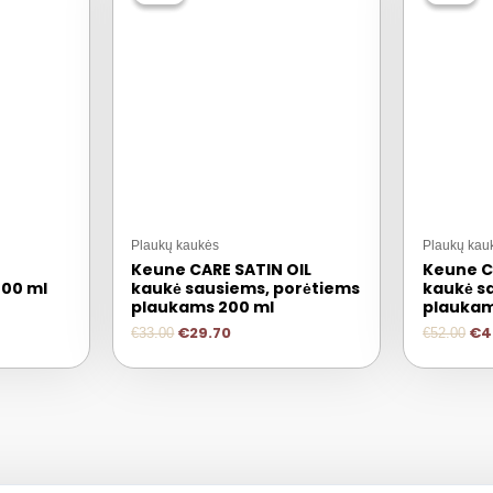
Plaukų kaukės
Plaukų kau
Keune CARE SATIN OIL
Keune C
200 ml
kaukė sausiems, porėtiems
kaukė s
plaukams 200 ml
plaukam
€
29.70
€
4
€
33.00
€
52.00