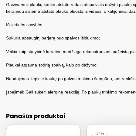
Gaivinamoji plaukų kaukė atstato rudais atspalviais dažytų plaukų s
keramidų sistema atstato plauko pluoštą iš vidaus, o katijoniniai d
Išskirtinės savybės:
Sukuria apsauginį barjerą nuo spalvos išblukimo;
Veikia kaip statybinė keratino medžiaga rekonstruojanti pažeistą plauk
Plaukai atgauna sodrią spalvą, kaip po dažymo.
Naudojimas: tepkite kaukę po galvos trinkimo šampūnu, ant rankšluo
Įspėjimai: Gali sukelti alerginę reakciją. Po plaukų trinkimo rekome
Panašūs produktai
-24%
-24%