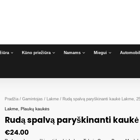
žiūra
Kūno priežiūra
Namams
Miegui
Automobil
Pradžia
/
Gamintojas
/
Lakme
/ Rudą spalvą paryškinanti kaukė Lakme, 2
Lakme
,
Plaukų kaukės
Rudą spalvą paryškinanti kaukė
€
24.00