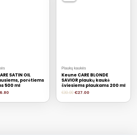
kės
Plaukų kaukės
ARE SATIN OIL
Keune CARE BLONDE
ausiems, porėtiems
SAVIOR plaukų kaukė
s 500 ml
šviesiems plaukams 200 ml
6.80
€
27.00
€
30.00