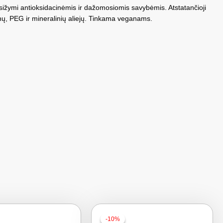
asižymi antioksidacinėmis ir dažomosiomis savybėmis. Atstatančioji
enų, PEG ir mineralinių aliejų. Tinkama veganams.
-10%
-10%