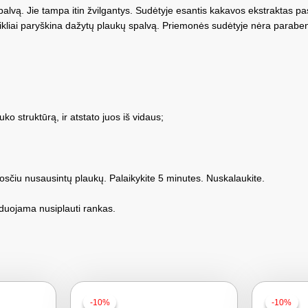
palvą. Jie tampa itin žvilgantys. Sudėtyje esantis kakavos ekstraktas p
ažikliai paryškina dažytų plaukų spalvą. Priemonės sudėtyje nėra parab
o struktūrą, ir atstato juos iš vidaus;
sčiu nusausintų plaukų. Palaikykite 5 minutes. Nuskalaukite.
nduojama nusiplauti rankas.
-10%
-10%
-10%
-10%