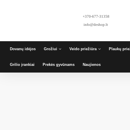
Pereiti
prie
turinio
+370-677-31358
info@deshop.lt
Dovanų idėjos
Grožiui
Veido priežiūra
Plaukų prie
Grilio įrankiai
Prekės gyvūnams
Naujienos