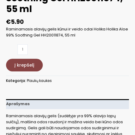
55 ml
€
5.90
Raminamasis alavijų gelis kūnui ir veido odai Holika Holika Aloe
99% Soothing Gel HH20011874, 55 ml
produkto
kiekis:
Raminamasis
Į krepšelį
alavijų
gelis
kūnui
Kategorija:
Plaukų kaukės
ir
veido
odai
Holika
Aprašymas
Holika
Aloe
Raminamasis alavijų gelis (sudėtyje yra 99% alavijo lapų
99%
sulčių), malšina odos raudonį ir mažina veido bei kūno odos
Soothing
sudirgimą. Gelis gali būti naudojamas odos sudirginimui ir
Gel
niežuliui nuraminti po deginimosi saulėje, skutimosi ar įgėlus