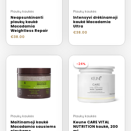
Plaukų kaukės
Plaukų kaukės
Neapsunkinanti
Intensyvi drėkinamoji
plaukų kaukė
kaukė Macadamia
Macadamia
Ultra
Weightless Repair
€
38.00
€
38.00
-24%
-24%
Plaukų kaukės
Plaukų kaukės
Maitinamoji kaukė
Keune CARE VITAL
Macadamia sausiems
NUTRITION kaukė, 200
plaukams
ml