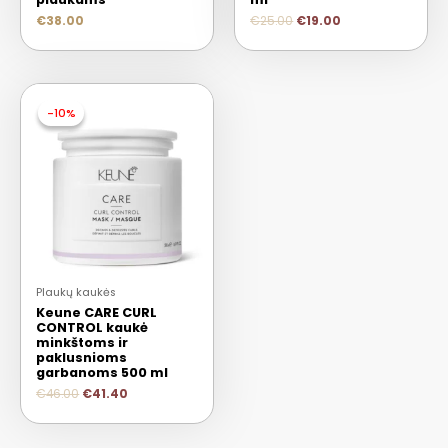
€
38.00
€
25.00
€
19.00
-10%
-10%
Plaukų kaukės
Keune CARE CURL
CONTROL kaukė
minkštoms ir
paklusnioms
garbanoms 500 ml
€
46.00
€
41.40