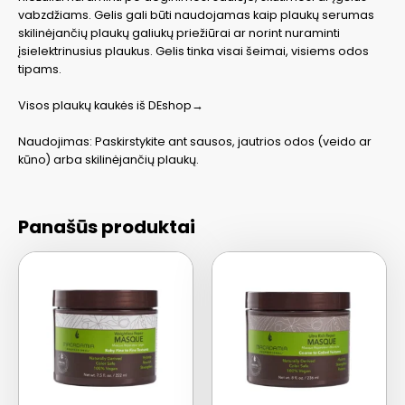
HH20011874,
vabzdžiams. Gelis gali būti naudojamas kaip plaukų serumas
55
skilinėjančių plaukų galiukų priežiūrai ar norint nuraminti
ml
įsielektrinusius plaukus. Gelis tinka visai šeimai, visiems odos
tipams.
Visos plaukų kaukės iš DEshop→
Naudojimas: Paskirstykite ant sausos, jautrios odos (veido ar
kūno) arba skilinėjančių plaukų.
Panašūs produktai