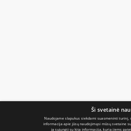
Ši svetainė na
Naudojame slapukus siekdami suasmeninti turinį, sk
informacija apie jūsų naudojimąsi mūsų svetaine su 
ją sujungti su kita informacija, kurią jiems pate