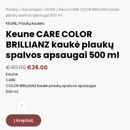
Pradžia
/
Gamintojas
/
KEUNE
/ Keune CARE COLOR BRILLIANZ kaukė
plaukų spalvos apsaugai 500 ml
KEUNE
,
Plaukų kaukės
Keune CARE COLOR
BRILLIANZ kaukė plaukų
spalvos apsaugai 500 ml
€
40.00
€
36.00
Keune
CARE
COLOR BRILLIANZ kaukė plaukų spalvos apsaugai
500 ml
produkto
kiekis:
Keune
Į krepšelį
CARE
COLOR