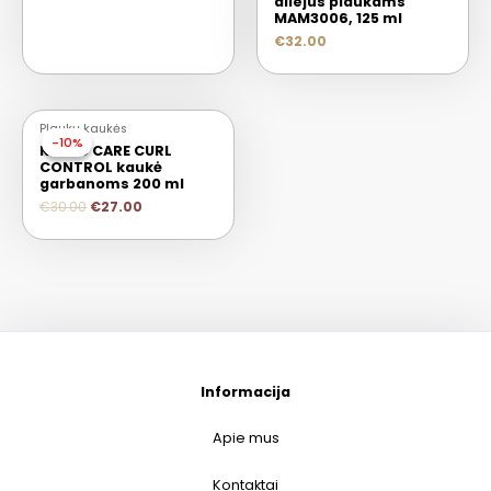
aliejus plaukams
MAM3006, 125 ml
€
32.00
Plaukų kaukės
-10%
-10%
Keune CARE CURL
CONTROL kaukė
garbanoms 200 ml
€
30.00
€
27.00
Informacija
Apie mus
Kontaktai