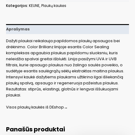
BRILLIANZ
Kategorijos:
KEUNE
,
Plaukų kaukės
kaukė
plaukų
spalvos
apsaugai
Aprašymas
500
ml
Dažyti plaukai reikalauja papildomos plaukų apsaugos bei
drėkinimo. Color Brillianz linijoje esantis Color Sealing
kompleksas apgaubia plaukus papildomu sluoksniu, kuris
neleidžia spalvai greitai išblukti. Linija pasižymi UVA ir UVB
filtrais, kurie apsaugo plaukus nuo žalingo saulės poveikio, o
sudėtyje esantis saulėgrąžų sėklų ekstraktas maitina plaukus.
Intensyvi kaukė dažytiems plaukams užtikrina ilgai išliekančią
plaukų spalvą, apsaugo ir regeneruoja pažeistus plaukus.
Rezultatas: stiprūs, elastingi, glotnūs ir lengvai iššukuojami
plaukai.
Visos plaukų kaukės iš DEshop→
Panašūs produktai