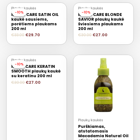
Plaukų kaukės
Plaukų kaukės
-10%
-10%
-10%
-10%
Keune CARE SATIN OIL
Keune CARE BLONDE
kaukė sausiems,
SAVIOR plaukų kaukė
porėtiems plaukams
šviesiems plaukams
200 ml
200 ml
€
33.00
€
29.70
€
30.00
€
27.00
Plaukų kaukės
-10%
-10%
KEUNE CARE KERATIN
SMOOTH plaukų kaukė
su keratinu 200 ml
€
30.00
€
27.00
Plaukų kaukės
Purškiamas,
atstatomasis
Macadamia Natural Oil