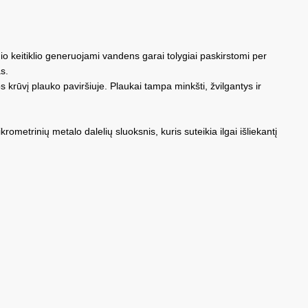
nio keitiklio generuojami vandens garai tolygiai paskirstomi per
s.
s krūvį plauko paviršiuje. Plaukai tampa minkšti, žvilgantys ir
etrinių metalo dalelių sluoksnis, kuris suteikia ilgai išliekantį