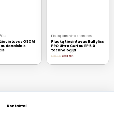
žiūra
Plaukų formavimo priemonės
džiovintuvas OSOM
Plaukų tiesintuvas BaByliss
raudonaisiais
PRO Ultra Curl su EP 5.0
ais
technologija
€
81.90
€
91.00
Kontaktai