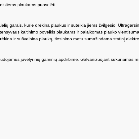
žeistiems plaukams puoselėti.
lių garais, kurie drėkina plaukus ir suteikia jiems žvilgesio. Ultragarsi
tensyvaus kaitinimo poveikis plaukams ir palaikomas plauko vientisuma
 drėkina ir sušvelnina plauką, tiesinimo metu sumažindama statinį elektro
udojamus juvelyrinių gaminių apdirbime. Galvanizuojant sukuriamas mikrom