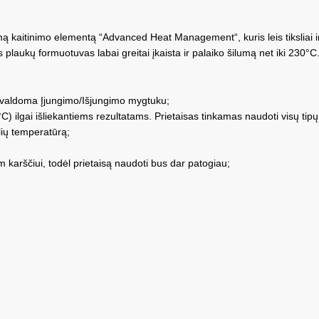
kaitinimo elementą “Advanced Heat Management“, kuris leis tiksliai ir tol
plaukų formuotuvas labai greitai įkaista ir palaiko šilumą net iki 230°C
, valdoma Įjungimo/Išjungimo mygtuku;
ilgai išliekantiems rezultatams. Prietaisas tinkamas naudoti visų tipų 
elių temperatūrą;
 karščiui, todėl prietaisą naudoti bus dar patogiau;