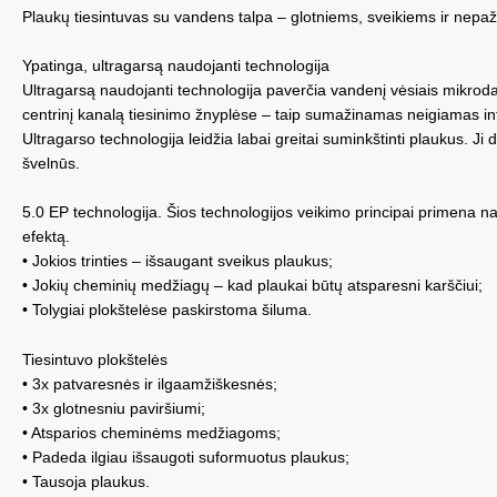
Plaukų tiesintuvas su vandens talpa – glotniems, sveikiems ir nepa
Ypatinga, ultragarsą naudojanti technologija
Ultragarsą naudojanti technologija paverčia vandenį vėsiais mikrodale
centrinį kanalą tiesinimo žnyplėse – taip sumažinamas neigiamas in
Ultragarso technologija leidžia labai greitai suminkštinti plaukus. Ji
švelnūs.
5.0 EP technologija. Šios technologijos veikimo principai primena na
efektą.
• Jokios trinties – išsaugant sveikus plaukus;
• Jokių cheminių medžiagų – kad plaukai būtų atsparesni karščiui;
• Tolygiai plokštelėse paskirstoma šiluma.
Tiesintuvo plokštelės
• 3x patvaresnės ir ilgaamžiškesnės;
• 3x glotnesniu paviršiumi;
• Atsparios cheminėms medžiagoms;
• Padeda ilgiau išsaugoti suformuotus plaukus;
• Tausoja plaukus.