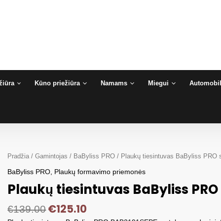
žiūra
Kūno priežiūra
Namams
Miegui
Automobil
Pradžia
/
Gamintojas
/
BaByliss PRO
/ Plaukų tiesintuvas BaByliss PRO 
BaByliss PRO
,
Plaukų formavimo priemonės
Plaukų tiesintuvas BaByliss PRO
€
125.10
€
139.00