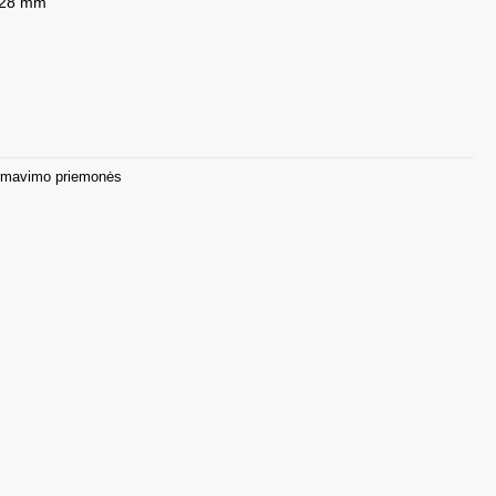
, 28 mm
rmavimo priemonės