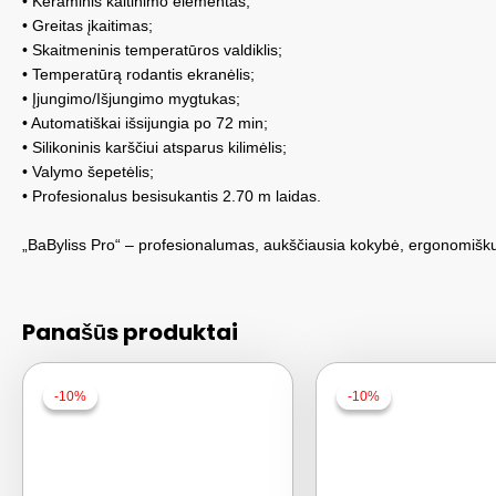
• Keraminis kaitinimo elementas;
• Greitas įkaitimas;
• Skaitmeninis temperatūros valdiklis;
• Temperatūrą rodantis ekranėlis;
• Įjungimo/Išjungimo mygtukas;
• Automatiškai išsijungia po 72 min;
• Silikoninis karščiui atsparus kilimėlis;
• Valymo šepetėlis;
• Profesionalus besisukantis 2.70 m laidas.
„BaByliss Pro“ – profesionalumas, aukščiausia kokybė, ergonomiš
Panašūs produktai
-10%
-10%
-10%
-10%