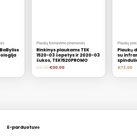
nės
Plaukų formavimo priemonės
Plaukų prie
 BaByliss
Rinkinys plaukams TEK
Plaukų 
ologija
1520-03 šepetys ir 2020-03
su infra
šukos, TEK1520PROMO
spinduli
€
30.00
€
72.00
€
32.00
E-parduotuvė