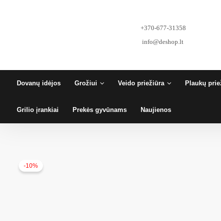
Pereiti
prie
turinio
+370-677-31358
info@deshop.lt
Dovanų idėjos
Grožiui
Veido priežiūra
Plaukų prie
Grilio įrankiai
Prekės gyvūnams
Naujienos
-10%