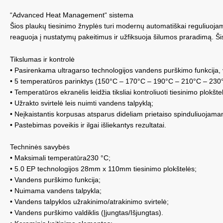
“Advanced Heat Management“ sistema
Šios plaukų tiesinimo žnyplės turi modernų automatiškai reguliuojamą 
reaguoja į nustatymų pakeitimus ir užfiksuoja šilumos praradimą. Šis 
Tikslumas ir kontrolė
• Pasirenkama ultragarso technologijos vandens purškimo funkcija
• 5 temperatūros parinktys (150°C – 170°C – 190°C – 210°C – 230°C) 
• Temperatūros ekranėlis leidžia tiksliai kontroliuoti tiesinimo plokšt
• Užrakto svirtelė leis nuimti vandens talpyklą;
• Neįkaistantis korpusas atsparus dideliam prietaiso spinduliuojamam
• Pastebimas poveikis ir ilgai išliekantys rezultatai.
Techninės savybės
• Maksimali temperatūra230 °C;
• 5.0 EP technologijos 28mm x 110mm tiesinimo plokštelės;
• Vandens purškimo funkcija;
• Nuimama vandens talpykla;
• Vandens talpyklos užrakinimo/atrakinimo svirtelė;
• Vandens purškimo valdiklis (Įjungtas/Išjungtas).