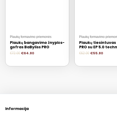
Plaukų formavimo priemonės
Plaukų formavimo priemo
Plaukų bangavimo žnyplės-
Plaukų tiesintuvas
gofras BaByliss PRO
PRO su EP 5.0 techn
€
64.80
€
55.80
€
72.00
€
62.00
Informacija