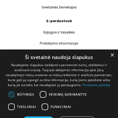
Svetainės žemėlapis
E-parduotuvė
Sąlygos ir taisyklės
Pristatymo informacija
×
Prekių grąžinimas
Ši svetainė naudoja slapukus
Naudojame slapukus siekdami suasmeninti turinį, skelbimus ir
Kontaktai
analizuoti srautą. Taip pat dalijamės informacija apie jūsų
naudojimąsi mūsų svetaine su mūsų reklamos ir analizės partneriais,
+370 677 31358
kurie gali ją sujungti su kita informacija, kurią jiems pateikėte arba
kurią jie surinko, kai naudojatės jų paslaugomis.
Privatumo politika
info@deshop.lt
BŪTINIEJI
VEIKIMĄ GERINANTYS
Megėjų g. 5A, Žukiškių k., Trakų r.
TIKSLINIAI
FUNKCINIAI