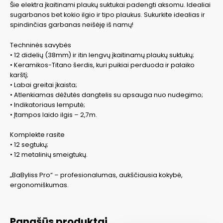
Šie elektra įkaitinami plaukų suktukai padengti aksomu. Idealiai
sugarbanos bet kokio ilgio ir tipo plaukus. Sukurkite idealias ir
spindinčias garbanas neišėję iš namų!
Techninės savybės
• 12 didelių (38mm) ir itin lengvų įkaitinamų plaukų suktukų;
• Keramikos-Titano šerdis, kuri puikiai perduoda ir palaiko
karštį;
• Labai greitai įkaista;
• Atlenkiamas dėžutės dangtelis su apsauga nuo nudegimo;
• Indikatoriaus lemputė;
• Įtampos laido ilgis – 2,7m.
Komplekte rasite
• 12 segtukų;
• 12 metalinių smeigtukų.
„BaByliss Pro“ – profesionalumas, aukščiausia kokybė,
ergonomiškumas.
Panašūs produktai