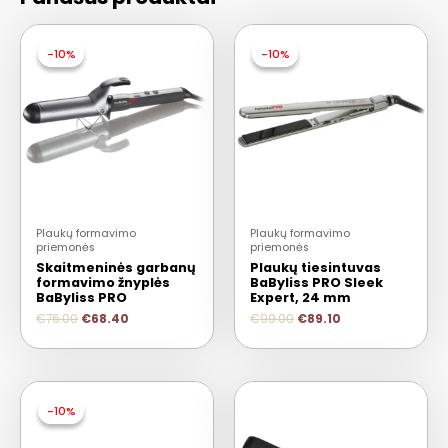
-10%
-10%
-10%
-10%
Plaukų formavimo
Plaukų formavimo
priemonės
priemonės
Skaitmeninės garbanų
Plaukų tiesintuvas
formavimo žnyplės
BaByliss PRO Sleek
BaByliss PRO
Expert, 24 mm
€
76.00
€
68.40
€
99.00
€
89.10
-10%
-10%