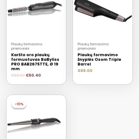
Plaukų formavimo
Plaukų formavimo
priemonės
priemonės
Karšto oro plaukų
Plaukų formavimo
formuotuvas BaByliss
žnyplės Osom Triple
PRO BAB2675TTE, Ø 19
Barrel
mm
€
69.00
€
56.00
€
50.40
-10%
-10%