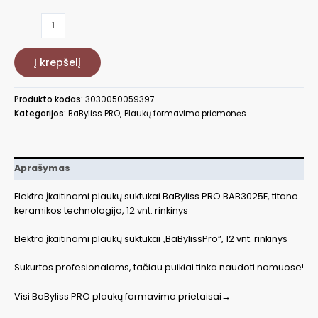
produkto
kiekis:
Plaukų
Į krepšelį
suktukai
BaByliss
PRO
Produkto kodas:
3030050059397
BAB3025E,
Kategorijos:
BaByliss PRO
,
Plaukų formavimo priemonės
rinkinys
Aprašymas
Elektra įkaitinami plaukų suktukai BaByliss PRO BAB3025E, titano
keramikos technologija, 12 vnt. rinkinys
Elektra įkaitinami plaukų suktukai „BaBylissPro“, 12 vnt. rinkinys
Sukurtos profesionalams, tačiau puikiai tinka naudoti namuose!
Visi BaByliss PRO plaukų formavimo prietaisai→