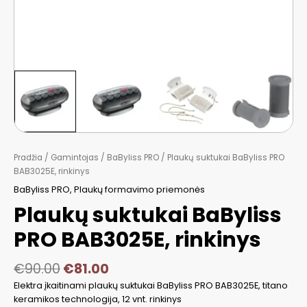
Pradžia
/
Gamintojas
/
BaByliss PRO
/ Plaukų suktukai BaByliss PRO
BAB3025E, rinkinys
BaByliss PRO
,
Plaukų formavimo priemonės
Plaukų suktukai BaByliss
PRO BAB3025E, rinkinys
€
90.00
€
81.00
Elektra įkaitinami plaukų suktukai BaByliss PRO BAB3025E, titano
keramikos technologija, 12 vnt. rinkinys