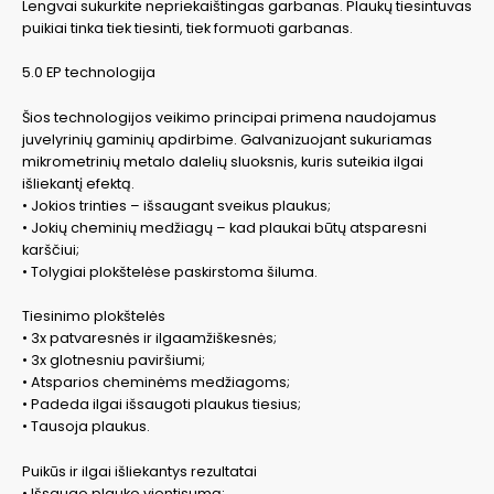
Lengvai sukurkite nepriekaištingas garbanas. Plaukų tiesintuvas
puikiai tinka tiek tiesinti, tiek formuoti garbanas.
5.0 EP technologija
Šios technologijos veikimo principai primena naudojamus
juvelyrinių gaminių apdirbime. Galvanizuojant sukuriamas
mikrometrinių metalo dalelių sluoksnis, kuris suteikia ilgai
išliekantį efektą.
• Jokios trinties – išsaugant sveikus plaukus;
• Jokių cheminių medžiagų – kad plaukai būtų atsparesni
karščiui;
• Tolygiai plokštelėse paskirstoma šiluma.
Tiesinimo plokštelės
• 3x patvaresnės ir ilgaamžiškesnės;
• 3x glotnesniu paviršiumi;
• Atsparios cheminėms medžiagoms;
• Padeda ilgai išsaugoti plaukus tiesius;
• Tausoja plaukus.
Puikūs ir ilgai išliekantys rezultatai
• Išsaugo plauko vientisumą;