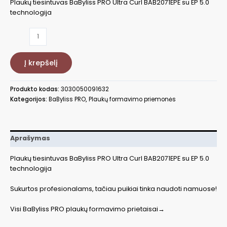
Plaukų tiesintuvas BaByliss PRO Ultra Curl BAB2071EPE su EP 5.0
technologija
produkto
kiekis:
Plaukų
Į krepšelį
tiesintuvas
BaByliss
PRO
Produkto kodas:
3030050091632
Ultra
Kategorijos:
BaByliss PRO
,
Plaukų formavimo priemonės
Curl
su
EP
5.0
Aprašymas
technologija
Plaukų tiesintuvas BaByliss PRO Ultra Curl BAB2071EPE su EP 5.0
technologija
Sukurtos profesionalams, tačiau puikiai tinka naudoti namuose!
Visi BaByliss PRO plaukų formavimo prietaisai→