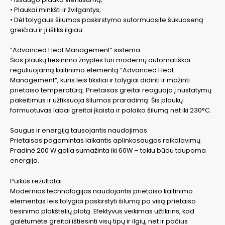
• Plaukai minkšti ir žvilgantys;
• Dėl tolygaus šilumos paskirstymo suformuosite šukuoseną
greičiau ir ji išliks ilgiau.
“Advanced Heat Management“ sistema
Šios plaukų tiesinimo žnyplės turi modernų automatiškai
reguliuojamą kaitinimo elementą “Advanced Heat
Management“, kuris leis tiksliai ir tolygiai didinti ir mažinti
prietaiso temperatūrą. Prietaisas greitai reaguoja į nustatymų
pakeitimus ir užfiksuoja šilumos praradimą. Šis plaukų
formuotuvas labai greitai įkaista ir palaiko šilumą net iki 230°C.
Saugus ir energiją tausojantis naudojimas
Prietaisas pagamintas laikantis aplinkosaugos reikalavimų.
Pradinė 200 W galia sumažinta iki 60W – tokiu būdu taupoma
energija.
Puikūs rezultatai
Modernias technologijas naudojantis prietaiso kaitinimo
elementas leis tolygiai paskirstyti šilumą po visą prietaiso
tiesinimo plokštelių plotą. Efektyvus veikimas užtikrins, kad
galėtumėte greitai ištiesinti visų tipų ir ilgių, net ir pačius