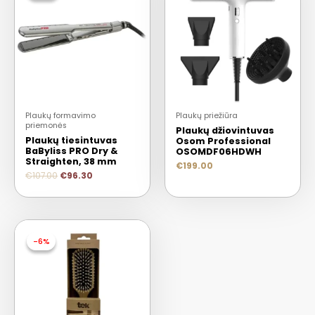
Plaukų formavimo
Plaukų priežiūra
priemonės
Plaukų džiovintuvas
Plaukų tiesintuvas
Osom Professional
BaByliss PRO Dry &
OSOMDF06HDWH
Straighten, 38 mm
€
199.00
€
107.00
€
96.30
-6%
-6%