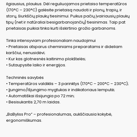
ilgiausius, plaukus. Dėl reguliuojamos prietaiso temperatūros
(170°C – 230°C) galėsite prietaisą naudoti ir plonų, trapių, ir
storų, šiurkščių plaukų tiesinimui. Puikus pačių įvairiausių plaukų
tipų (net ir natūraliai besigarbanojančių) tiesinimas. Taip pat
prietaisas puikiai tinka kurti išskirtinio grožio garbanoms.
Tinka intensyviam profesionaliam naudojimui
• Prietaisas atsparus cheminiams preparatams ir dideliam
karščiui, nenusidėvi;
• Kur kas glotnesnės kaitinimo plokštelės;
• Sutaupysite laiko ir energijos.
Techninės savybės
• Temperatūros valdiklis – 3 parinktys (170°C – 200°C – 230°C);
• Įjungimo/Išjungimo mygtukas ir indikatoriaus lemputė;
• Automatiškai išsijungia po 72 min;
• Besisukantis 2,70 m laidas.
„BaByliss Pro“ – profesionalumas, aukščiausia kokybė,
ergonomiškumas.