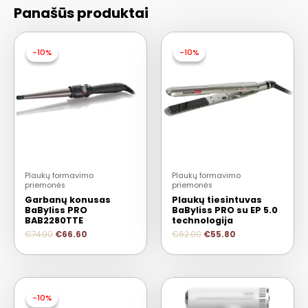
Panašūs produktai
-10%
-10%
-10%
-10%
Plaukų formavimo
Plaukų formavimo
priemonės
priemonės
Garbanų konusas
Plaukų tiesintuvas
BaByliss PRO
BaByliss PRO su EP 5.0
BAB2280TTE
technologija
€
74.00
€
66.60
€
62.00
€
55.80
-10%
-10%