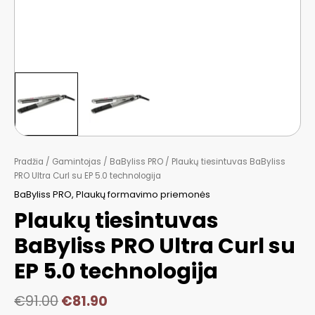
Pradžia
/
Gamintojas
/
BaByliss PRO
/ Plaukų tiesintuvas BaByliss
PRO Ultra Curl su EP 5.0 technologija
BaByliss PRO
,
Plaukų formavimo priemonės
Plaukų tiesintuvas
BaByliss PRO Ultra Curl su
EP 5.0 technologija
€
91.00
€
81.90