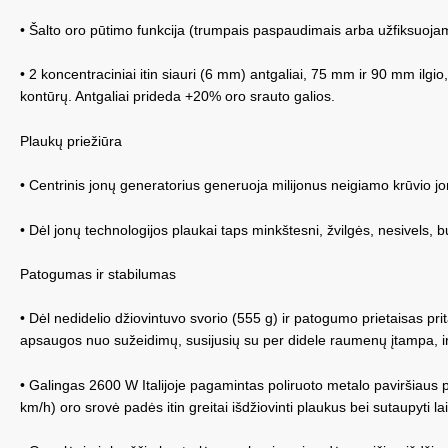
• Šalto oro pūtimo funkcija (trumpais paspaudimais arba užfiksuojam
• 2 koncentraciniai itin siauri (6 mm) antgaliai, 75 mm ir 90 mm ilgio,
kontūrų. Antgaliai prideda +20% oro srauto galios.
Plaukų priežiūra
• Centrinis jonų generatorius generuoja milijonus neigiamo krūvio jo
• Dėl jonų technologijos plaukai taps minkštesni, žvilgės, nesivels, 
Patogumas ir stabilumas
• Dėl nedidelio džiovintuvo svorio (555 g) ir patogumo prietaisas pr
apsaugos nuo sužeidimų, susijusių su per didele raumenų įtampa, ir 
• Galingas 2600 W Italijoje pagamintas poliruoto metalo paviršiaus pr
km/h) oro srovė padės itin greitai išdžiovinti plaukus bei sutaupyti la