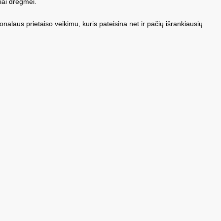
iai drėgmei.
ionalaus prietaiso veikimu, kuris pateisina net ir pačių išrankiausių