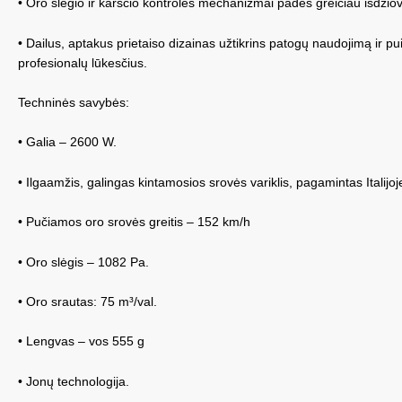
• Oro slėgio ir karščio kontrolės mechanizmai padės greičiau išdžio
• Dailus, aptakus prietaiso dizainas užtikrins patogų naudojimą ir puik
profesionalų lūkesčius.
Techninės savybės:
• Galia – 2600 W.
• Ilgaamžis, galingas kintamosios srovės variklis, pagamintas Italijoj
• Pučiamos oro srovės greitis – 152 km/h
• Oro slėgis – 1082 Pa.
• Oro srautas: 75 m³/val.
• Lengvas – vos 555 g
• Jonų technologija.