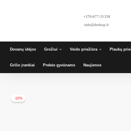
Pereiti
prie
turinio
+370-677-31358
info@deshop.lt
Dovanų idėjos
Grožiui
Veido priežiūra
Plaukų prie
Grilio įrankiai
Prekės gyvūnams
Naujienos
-10%