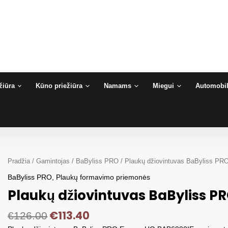
žiūra
Kūno priežiūra
Namams
Miegui
Automobil
Pradžia
/
Gamintojas
/
BaByliss PRO
/ Plaukų džiovintuvas BaByliss PRO
BaByliss PRO
,
Plaukų formavimo priemonės
Plaukų džiovintuvas BaByliss PR
€
113.40
€
126.00