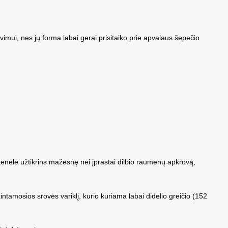
mavimui, nes jų forma labai gerai prisitaiko prie apvalaus šepečio
nkenėlė užtikrins mažesnę nei įprastai dilbio raumenų apkrovą,
intamosios srovės variklį, kurio kuriama labai didelio greičio (152