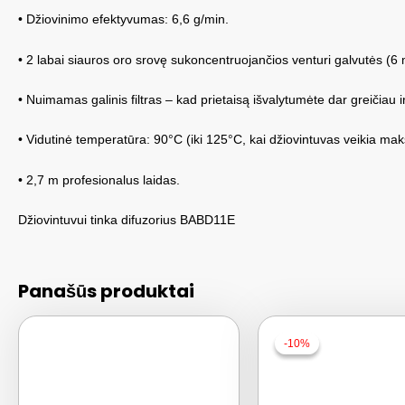
• Džiovinimo efektyvumas: 6,6 g/min.
• 2 labai siauros oro srovę sukoncentruojančios venturi galvutės 
• Nuimamas galinis filtras – kad prietaisą išvalytumėte dar greičiau i
• Vidutinė temperatūra: 90°C (iki 125°C, kai džiovintuvas veikia maks
• 2,7 m profesionalus laidas.
Džiovintuvui tinka difuzorius BABD11E
Panašūs produktai
-10%
-10%