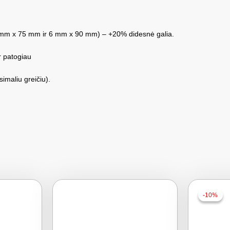
(6 mm x 75 mm ir 6 mm x 90 mm) – +20% didesnė galia.
r patogiau
imaliu greičiu).
-10%
-10%