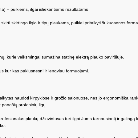
a) – puikiems, ilgai išliekantiems rezultatams
 skirti skirtingo ilgio ir tipų plaukams, puikiai pritaikyti šukuosenos for
nų, kurie veiksmingai sumažina statinę elektrą plauko paviršiuje.
bus kur kas paklusnesni ir lengviau formuojami.
itaikytas naudoti kirpyklose ir grožio salonuose, nes jo ergonomiška ra
panašių profesinių ligų.
ofesionalus plaukų džiovintuvas turi ilgai Jums tarnausiantį ir galingą k
iko.