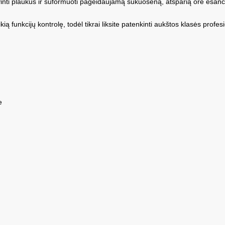
vinti plaukus ir suformuoti pageidaujamą šukuoseną, atsparią ore esanč
ią funkcijų kontrolę, todėl tikrai liksite patenkinti aukštos klasės profes
e