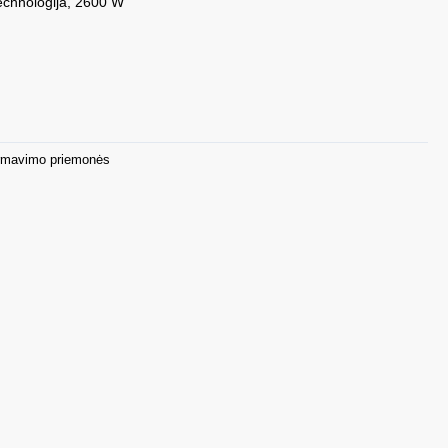
echnologija, 2600 W
rmavimo priemonės