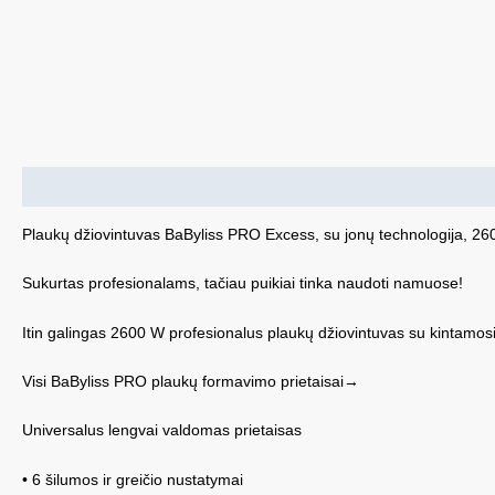
Aprašymas
Plaukų džiovintuvas BaByliss PRO Excess, su jonų technologija, 2
Sukurtas profesionalams, tačiau puikiai tinka naudoti namuose!
Itin galingas 2600 W profesionalus plaukų džiovintuvas su kintamosi
Visi BaByliss PRO plaukų formavimo prietaisai→
Universalus lengvai valdomas prietaisas
• 6 šilumos ir greičio nustatymai