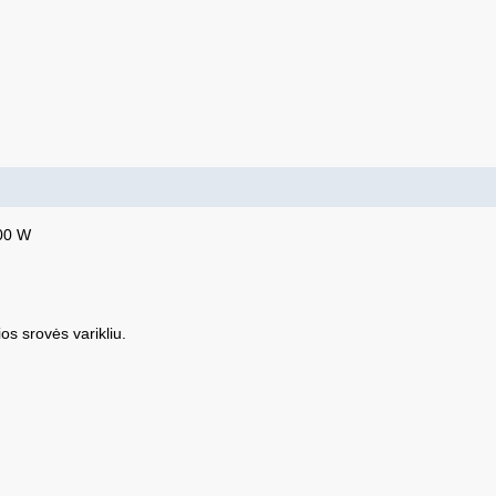
600 W
os srovės varikliu.