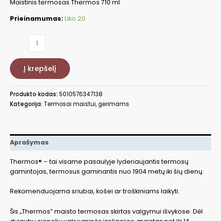
Maistinis termosas Thermos 710 ml
Prieinamumas:
Liko 20
produkto
kiekis:
Maistinis
Į krepšelį
termosas
Thermos
SK3020GR,
Produkto kodas:
5010576347138
710
Kategorija:
Termosai maistui, gėrimams
ml
Aprašymas
Thermos® – tai visame pasaulyje lyderiaujantis termosų
gamintojas, termosus gaminantis nuo 1904 metų iki šių dienų.
Rekomenduojama sriubai, košei ar troškiniams laikyti.
Šis „Thermos” maisto termosas skirtas valgymui išvykose. Dėl