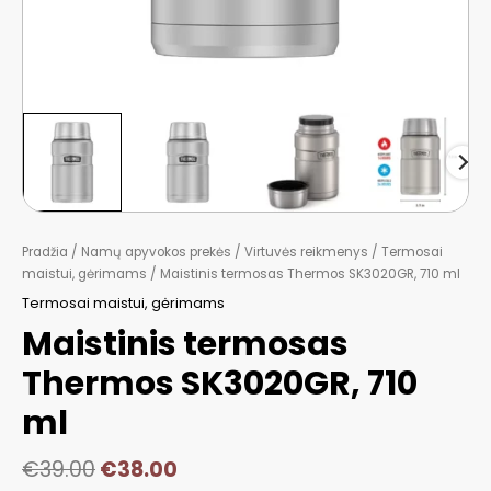
Pradžia
/
Namų apyvokos prekės
/
Virtuvės reikmenys
/
Termosai
maistui, gėrimams
/ Maistinis termosas Thermos SK3020GR, 710 ml
Termosai maistui, gėrimams
Maistinis termosas
Thermos SK3020GR, 710
ml
€
39.00
€
38.00