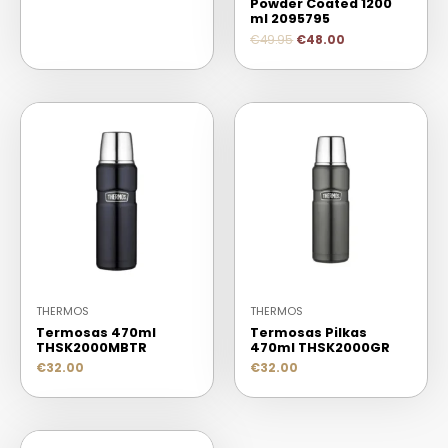
Powder Coated 1200
ml 2095795
€
49.95
€
48.00
THERMOS
THERMOS
Termosas 470ml
Termosas Pilkas
THSK2000MBTR
470ml THSK2000GR
€
32.00
€
32.00