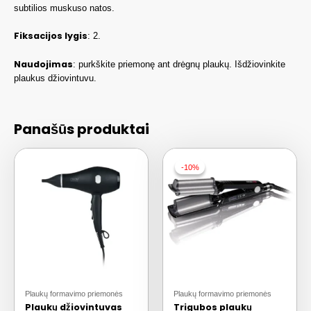
subtilios muskuso natos.
Fiksacijos lygis
: 2.
Naudojimas
: purkškite priemonę ant drėgnų plaukų. Išdžiovinkite
plaukus džiovintuvu.
Panašūs produktai
-10%
-10%
Plaukų formavimo priemonės
Plaukų formavimo priemonės
Plaukų džiovintuvas
Trigubos plaukų