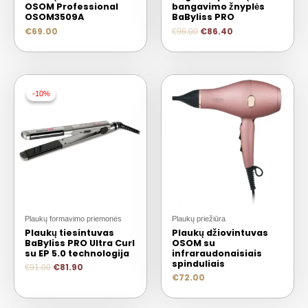
OSOM Professional
bangavimo žnyplės
OSOM3509A
BaByliss PRO
€
69.00
€
86.40
€
96.00
-10%
-10%
Plaukų formavimo priemonės
Plaukų priežiūra
Plaukų tiesintuvas
Plaukų džiovintuvas
BaByliss PRO Ultra Curl
OSOM su
su EP 5.0 technologija
infraraudonaisiais
spinduliais
€
81.90
€
91.00
€
72.00