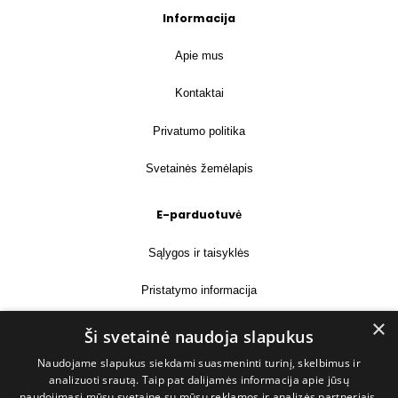
Informacija
Apie mus
Kontaktai
Privatumo politika
Svetainės žemėlapis
E-parduotuvė
Sąlygos ir taisyklės
Pristatymo informacija
×
Prekių grąžinimas
Ši svetainė naudoja slapukus
Naudojame slapukus siekdami suasmeninti turinį, skelbimus ir
Kontaktai
analizuoti srautą. Taip pat dalijamės informacija apie jūsų
naudojimąsi mūsų svetaine su mūsų reklamos ir analizės partneriais,