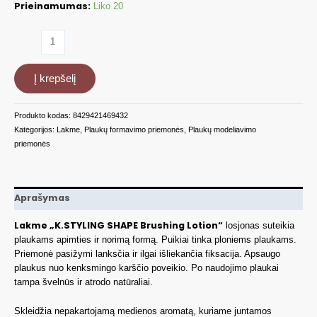
Prieinamumas:
Liko 20
produkto
kiekis:
Losjonas
Į krepšelį
plaukų
formavimui
K.STYLING
Produkto kodas:
8429421469432
SHAPE,300
Kategorijos:
Lakme
,
Plaukų formavimo priemonės
,
Plaukų modeliavimo
ml
priemonės
LAK46943
Aprašymas
Lakme „K.STYLING SHAPE Brushing Lotion“
losjonas suteikia
plaukams apimties ir norimą formą. Puikiai tinka ploniems plaukams.
Priemonė pasižymi lanksčia ir ilgai išliekančia fiksacija. Apsaugo
plaukus nuo kenksmingo karščio poveikio. Po naudojimo plaukai
tampa švelnūs ir atrodo natūraliai.
Skleidžia nepakartojamą medienos aromatą, kuriame juntamos