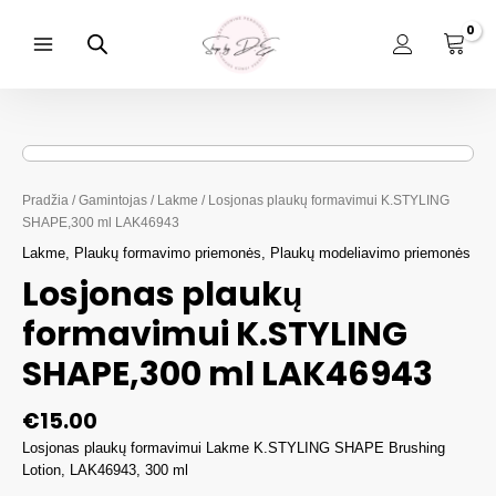
Pereiti
prie
turinio
Main
Menu
Pradžia
/
Gamintojas
/
Lakme
/ Losjonas plaukų formavimui K.STYLING
SHAPE,300 ml LAK46943
Lakme
,
Plaukų formavimo priemonės
,
Plaukų modeliavimo priemonės
Losjonas plaukų
formavimui K.STYLING
SHAPE,300 ml LAK46943
€
15.00
Losjonas plaukų formavimui Lakme K.STYLING SHAPE Brushing
Lotion, LAK46943, 300 ml