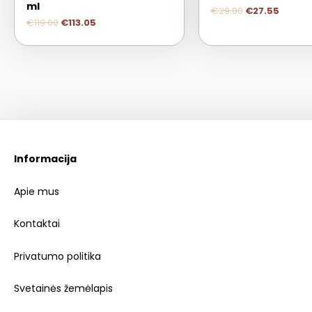
ml
€
29.00
€
27.55
€
119.00
€
113.05
Informacija
Apie mus
Kontaktai
Privatumo politika
Svetainės žemėlapis