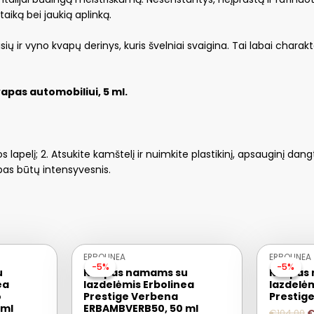
aiką bei jaukią aplinką.
ių ir vyno kvapų derinys, kuris švelniai svaigina. Tai labai charakte
apas automobiliui, 5 ml.
jos lapelį; 2. Atsukite kamštelį ir nuimkite plastikinį, apsauginį da
pas būtų intensyvesnis.
ERBOLINEA
ERBOLINEA
-5%
-5%
-5%
-5%
u
Kvapas namams su
Kvapas
ea
lazdelėmis Erbolinea
lazdelėm
o
Prestige Verbena
Prestige
 ml
ERBAMBVERB50, 50 ml
€
104.00