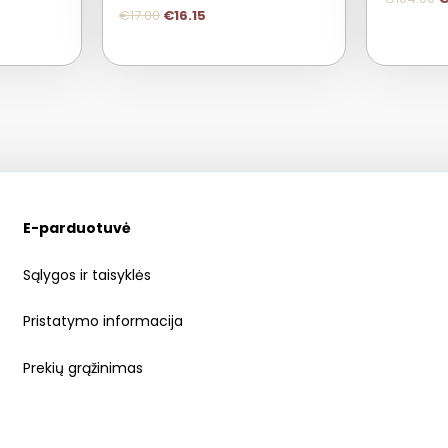
€
17.00
€
16.15
E-parduotuvė
Sąlygos ir taisyklės
Pristatymo informacija
Prekių grąžinimas