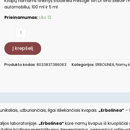
Kvapų namams rinkinys Erbolinea Prestige Vin Di Vino ERBGIF
automobiliui, 100 ml ir 5 ml
Prieinamumas:
Liko 12
produkto
kiekis:
Kvapų
Į krepšelį
namams
rinkinys,
100
Produkto kodas:
8033837386063
Kategorijos:
ERBOLINEA
,
Namų k
ml
ir
5
ml
ERBGIFTPACK3
ikaliais, užburiančiais, ilgai išliekančiais kvapais.
„Erbolinea“
– 
ijos laboratorijoje.
„Erbolinea“
kūrė namų kvapus iš kruopščiai 
nt Italijai būdingą meistriškumą. Nesenstantys, neįprastą ir rafi