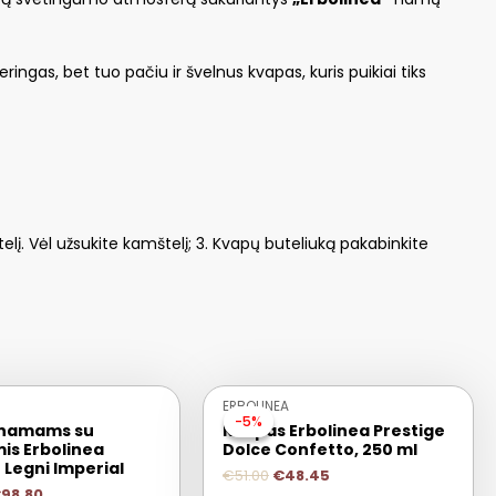
ringas, bet tuo pačiu ir švelnus kvapas, kuris puikiai tiks
ngtelį. Vėl užsukite kamštelį; 3. Kvapų buteliuką pakabinkite
IŠPARDUOTA
ERBOLINEA
-5%
-5%
 namams su
Kvapas Erbolinea Prestige
is Erbolinea
Dolce Confetto, 250 ml
 Legni Imperial
€
51.00
€
48.45
€
98.80