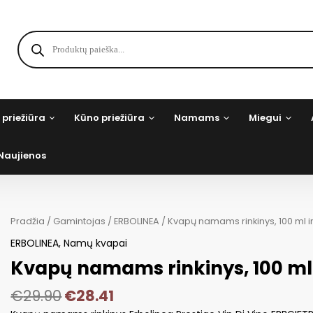
Products
search
 priežiūra
Kūno priežiūra
Namams
Miegui
Naujienos
Pradžia
/
Gamintojas
/
ERBOLINEA
/ Kvapų namams rinkinys, 100 ml i
ERBOLINEA
,
Namų kvapai
Kvapų namams rinkinys, 100 ml
€
29.90
€
28.41