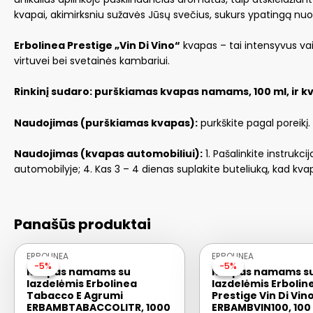
kvapai, akimirksniu sužavės Jūsų svečius, sukurs ypatingą nuot
Erbolinea Prestige „Vin Di Vino“
kvapas – tai intensyvus vais
virtuvei bei svetainės kambariui.
Rinkinį sudaro: purškiamas kvapas namams, 100 ml, ir kv
Naudojimas (purškiamas kvapas):
purkškite pagal poreikį.
Naudojimas (kvapas automobiliui):
1. Pašalinkite instrukci
automobilyje; 4. Kas 3 – 4 dienas suplakite buteliuką, kad kva
Panašūs produktai
ERBOLINEA
ERBOLINEA
-5%
-5%
-5%
-5%
Kvapas namams su
Kvapas namams s
lazdelėmis Erbolinea
lazdelėmis Erbolin
Tabacco E Agrumi
Prestige Vin Di Vin
ERBAMBTABACCOLITR, 1000
ERBAMBVIN100, 100