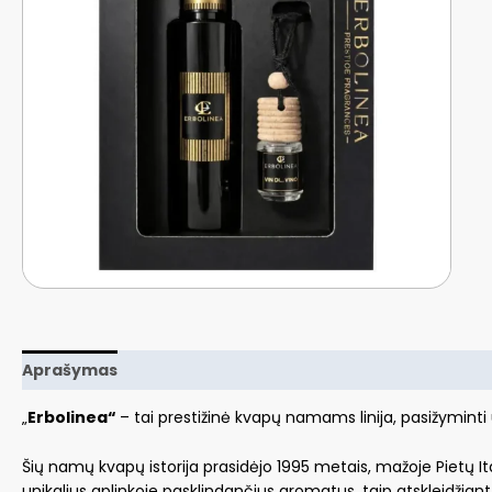
Aprašymas
Papildoma informacija
„
Erbolinea“
– tai prestižinė kvapų namams linija, pasižyminti un
Šių namų kvapų istorija prasidėjo 1995 metais, mažoje Pietų Ital
unikalius aplinkoje pasklindančius aromatus, taip atskleidžia