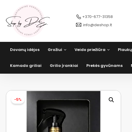
Pereiti
prie
turinio
+370-677-31358
info@deshop.lt
Dovanų idėjos
Grožiui
Veido priežiūra
Plaukų
Kamado griliai
Grilio įrankiai
Prekės gyvūnams
-5%