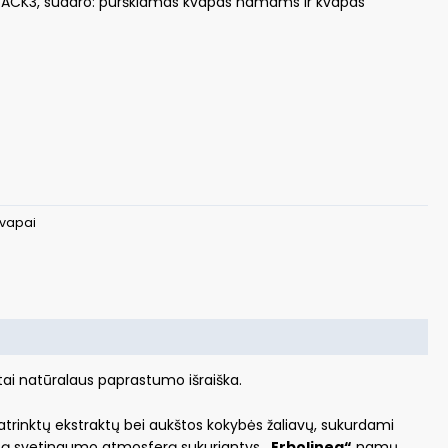
TPACK3, sudaro: purškiamas kvapas namams ir kvapas
vapai
tai natūralaus paprastumo išraiška.
atrinktų ekstraktų bei aukštos kokybės žaliavų, sukurdami
nuotą svetingumo atmosferą sukuriantys
„Erbolinea“
namų