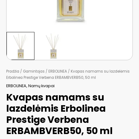
Pradžia
/
Gamintojas
/
ERBOLINEA
/ Kvapas namams su lazdelėmis
Erbolinea Prestige Verbena ERBAMBVERB50, 50 ml
ERBOLINEA
,
Namų kvapai
Kvapas namams su
lazdelėmis Erbolinea
Prestige Verbena
ERBAMBVERB50, 50 ml