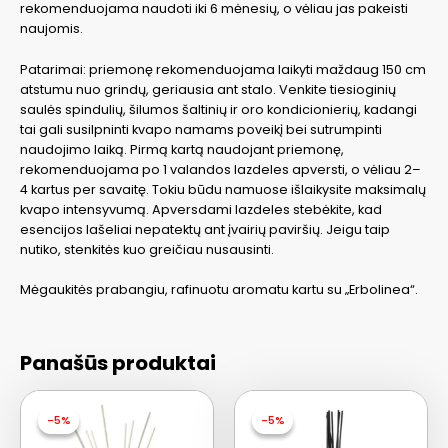
rekomenduojama naudoti iki 6 mėnesių, o vėliau jas pakeisti
naujomis.
Patarimai: priemonę rekomenduojama laikyti maždaug 150 cm
atstumu nuo grindų, geriausia ant stalo. Venkite tiesioginių
saulės spindulių, šilumos šaltinių ir oro kondicionierių, kadangi
tai gali susilpninti kvapo namams poveikį bei sutrumpinti
naudojimo laiką. Pirmą kartą naudojant priemonę,
rekomenduojama po 1 valandos lazdeles apversti, o vėliau 2–
4 kartus per savaitę. Tokiu būdu namuose išlaikysite maksimalų
kvapo intensyvumą. Apversdami lazdeles stebėkite, kad
esencijos lašeliai nepatektų ant įvairių paviršių. Jeigu taip
nutiko, stenkitės kuo greičiau nusausinti.
Mėgaukitės prabangiu, rafinuotu aromatu kartu su „Erbolinea“.
Panašūs produktai
-5%
-5%
-5%
-5%