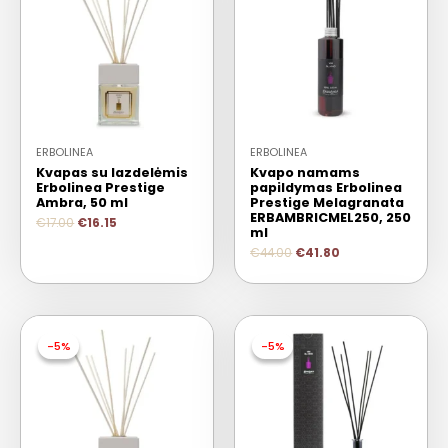
ERBOLINEA
ERBOLINEA
Kvapas su lazdelėmis
Kvapo namams
Erbolinea Prestige
papildymas Erbolinea
Ambra, 50 ml
Prestige Melagranata
ERBAMBRICMEL250, 250
€
17.00
€
16.15
ml
€
44.00
€
41.80
-5%
-5%
-5%
-5%