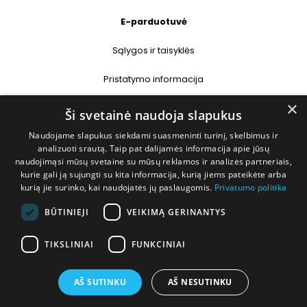
E-parduotuvė
Sąlygos ir taisyklės
Pristatymo informacija
×
Prekių grąžinimas
Ši svetainė naudoja slapukus
Naudojame slapukus siekdami suasmeninti turinį, skelbimus ir
Kontaktai
analizuoti srautą. Taip pat dalijamės informacija apie jūsų
naudojimąsi mūsų svetaine su mūsų reklamos ir analizės partneriais,
+370 677 31358
kurie gali ją sujungti su kita informacija, kurią jiems pateikėte arba
kurią jie surinko, kai naudojatės jų paslaugomis.
Privatumo politika
info@deshop.lt
BŪTINIEJI
VEIKIMĄ GERINANTYS
Megėjų g. 5A, Žukiškių k., Trakų r.
TIKSLINIAI
FUNKCINIAI
AŠ SUTINKU
AŠ NESUTINKU