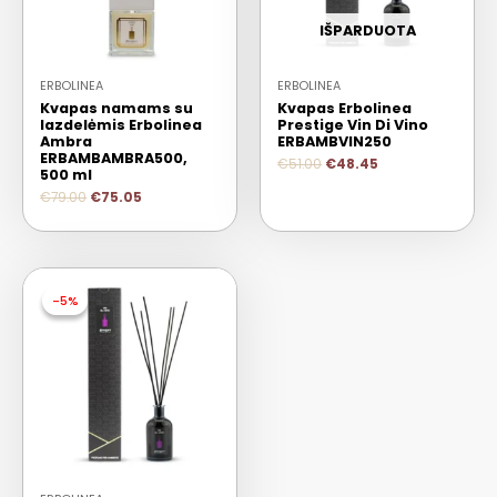
IŠPARDUOTA
ERBOLINEA
ERBOLINEA
Kvapas namams su
Kvapas Erbolinea
lazdelėmis Erbolinea
Prestige Vin Di Vino
Ambra
ERBAMBVIN250
ERBAMBAMBRA500,
€
51.00
€
48.45
500 ml
€
79.00
€
75.05
-5%
-5%