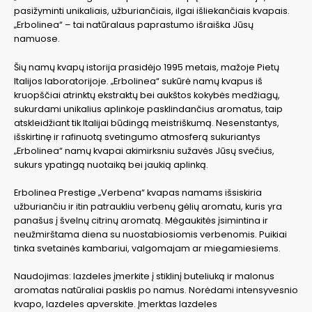
pasižyminti unikaliais, užburiančiais, ilgai išliekančiais kvapais.
„Erbolinea“ – tai natūralaus paprastumo išraiška Jūsų
namuose.
Šių namų kvapų istorija prasidėjo 1995 metais, mažoje Pietų
Italijos laboratorijoje. „Erbolinea“ sukūrė namų kvapus iš
kruopščiai atrinktų ekstraktų bei aukštos kokybės medžiagų,
sukurdami unikalius aplinkoje pasklindančius aromatus, taip
atskleidžiant tik Italijai būdingą meistriškumą. Nesenstantys,
išskirtinę ir rafinuotą svetingumo atmosferą sukuriantys
„Erbolinea“ namų kvapai akimirksniu sužavės Jūsų svečius,
sukurs ypatingą nuotaiką bei jaukią aplinką.
Erbolinea Prestige „Verbena“ kvapas namams išsiskiria
užburiančiu ir itin patraukliu verbenų gėlių aromatu, kuris yra
panašus į švelnų citrinų aromatą. Mėgaukitės įsimintina ir
neužmirštama diena su nuostabiosiomis verbenomis. Puikiai
tinka svetainės kambariui, valgomajam ar miegamiesiems.
Naudojimas: lazdeles įmerkite į stiklinį buteliuką ir malonus
aromatas natūraliai pasklis po namus. Norėdami intensyvesnio
kvapo, lazdeles apverskite. Įmerktas lazdeles