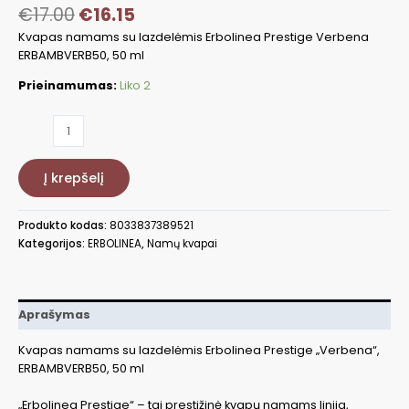
€
17.00
€
16.15
Kvapas namams su lazdelėmis Erbolinea Prestige Verbena
ERBAMBVERB50, 50 ml
Prieinamumas:
Liko 2
produkto
kiekis:
Kvapas
Į krepšelį
namams
su
lazdelėmis
Produkto kodas:
8033837389521
Erbolinea
Kategorijos:
ERBOLINEA
,
Namų kvapai
Prestige
Verbena
ERBAMBVERB50,
50
Aprašymas
ml
Kvapas namams su lazdelėmis Erbolinea Prestige „Verbena“,
ERBAMBVERB50, 50 ml
„Erbolinea Prestige“ – tai prestižinė kvapų namams linija,