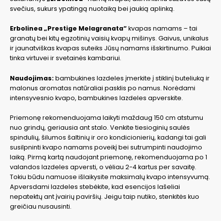
svečius, sukurs ypatingą nuotaiką bei jaukią aplinką.
Erbolinea „Prestige Melagranata“
kvapas namams – tai
granatų bei kitų egzotinių vaisių kvapų mišinys. Gaivus, unikalus
ir jaunatviškas kvapas suteiks Jūsų namams išskirtinumo. Puikiai
tinka virtuvei ir svetainės kambariui.
Naudojimas:
bambukines lazdeles įmerkite į stiklinį buteliuką ir
malonus aromatas natūraliai pasklis po namus. Norėdami
intensyvesnio kvapo, bambukines lazdeles apverskite.
Priemonę rekomenduojama laikyti maždaug 150 cm atstumu
nuo grindų, geriausia ant stalo. Venkite tiesioginių saulės
spindulių, šilumos šaltinių ir oro kondicionierių, kadangi tai gali
susilpninti kvapo namams poveikį bei sutrumpinti naudojimo
laiką. Pirmą kartą naudojant priemonę, rekomenduojama po 1
valandos lazdeles apversti, o vėliau 2-4 kartus per savaitę.
Tokiu būdu namuose išlaikysite maksimalų kvapo intensyvumą.
Apversdami lazdeles stebėkite, kad esencijos lašeliai
nepatektų ant įvairių paviršių. Jeigu taip nutiko, stenkitės kuo
greičiau nusausinti.