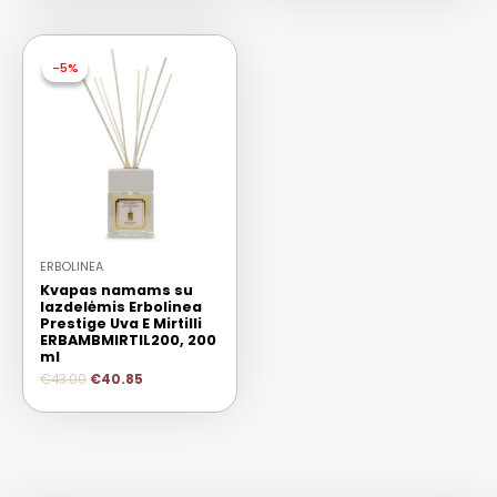
-5%
-5%
ERBOLINEA
Kvapas namams su
lazdelėmis Erbolinea
Prestige Uva E Mirtilli
ERBAMBMIRTIL200, 200
ml
€
43.00
€
40.85