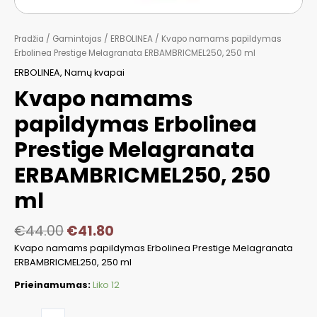
Pradžia
/
Gamintojas
/
ERBOLINEA
/ Kvapo namams papildymas
Erbolinea Prestige Melagranata ERBAMBRICMEL250, 250 ml
ERBOLINEA
,
Namų kvapai
Kvapo namams
papildymas Erbolinea
Prestige Melagranata
ERBAMBRICMEL250, 250
ml
€
44.00
€
41.80
Kvapo namams papildymas Erbolinea Prestige Melagranata
ERBAMBRICMEL250, 250 ml
Prieinamumas:
Liko 12
produkto