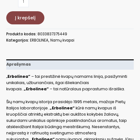
kiekis:
Kvapo
Į krepšelį
namams
papildymas
Erbolinea
Produkto kodas:
8033837375449
Prestige
Kategorijos:
ERBOLINEA
,
Namų kvapai
Melagranata
ERBAMBRICMEL250,
250
ml
Aprašymas
„
Erbolinea“
– tai prestižinė kvapų namams linija, pasižyminti
unikaliais, užburiančiais, ilgai išliekančiais
kvapais.
„Erbolinea“
– tai natūralaus paprastumo išraiška.
Šių namų kvapų istorija prasidėjo 1995 metais, mažoje Pietų
Italijos laboratorijoje.
„Erbolinea“
kūrė namų kvapus iš
kruopščiai atrinktų ekstraktų bei aukštos kokybės žaliavų,
sukurdami unikalius aplinkoje pasklindančius aromatus, taip
atskleidžiant Italijai būdingą meistriškumą. Nesenstantys,
neįprastą ir rafinuotą svetingumo atmosferą
sukuriantys
„Erbolinea“
namų kvapai, akimirksniu sužavės Jūsų