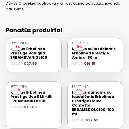
DĖMESIO: prekės nuotrauka yra iliustracinio pobūdžio, išvaizda
gali skirtis.
Panašūs produktai
ERBOLINEA
ERBOLINEA
-5%
-5%
-5%
-5%
Kvapas Erbolinea
Kvapas su lazdelėmis
Prestige Vaniglia
Erbolinea Prestige
ERBAMBVANIGL100
Ambra, 50 ml
€
29.00
€
27.55
€
17.00
€
16.15
IŠPARDUOTA
ERBOLINEA
ERBOLINEA
-5%
-5%
-5%
-5%
Kvapas Erbolinea
Kvapas namams su
Prestige Uva E Mirtilli
lazdelėmis Erbolinea
ERBAMBMIRTIL500
Prestige Dolce
Confetto
€
79.00
€
75.05
ERBAMBDOLC100, 100
ml
€
29.00
€
27.55