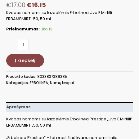
€
17.00
€
16.15
Kvapas namams su lazdelėmis Erbolinea Uva E Mirtilli
ERBAMBMIRTIL50, 50 ml
Prieinamumas:
Liko 12
produkto
kiekis:
Kvapas
Į krepšelį
namams
su
lazdelėmis
Produkto kodas:
8033837389385
Erbolinea
Kategorijos:
ERBOLINEA
,
Namų kvapai
Uva
E
Mirtilli
ERBAMBMIRTIL50,
Aprašymas
50
ml
Kvapas namams su lazdelėmis Erbolinea Prestige „Uva E Mirtilli“
ERBAMBMIRTIL50, 50 ml
„Erbolinea Prestige“ – tai prestižinė kvapų namams linija,