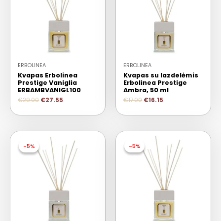
ERBOLINEA
ERBOLINEA
Kvapas Erbolinea
Kvapas su lazdelėmis
Prestige Vaniglia
Erbolinea Prestige
ERBAMBVANIGL100
Ambra, 50 ml
€
29.00
€
27.55
€
17.00
€
16.15
-5%
-5%
-5%
-5%