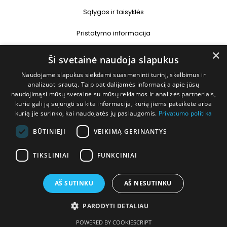
Sąlygos ir taisyklės
Pristatymo informacija
×
Prekių grąžinimas
Ši svetainė naudoja slapukus
Naudojame slapukus siekdami suasmeninti turinį, skelbimus ir
Kontaktai
analizuoti srautą. Taip pat dalijamės informacija apie jūsų
naudojimąsi mūsų svetaine su mūsų reklamos ir analizės partneriais,
+370 677 31358
kurie gali ją sujungti su kita informacija, kurią jiems pateikėte arba
kurią jie surinko, kai naudojatės jų paslaugomis.
Privatumo politika
info@deshop.lt
BŪTINIEJI
VEIKIMĄ GERINANTYS
Megėjų g. 5A, Žukiškių k., Trakų r.
TIKSLINIAI
FUNKCINIAI
AŠ SUTINKU
AŠ NESUTINKU
PARODYTI DETALIAU
Visos teisės saugomos © 2026 DEshop.lt
POWERED BY COOKIESCRIPT