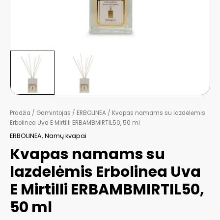
Pradžia
/
Gamintojas
/
ERBOLINEA
/ Kvapas namams su lazdelėmis
Erbolinea Uva E Mirtilli ERBAMBMIRTIL50, 50 ml
ERBOLINEA
,
Namų kvapai
Kvapas namams su
lazdelėmis Erbolinea Uva
E Mirtilli ERBAMBMIRTIL50,
50 ml