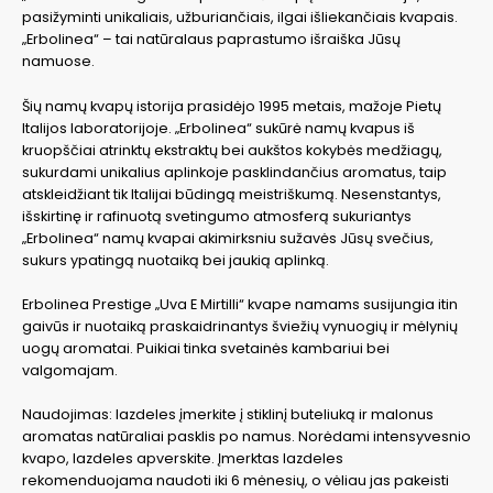
pasižyminti unikaliais, užburiančiais, ilgai išliekančiais kvapais.
„Erbolinea“ – tai natūralaus paprastumo išraiška Jūsų
namuose.
Šių namų kvapų istorija prasidėjo 1995 metais, mažoje Pietų
Italijos laboratorijoje. „Erbolinea“ sukūrė namų kvapus iš
kruopščiai atrinktų ekstraktų bei aukštos kokybės medžiagų,
sukurdami unikalius aplinkoje pasklindančius aromatus, taip
atskleidžiant tik Italijai būdingą meistriškumą. Nesenstantys,
išskirtinę ir rafinuotą svetingumo atmosferą sukuriantys
„Erbolinea“ namų kvapai akimirksniu sužavės Jūsų svečius,
sukurs ypatingą nuotaiką bei jaukią aplinką.
Erbolinea Prestige „Uva E Mirtilli“ kvape namams susijungia itin
gaivūs ir nuotaiką praskaidrinantys šviežių vynuogių ir mėlynių
uogų aromatai. Puikiai tinka svetainės kambariui bei
valgomajam.
Naudojimas: lazdeles įmerkite į stiklinį buteliuką ir malonus
aromatas natūraliai pasklis po namus. Norėdami intensyvesnio
kvapo, lazdeles apverskite. Įmerktas lazdeles
rekomenduojama naudoti iki 6 mėnesių, o vėliau jas pakeisti