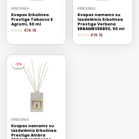
ERBOLINEA
ERBOLINEA
Kvapas Erbolinea
Kvapas namams su
Prestige Tabacco E
lazdelėmis Erbolinea
Agrumi, 50 ml
Prestige Verbena
ERBAMBVERB50, 50 ml
€
17.00
€
16.15
€
17.00
€
16.15
-5%
-5%
ERBOLINEA
Kvapas namams su
lazdelėmis Erbolinea
Prestige Ambra