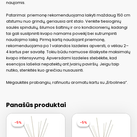
naujomis.
Patarimai: priemonę rekomenduojama laikyti maždaug 150 cm
atstumu nuo grindų, geriausia ant stalo. Venkite tiesioginių
saulės spindulių, šilumos šaltinių ir oro kondicionierių, kadangi
tai gali susilpninti kvapo namams poveikį bei sutrumpinti
naudojimo laiką. Pirmą kartą naudojant priemonę,
rekomenduojama po 1 valandos lazdeles apversti, o vėliau 2–
4 kartus per savaitę. Tokiu būdu namuose išlaikysite maksimalų
kvapo intensyvumą. Apversdami lazdeles stebėkite, kad
esencijos lašeliai nepatektų ant įvairių paviršių. Jeigu taip
nutiko, stenkitės kuo greičiau nusausinti.
Mėgaukitės prabangiu, rafinuotu aromatu kartu su „Erbolinea“.
Panašūs produktai
-5%
-5%
-5%
-5%