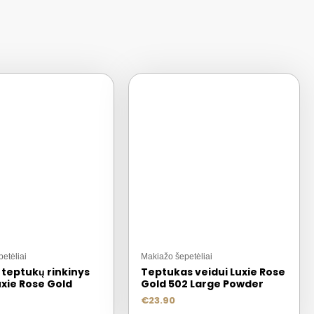
etėliai
Makiažo šepetėliai
 teptukų rinkinys
Teptukas veidui Luxie Rose
xie Rose Gold
Gold 502 Large Powder
€
23.90