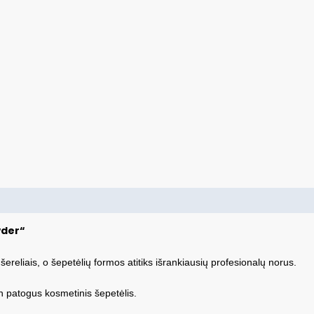
wder“
ereliais, o šepetėlių formos atitiks išrankiausių profesionalų norus.
tin patogus kosmetinis šepetėlis.