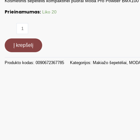
Kosmetinis šepetėlis kompaktinei pudrai Moda Pro Powder BMX100
Prieinamumas:
Liko 20
produkto
kiekis:
Kosmetinis
Į krepšelį
šepetėlis
kompaktinei
pudrai
Produkto kodas:
0090672367785
Kategorijos:
Makiažo šepetėliai
,
MOD
BMX100