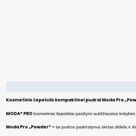
Aprašymas
Kosmetinis šepetėlis kompaktinei pudrai Moda Pro „Po
MODA® PRO
kosmetiniai šepetėliai pasižymi aukščiausios kokybės š
Moda Pro „Powder“ –
tai pudros paskirstymui skirtas didelis ir i