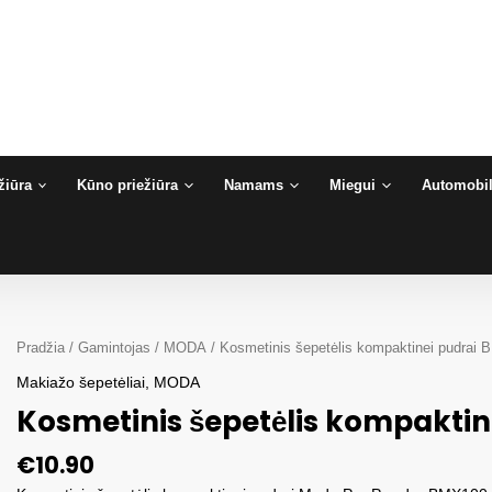
žiūra
Kūno priežiūra
Namams
Miegui
Automobil
Pradžia
/
Gamintojas
/
MODA
/ Kosmetinis šepetėlis kompaktinei pudrai
Makiažo šepetėliai
,
MODA
Kosmetinis šepetėlis kompaktin
€
10.90