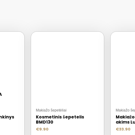
A
Makiažo šepetėliai
Makiažo šep
nkinys
Kosmetinis šepetelis
Makiažo
BMD130
akims Lu
€
9.90
€
33.90