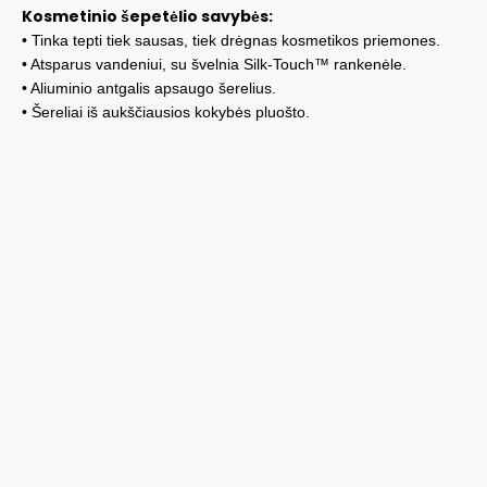
Kosmetinio šepetėlio savybės:
• Tinka tepti tiek sausas, tiek drėgnas kosmetikos priemones.
• Atsparus vandeniui, su švelnia Silk-Touch™ rankenėle.
• Aliuminio antgalis apsaugo šerelius.
• Šereliai iš aukščiausios kokybės pluošto.