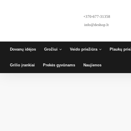
Pereiti
prie
turinio
+370-677-31358
info@deshop.lt
Dovanų idėjos
Grožiui
Veido priežiūra
Plaukų prie
Grilio įrankiai
Prekės gyvūnams
Naujienos