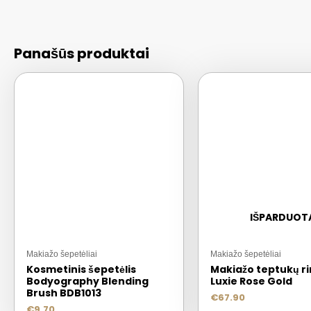
Panašūs produktai
IŠPARDUOT
Makiažo šepetėliai
Makiažo šepetėliai
Kosmetinis šepetėlis
Makiažo teptukų ri
Bodyography Blending
Luxie Rose Gold
Brush BDB1013
€
67.90
€
9.70