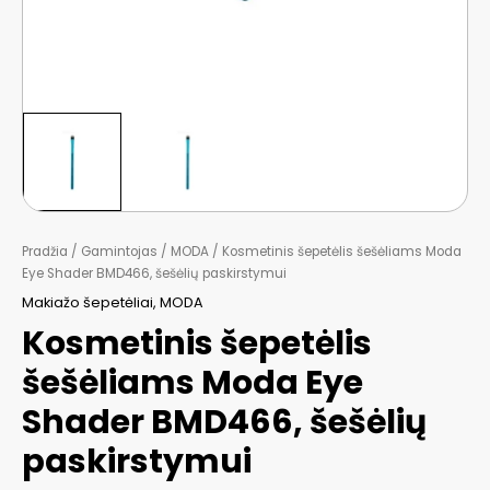
Pradžia
/
Gamintojas
/
MODA
/ Kosmetinis šepetėlis šešėliams Moda
Eye Shader BMD466, šešėlių paskirstymui
Makiažo šepetėliai
,
MODA
Kosmetinis šepetėlis
šešėliams Moda Eye
Shader BMD466, šešėlių
paskirstymui