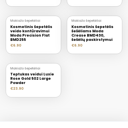
Makiažo šepetėliai
Makiažo šepetėliai
Kosmetinis šepetėlis
Kosmetinis šepetėlis
veido kontūravimui
šešėliams Moda
Moda Precision Flat
Crease BMD430,
BMD255
šešėlių paskirstymui
€
6.90
€
6.90
Makiažo šepetėliai
Teptukas veidui Luxie
Rose Gold 502 Large
Powder
€
23.90