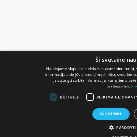
Ši svetainė na
Naudojame slapukus siekdami suasmeninti turinį, sk
informacija apie jūsų naudojimąsi mūsų svetaine su 
ją sujungti su kita informacija, kurią jiems pate
paslaugomis.
Pri
BŪTINIEJI
VEIKIMĄ GERINANT
AŠ SUTINKU
PARODYTI