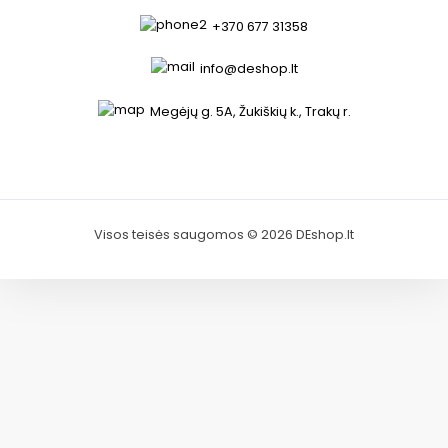
+370 677 31358
info@deshop.lt
Megėjų g. 5A, Žukiškių k., Trakų r.
Visos teisės saugomos © 2026 DEshop.lt