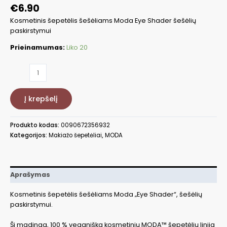
€
6.90
Kosmetinis šepetėlis šešėliams Moda Eye Shader šešėlių
paskirstymui
Prieinamumas:
Liko 20
produkto
kiekis:
Kosmetinis
Į krepšelį
šepetėlis
šešėliams
Moda
Produkto kodas:
0090672356932
Eye
Kategorijos:
Makiažo šepetėliai
,
MODA
Shader
BMD466,
šešėlių
paskirstymui
Aprašymas
Kosmetinis šepetėlis šešėliams Moda „Eye Shader“, šešėlių
paskirstymui.
Ši madinga, 100 % veganiška kosmetinių MODA™ šepetėlių linija