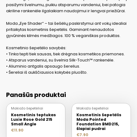
pasižymi švelnumu, puikiu atsparumu vandeniui, bei patogia
akriline rankenėle ilgalaikiam naudojimui ir lengvai priežiūrai.
Moda „Eye Shader“ – tai šešėlių paskirstymui ant vokų idealiai
pritaikytas kosmetinis šepetėlis. Gaminant nenaudotos
gyvūninės kilmės medžiagos. 100 % veganiškas produktas.
Kosmetinio šepetėlio savybės:
• Tinka tepti tiek sausas, tiek drėgnas kosmetikos priemones.
• Atsparus vandeniui, su švelnia Silk-Touch™ rankenėle.
• Aliuminio antgalis apsaugo šerelius.
• Šereliai iš aukščiausios kokybės pluošto.
Panašūs produktai
Makiažo šepetėliai
Makiažo šepetėliai
Kosmetinis teptukas
Kosmetinis šepetėlis
Luxie Rose Gold 215
Moda Pointed
Small Angle
Foundation BMD215,
šlapiai pudrai
€
11.90
€
7.90