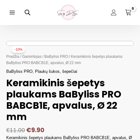
Pereiti
prie
turinio
Main
Menu
-10%
Pradžia
/
Gamintojas
/
BaByliss PRO
/ Keramikinis šepetys plaukams
BaByliss PRO BABCB1E, apvalus, Ø 22 mm
BaByliss PRO
,
Plaukų šukos, šepečiai
Keramikinis šepetys
plaukams BaByliss PRO
BABCB1E, apvalus, Ø 22
mm
€
9.90
€
11.00
Keramikinis šepetys plaukams BaByliss PRO BABCB1E, apvalus, Ø