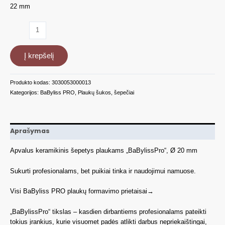
22 mm
produkto
kiekis:
Keramikinis
Į krepšelį
šepetys
plaukams
BaByliss
Produkto kodas:
3030053000013
PRO
Kategorijos:
BaByliss PRO
,
Plaukų šukos, šepečiai
BABCB1E,
apvalus,
Ø
22
Aprašymas
mm
Apvalus keramikinis šepetys plaukams „BaBylissPro“, Ø 20 mm
Sukurti profesionalams, bet puikiai tinka ir naudojimui namuose.
Visi BaByliss PRO plaukų formavimo prietaisai→
„BaBylissPro“ tikslas – kasdien dirbantiems profesionalams pateikti
tokius įrankius, kurie visuomet padės atlikti darbus nepriekaištingai,