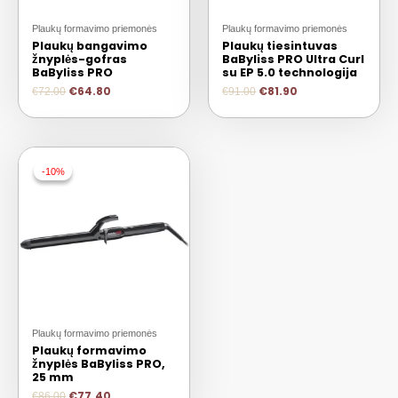
Plaukų formavimo priemonės
Plaukų formavimo priemonės
Plaukų bangavimo
Plaukų tiesintuvas
žnyplės-gofras
BaByliss PRO Ultra Curl
BaByliss PRO
su EP 5.0 technologija
€
64.80
€
81.90
€
72.00
€
91.00
-10%
-10%
Plaukų formavimo priemonės
Plaukų formavimo
žnyplės BaByliss PRO,
25 mm
€
77.40
€
86.00