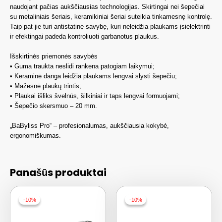
naudojant pačias aukščiausias technologijas. Skirtingai nei šepečiai
su metaliniais šeriais, keramikiniai šeriai suteikia tinkamesnę kontrolę.
Taip pat jie turi antistatinę savybę, kuri neleidžia plaukams įsielektrinti
ir efektingai padeda kontroliuoti garbanotus plaukus.
Išskirtinės priemonės savybės
• Guma traukta neslidi rankena patogiam laikymui;
• Keraminė danga leidžia plaukams lengvai slysti šepečiu;
• Mažesnė plaukų trintis;
• Plaukai išliks švelnūs, šilkiniai ir taps lengvai formuojami;
• Šepečio skersmuo – 20 mm.
„BaByliss Pro“ – profesionalumas, aukščiausia kokybė,
ergonomiškumas.
Panašūs produktai
-10%
-10%
-10%
-10%