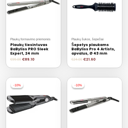
Plaukų formavimo priemonės
Plaukų šukos, šepečiai
Plaukų tiesintuvas
Šepetys plaukams
BaByliss PRO Sleek
BaByliss Pro 4 Artists,
Expert, 24 mm
apvalus, Ø 43 mm
€
89.10
€
21.60
€
99.00
€
24.00
-10%
-10%
-10%
-10%