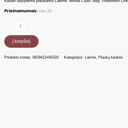
Kaukė dažytiems plaukams Lakme Teknia Color Stay Treatment LA
Prieinamumas:
Liko 10
produkto
kiekis:
Kaukė
Į krepšelį
dažytiems
plaukams,
250
Produkto kodas:
8429421445320
Kategorijos:
Lakme
,
Plaukų kaukės
ml
LAK44532