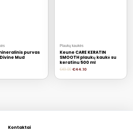
kės
Plaukų kaukės
ineralinis purvas
Keune CARE KERATIN
 Divine Mud
SMOOTH plaukų kaukė su
keratinu 500 ml
€
44.10
€
49.00
Kontaktai