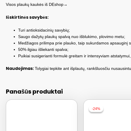
Visos plaukų kaukės iš DEshop→
Išskirtinės savybės:
Turi antioksidacinių savybių;
Saugo dažytų plaukų spalvą nuo išblukimo, plovimo metu;
Medžiagos prilimpa prie plauko, taip sukurdamos apsauginį s
50% ilgiau išliekanti spalva;
Puikiai susigerianti formulė greitam ir intensyviam atstatymui,
Naudojimas:
Tolygiai tepkite ant išplautų, rankšluosčiu nusausintu
Panašūs produktai
-24%
-24%