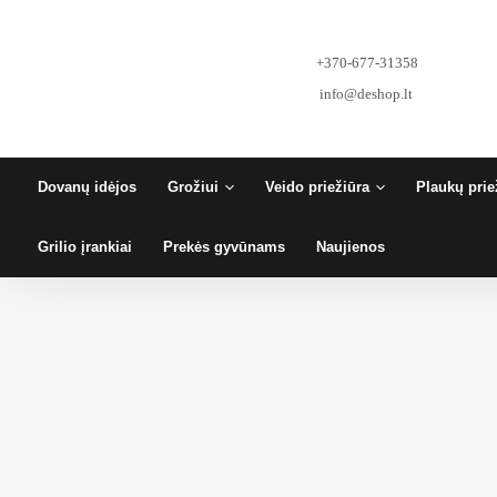
Pereiti
prie
turinio
+370-677-31358
info@deshop.lt
Dovanų idėjos
Grožiui
Veido priežiūra
Plaukų prie
Grilio įrankiai
Prekės gyvūnams
Naujienos