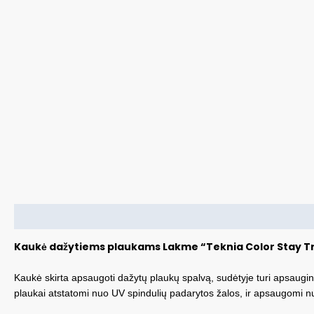
Aprašymas
Kaukė dažytiems plaukams Lakme “Teknia Color Stay T
Kaukė skirta apsaugoti dažytų plaukų spalvą, sudėtyje turi apsauginę
plaukai atstatomi nuo UV spindulių padarytos žalos, ir apsaugomi n