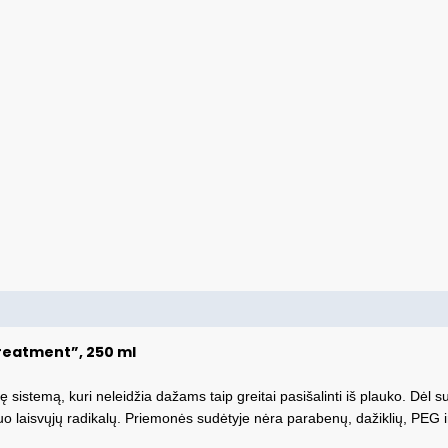
reatment”, 250 ml
 sistemą, kuri neleidžia dažams taip greitai pasišalinti iš plauko. Dėl 
uo laisvųjų radikalų. Priemonės sudėtyje nėra parabenų, dažiklių, PEG 