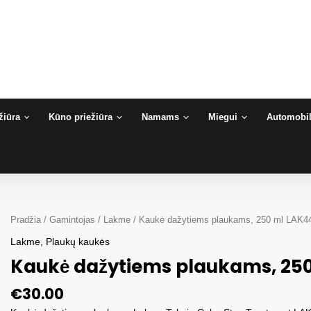
žiūra
Kūno priežiūra
Namams
Miegui
Automobil
Pradžia
/
Gamintojas
/
Lakme
/ Kaukė dažytiems plaukams, 250 ml LAK4
Lakme
,
Plaukų kaukės
Kaukė dažytiems plaukams, 25
€
30.00