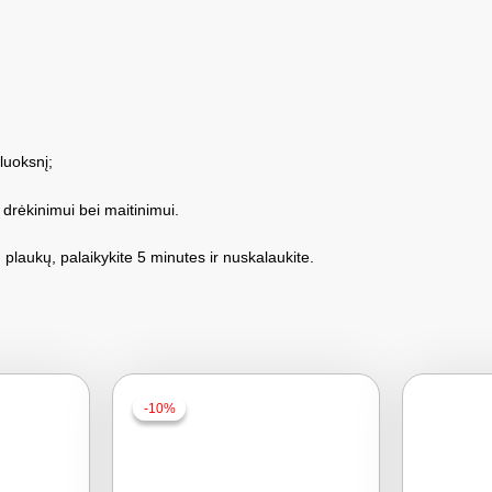
luoksnį;
 drėkinimui bei maitinimui.
 plaukų, palaikykite 5 minutes ir nuskalaukite.
-10%
-10%