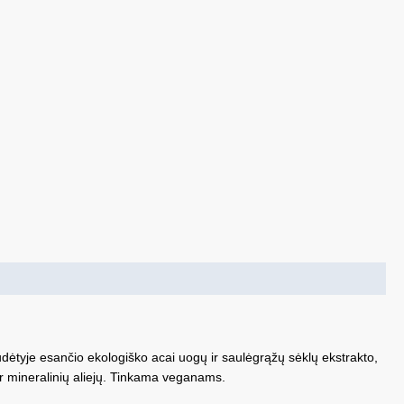
sudėtyje esančio ekologiško acai uogų ir saulėgrąžų sėklų ekstrakto,
ir mineralinių aliejų. Tinkama veganams.