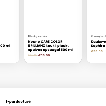
Plaukų kaukės
Plaukų kau
Keune CARE COLOR
Kaukė-m
200 ml
BRILLIANZ kaukė plaukų
Saphira
spalvos apsaugai 500 ml
€
36.00
€
36.00
€
40.00
E-parduotuvė