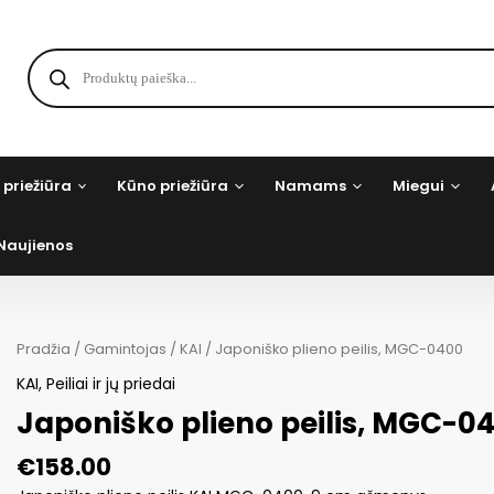
Products
search
 priežiūra
Kūno priežiūra
Namams
Miegui
Naujienos
Pradžia
/
Gamintojas
/
KAI
/ Japoniško plieno peilis, MGC-0400
KAI
,
Peiliai ir jų priedai
Japoniško plieno peilis, MGC-0
€
158.00