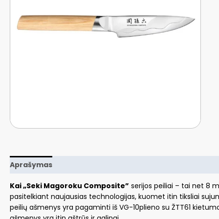
Aprašymas
Kai „Seki Magoroku Composite”
serijos peiliai – tai net 8
pasitelkiant naujausias technologijas, kuomet itin tiksliai suj
peilių ašmenys yra pagaminti iš VG-10plieno su ŽTT61 kietumo 
ašmenys yra itin aštrūs ir galingi.