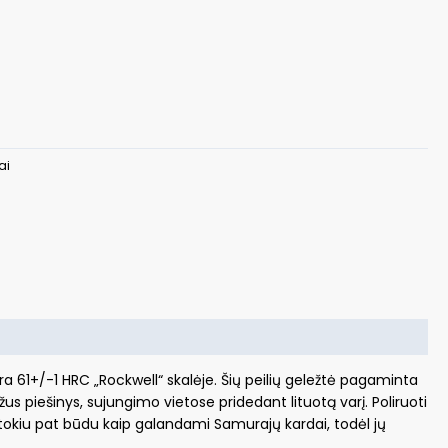
ai
yra 61+/-1 HRC „Rockwell“ skalėje. Šių peilių geležtė pagaminta
us piešinys, sujungimo vietose pridedant lituotą varį. Poliruoti
 tokiu pat būdu kaip galandami Samurajų kardai, todėl jų