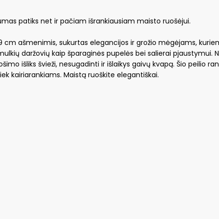
numas patiks net ir pačiam išrankiausiam maisto ruošėjui.
 9 cm ašmenimis, sukurtas elegancijos ir grožio mėgėjams, kuriems 
 smulkių daržovių kaip šparaginės pupelės bei salierai pjaustymui. 
ošimo išliks švieži, nesugadinti ir išlaikys gaivų kvapą. Šio peili
tiek kairiarankiams. Maistą ruoškite elegantiškai.