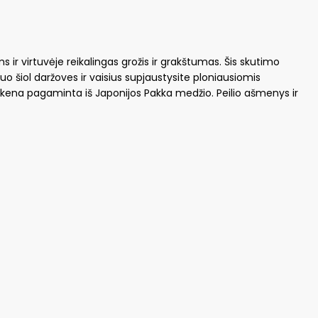
ir virtuvėje reikalingas grožis ir grakštumas. Šis skutimo
Nuo šiol daržoves ir vaisius supjaustysite ploniausiomis
o rankena pagaminta iš Japonijos Pakka medžio. Peilio ašmenys ir