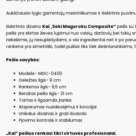
Aukščiausio lygio gamintojų meistriškumas ir išskirtinis puoš
Išskirtinio dizaino
Kai
„
Seki Magoroku Composite”
peilis su
peilis yra skirtas žievės lupimui nuo vaisių, daržovių bei tokių
riekelėmis, jų nesuplėšydami, o visi ingredientai net ir po paru
rankena yra simetriški, todėl puikiai tiks tiek dešiniarankiams, 
Peilio savybės:
Modelis- MGC-0400
Geležtės ilgis- 9 cm
Rankenos ilgis- 9,5 cm
Bendras peilio ilgis- 21 cm
Tvirtas ir ilgaamžis įrankis
Atsparumas nusidėvėjimui ir korozijai
Unikalus dizainas ir graži išvaizda
Pjovimo kontrolė ir stabilumas
„Kai” peilius renkasi tikri virtuvės profesionalai.