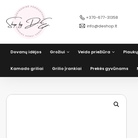
Pereiti
prie
turinio
+370-677-31358
info@deshop.lt
Dovanų idėjos
Grožiui
Veido priežiūra
Plaukų
Kamado griliai
Grilio įrankiai
Prekės gyvūnams