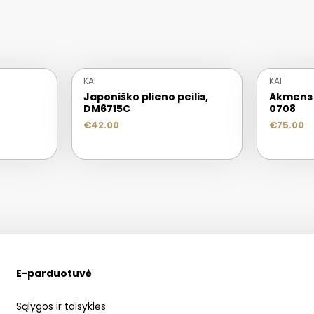
KAI
KAI
Japoniško plieno peilis,
Akmens 
DM6715C
0708
€
42.00
€
75.00
E-parduotuvė
Sąlygos ir taisyklės