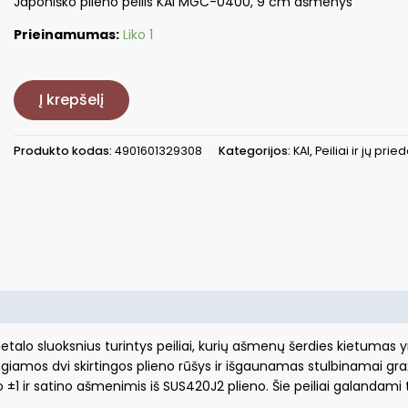
Japoniško plieno peilis KAI MGC-0400, 9 cm ašmenys
Prieinamumas:
Liko 1
produkto
kiekis:
Į krepšelį
Japoniško
plieno
Produkto kodas:
4901601329308
Kategorijos:
KAI
,
Peiliai ir jų pried
peilis,
MGC-
0400
 metalo sluoksnius turintys peiliai, kurių ašmenų šerdies kietumas 
ungiamos dvi skirtingos plieno rūšys ir išgaunamas stulbinamai graž
±1 ir satino ašmenimis iš SUS420J2 plieno. Šie peiliai galandami