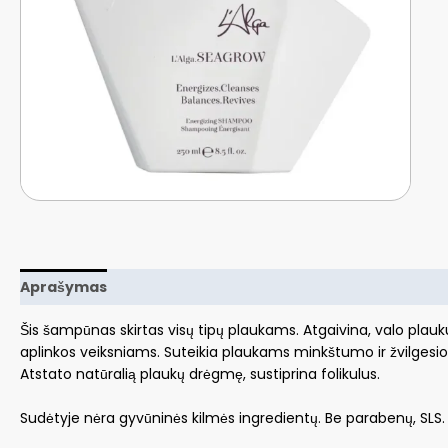
Aprašymas
Šis šampūnas skirtas visų tipų plaukams. Atgaivina, valo pla
aplinkos veiksniams. Suteikia plaukams minkštumo ir žvilgesio
Atstato natūralią plaukų drėgmę, sustiprina folikulus.
Sudėtyje nėra gyvūninės kilmės ingredientų. Be parabenų, SLS.