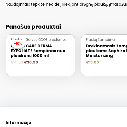
Naudojimas: tepkite nedidelį kiekį ant drėgnų plaukų, įmasažuok
Panašūs produktai
Plaukų ir Galvos ODOS problemos
Plaukų šampūnai
-10%
-10%
Keune CARE DERMA
Drėkinamasis šam
EXFOLIATE šampūnas nuo
plaukams Saphira 
pleiskanų 1000 ml
Moisturizing
€
41.00
€
36.90
€
13.00
Informacija