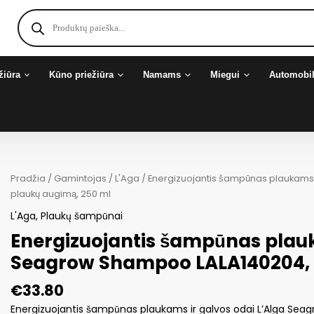
Products
search
žiūra
Kūno priežiūra
Namams
Miegui
Automobil
Pradžia
/
Gamintojas
/
L'Aga
/ Energizuojantis šampūnas plaukams 
plaukų augimą, 250 ml
L'Aga
,
Plaukų šampūnai
Energizuojantis šampūnas plauk
Seagrow Shampoo LALA140204, s
€
33.80
Energizuojantis šampūnas plaukams ir galvos odai L’Alga Sea