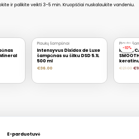
ite ir palikite veikti 3–5 min. Kruopščiai nuskalaukite vandeniu.
Plaukų šampūnai
Plaukų ša
-10%
-10%
pūnas
Intensyvus Dixidox de Luxe
KEUNE C
Mineral
šampūnas su šilku DSD 5.1L
SMOOTH
500 ml
keratin
€
36.00
€
21.00
€
1
E-parduotuvė