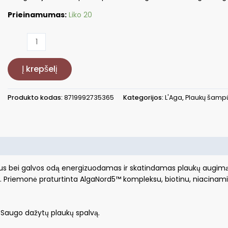
Prieinamumas:
Liko 20
produkto
kiekis:
Energizuojantis
Į krepšelį
šampūnas
plaukams
ir
Produkto kodas:
8719992735365
Kategorijos:
L'Aga
,
Plaukų šamp
galvos
odai
L'Alga
Seagrow
Shampoo
LALA140204,
ukus bei galvos odą energizuodamas ir skatindamas plaukų augimą
skatina
. Priemonė praturtinta AlgaNord5™ kompleksu, biotinu, niacinamidu
plaukų
augimą,
250
 Saugo dažytų plaukų spalvą.
ml