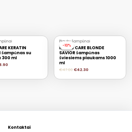
mpūnai
Plaukų šampūnai
-10%
-10%
ARE KERATIN
Keune CARE BLONDE
 šampūnas su
SAVIOR šampūnas
u 300 ml
šviesiems plaukams 1000
ml
8.90
€
47.00
€
42.30
Kontaktai