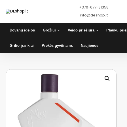
Pereiti
+370-677-31358
prie
turinio
info@deshop.lt
Dovanų idėjos
Grožiui
Veido priežiūra
Plaukų prie
Grilio įrankiai
Prekės gyvūnams
Naujienos