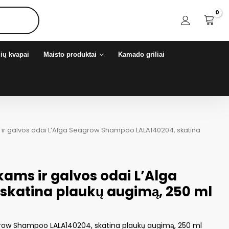
ių kvapai
Maisto produktai
Kamado griliai
ir galvos odai L’Alga Seagrow Shampoo LALA140204, skatina
ams ir galvos odai L’Alga
katina plaukų augimą, 250 ml
grow Shampoo LALA140204, skatina plaukų augimą, 250 ml