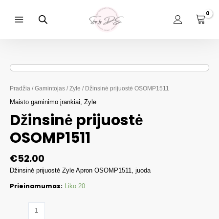
Pereiti
prie
turinio
Main
Menu
Pradžia
/
Gamintojas
/
Zyle
/ Džinsinė prijuostė OSOMP1511
Maisto gaminimo įrankiai
,
Zyle
Džinsinė prijuostė
OSOMP1511
€
52.00
Džinsinė prijuostė Zyle Apron OSOMP1511, juoda
Prieinamumas:
Liko 20
produkto
kiekis: