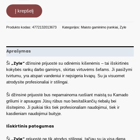
Džinsinė
Į krepšelį
prijuostė
OSOMP1511
Produkto kodas:
4772132013673
Kategorijos:
Maisto gaminimo įrankiai
,
Zyle
Aprašymas
„
Zyle
“
Ši
džinsinė prijuostė su odinėmis kišenėmis – tai išskirtinės
kokybės rankų darbo gaminys, skirtas virtuvėms šefams. Ji pasižymi
tvirtumu, yra atspari vandeniui ir neįsigeria kvapų. Su ja visuomet
atrodysite profesionaliai ir stilingai.
Ši džinsinė prijuostė bus nepamainoma ruošiant maistą su Kamado
griliumi ir apsaugos Jūsų rūbus nuo besitaškančių riebalų bei
išsitepimo. Ji puikiai tiks tiek profesionaliam naudojimui, tiek ir
kasdieniam naudojimui buityje.
Išskirtinis patogumas
„
Zyle“
Ši
prijuostė ne tik atrodys stilingai, tačiau su ja visą dieną