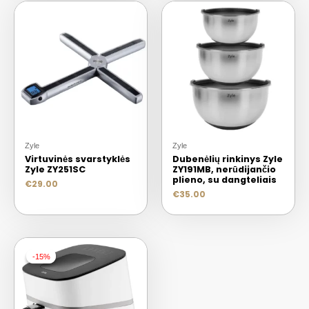
Zyle
Zyle
Virtuvinės svarstyklės
Dubenėlių rinkinys Zyle
Zyle ZY251SC
ZY191MB, nerūdijančio
plieno, su dangteliais
€
29.00
€
35.00
-15%
-15%