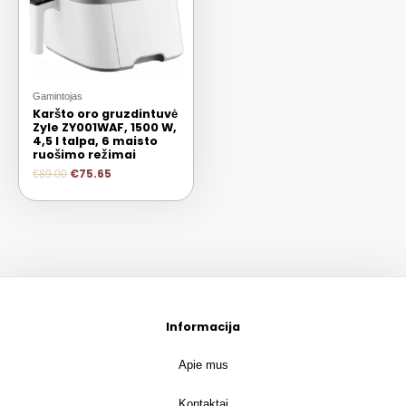
Gamintojas
Karšto oro gruzdintuvė
Zyle ZY001WAF, 1500 W,
4,5 l talpa, 6 maisto
ruošimo režimai
€
75.65
€
89.00
Informacija
Apie mus
Kontaktai