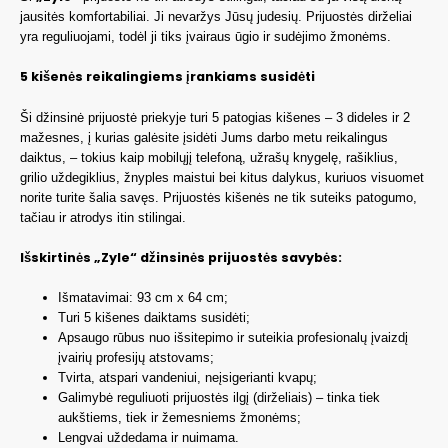
jausitės komfortabiliai. Ji nevaržys Jūsų judesių. Prijuostės dirželiai
yra reguliuojami, todėl ji tiks įvairaus ūgio ir sudėjimo žmonėms.
5 kišenės
reikalingiems įrankiams susidėti
Ši džinsinė prijuostė priekyje turi 5 patogias kišenes – 3 dideles ir 2
mažesnes, į kurias galėsite įsidėti Jums darbo metu reikalingus
daiktus, – tokius kaip mobilųjį telefoną, užrašų knygelę, rašiklius,
grilio uždegiklius, žnyples maistui bei kitus dalykus, kuriuos visuomet
norite turite šalia savęs. Prijuostės kišenės ne tik suteiks patogumo,
tačiau ir atrodys itin stilingai.
Išskirtinės
„
Zyle
“
džinsinė
s prijuostės savybės:
Išmatavimai: 93 cm x 64 cm;
Turi 5 kišenes daiktams susidėti;
Apsaugo rūbus nuo išsitepimo ir suteikia profesionalų įvaizdį
įvairių profesijų atstovams;
Tvirta, atspari vandeniui, neįsigerianti kvapų;
Galimybė reguliuoti prijuostės ilgį (dirželiais) – tinka tiek
aukštiems, tiek ir žemesniems žmonėms;
Lengvai uždedama ir nuimama.