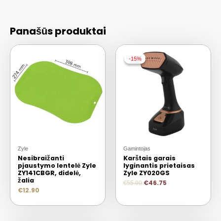
Panašūs produktai
-15%
-15%
Zyle
Gamintojas
Nesibraižanti
Karštais garais
pjaustymo lentelė Zyle
lyginantis prietaisas
ZY141CBGR, didelė,
Zyle ZY020GS
žalia
€
46.75
€
55.00
€
12.90