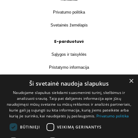
Privatumo politika
Svetainės žemėlapis
E-parduotuvė
Sąlygos ir taisyklės
Pristatymo informacija
×
Prekių grąžinimas
Ši svetainė naudoja slapukus
Naudojame slapukus siekdami suasmeninti turinį, skelbimus ir
Kontaktai
analizuoti srautą. Taip pat dalijamės informacija apie jūsų
naudojimąsi mūsų svetaine su mūsų reklamos ir analizės partneriais,
+370 677 31358
kurie gali ją sujungti su kita informacija, kurią jiems pateikėte arba
kurią jie surinko, kai naudojatės jų paslaugomis.
Privatumo politika
info@deshop.lt
BŪTINIEJI
VEIKIMĄ GERINANTYS
Megėjų g. 5A, Žukiškių k., Trakų r.