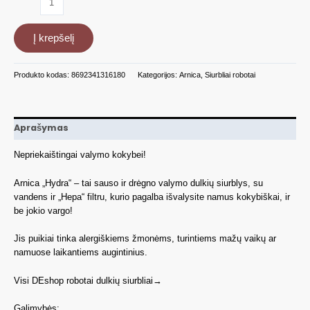
kiekis:
Dulkių
Į krepšelį
siurblys
Arnica
Hydra
Produkto kodas:
8692341316180
Kategorijos:
Arnica
,
Siurbliai robotai
su
vandens
ir
Hepa
Aprašymas
filtrais
Nepriekaištingai valymo kokybei!
Arnica „Hydra“ – tai sauso ir drėgno valymo dulkių siurblys, su
vandens ir „Hepa“ filtru, kurio pagalba išvalysite namus kokybiškai, ir
be jokio vargo!
Jis puikiai tinka alergiškiems žmonėms, turintiems mažų vaikų ar
namuose laikantiems augintinius.
Visi DEshop robotai dulkių siurbliai→
Galimybės: