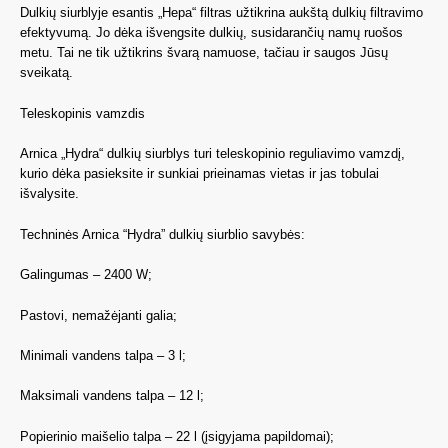
Dulkių siurblyje esantis „Hepa“ filtras užtikrina aukštą dulkių filtravimo
efektyvumą. Jo dėka išvengsite dulkių, susidarančių namų ruošos
metu. Tai ne tik užtikrins švarą namuose, tačiau ir saugos Jūsų
sveikatą.
Teleskopinis vamzdis
Arnica „Hydra“ dulkių siurblys turi teleskopinio reguliavimo vamzdį,
kurio dėka pasieksite ir sunkiai prieinamas vietas ir jas tobulai
išvalysite.
Techninės Arnica “Hydra” dulkių siurblio savybės:
Galingumas – 2400 W;
Pastovi, nemažėjanti galia;
Minimali vandens talpa – 3 l;
Maksimali vandens talpa – 12 l;
Popierinio maišelio talpa – 22 l (įsigyjama papildomai);