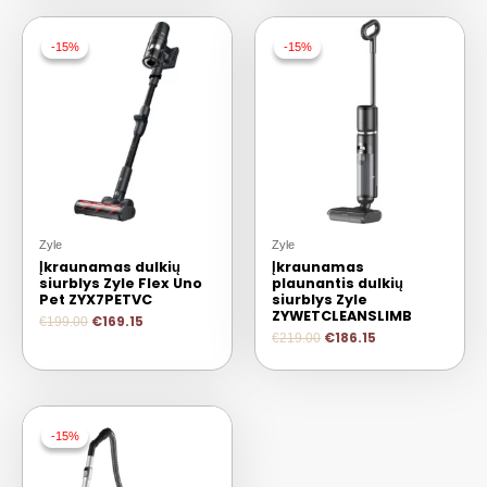
-15%
-15%
-15%
-15%
Zyle
Zyle
Įkraunamas dulkių
Įkraunamas
siurblys Zyle Flex Uno
plaunantis dulkių
Pet ZYX7PETVC
siurblys Zyle
ZYWETCLEANSLIMB
€
169.15
€
199.00
€
186.15
€
219.00
-15%
-15%