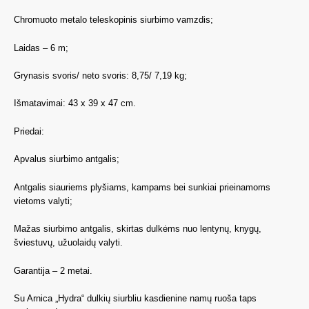
Chromuoto metalo teleskopinis siurbimo vamzdis;
Laidas – 6 m;
Grynasis svoris/ neto svoris: 8,75/ 7,19 kg;
Išmatavimai: 43 x 39 x 47 cm.
Priedai:
Apvalus siurbimo antgalis;
Antgalis siauriems plyšiams, kampams bei sunkiai prieinamoms
vietoms valyti;
Mažas siurbimo antgalis, skirtas dulkėms nuo lentynų, knygų,
šviestuvų, užuolaidų valyti.
Garantija – 2 metai.
Su Arnica „Hydra“ dulkių siurbliu kasdienine namų ruoša taps