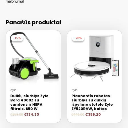
malonumu!
Panašūs produktai
-15%
-15%
-20%
-20%
Zyle
Zyle
Dulkių siurblys Zyle
Plaunantis robotas-
Bora 4000Z su
siurblys su dulkių
vandens ir HEPA
išpylimo stotele Zyle
filtrais, 850 W
ZY520RVW, baltas
€
134.30
€
359.20
€
158.00
€
449.00