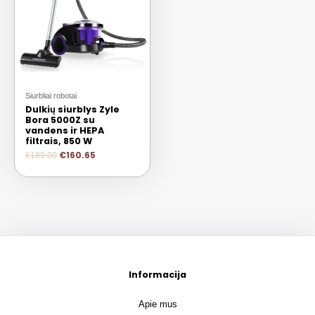
Siurbliai robotai
Dulkių siurblys Zyle
Bora 5000Z su
vandens ir HEPA
filtrais, 850 W
€
160.65
€
189.00
Informacija
Apie mus