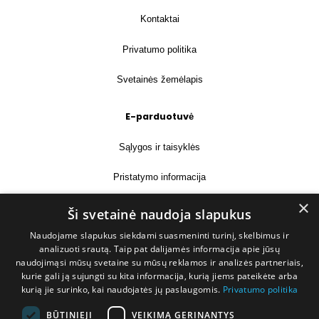
Kontaktai
Privatumo politika
Svetainės žemėlapis
E-parduotuvė
Sąlygos ir taisyklės
Pristatymo informacija
×
Prekių grąžinimas
Ši svetainė naudoja slapukus
Naudojame slapukus siekdami suasmeninti turinį, skelbimus ir
Kontaktai
analizuoti srautą. Taip pat dalijamės informacija apie jūsų
naudojimąsi mūsų svetaine su mūsų reklamos ir analizės partneriais,
+370 677 31358
kurie gali ją sujungti su kita informacija, kurią jiems pateikėte arba
kurią jie surinko, kai naudojatės jų paslaugomis.
Privatumo politika
info@deshop.lt
BŪTINIEJI
VEIKIMĄ GERINANTYS