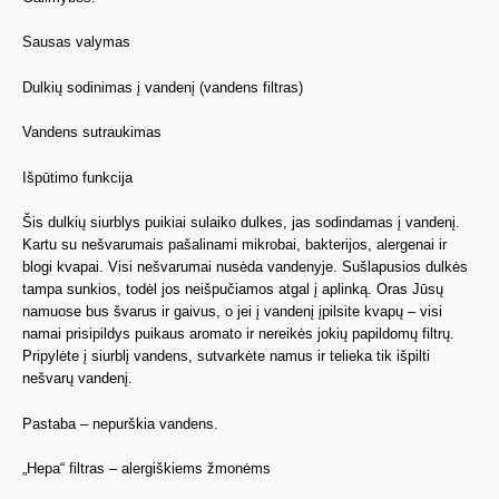
Sausas valymas
Dulkių sodinimas į vandenį (vandens filtras)
Vandens sutraukimas
Išpūtimo funkcija
Šis dulkių siurblys puikiai sulaiko dulkes, jas sodindamas į vandenį.
Kartu su nešvarumais pašalinami mikrobai, bakterijos, alergenai ir
blogi kvapai. Visi nešvarumai nusėda vandenyje. Sušlapusios dulkės
tampa sunkios, todėl jos neišpučiamos atgal į aplinką. Oras Jūsų
namuose bus švarus ir gaivus, o jei į vandenį įpilsite kvapų – visi
namai prisipildys puikaus aromato ir nereikės jokių papildomų filtrų.
Pripylėte į siurblį vandens, sutvarkėte namus ir telieka tik išpilti
nešvarų vandenį.
Pastaba – nepurškia vandens.
„Hepa“ filtras – alergiškiems žmonėms