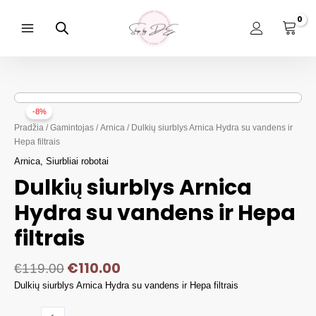
Pereiti
prie
turinio
Main
Menu
-8%
Pradžia
/
Gamintojas
/
Arnica
/ Dulkių siurblys Arnica Hydra su vandens ir
Hepa filtrais
Arnica
,
Siurbliai robotai
Dulkių siurblys Arnica
Hydra su vandens ir Hepa
filtrais
€
110.00
€
119.00
Dulkių siurblys Arnica Hydra su vandens ir Hepa filtrais
produkto