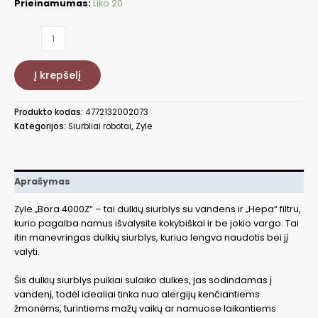
Prieinamumas:
Liko 20
produkto
kiekis:
Dulkių
Į krepšelį
siurblys
Zyle
Bora
Produkto kodas:
4772132002073
4000Z
Kategorijos:
Siurbliai robotai
,
Zyle
su
vandens
ir
HEPA
Aprašymas
filtrais,
850
Zyle „Bora 4000Z“ – tai dulkių siurblys su vandens ir „Hepa“ filtru,
W
kurio pagalba namus išvalysite kokybiškai ir be jokio vargo. Tai
itin manevringas dulkių siurblys, kuriuo lengva naudotis bei jį
valyti.
Šis dulkių siurblys puikiai sulaiko dulkes, jas sodindamas į
vandenį, todėl idealiai tinka nuo alergijų kenčiantiems
žmonėms, turintiems mažų vaikų ar namuose laikantiems