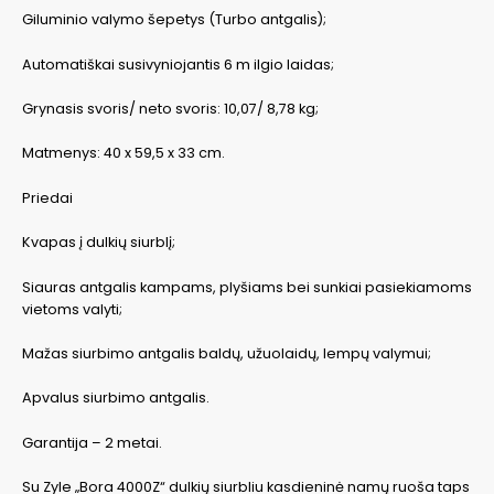
Giluminio valymo šepetys (Turbo antgalis);
Automatiškai susivyniojantis 6 m ilgio laidas;
Grynasis svoris/ neto svoris: 10,07/ 8,78 kg;
Matmenys: 40 x 59,5 x 33 cm.
Priedai
Kvapas į dulkių siurblį;
Siauras antgalis kampams, plyšiams bei sunkiai pasiekiamoms
vietoms valyti;
Mažas siurbimo antgalis baldų, užuolaidų, lempų valymui;
Apvalus siurbimo antgalis.
Garantija – 2 metai.
Su Zyle „Bora 4000Z“ dulkių siurbliu kasdieninė namų ruoša taps