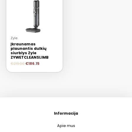
Zyle
Įkraunamas
plaunantis dulkių
siurblys Zyle
ZYWETCLEANSLIMB
€
219.00
€
186.15
Informacija
Apie mus