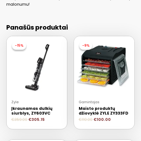
malonumu!
Panašūs produktai
-15%
-15%
-9%
-9%
Zyle
Gamintojas
Įkraunamas dulkių
Maisto produktų
siurblys, ZY603VC
džiovyklė ZYLE ZY333FD
€
359.00
€
305.15
€
110.00
€
100.00