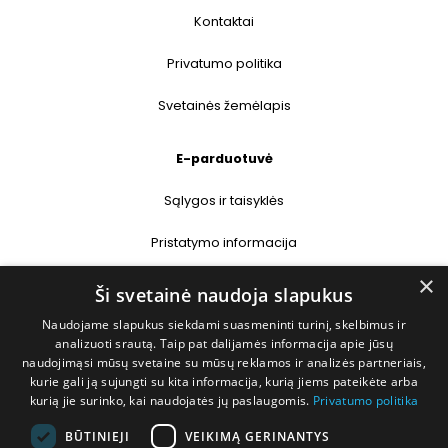
Kontaktai
Privatumo politika
Svetainės žemėlapis
E-parduotuvė
Sąlygos ir taisyklės
Pristatymo informacija
×
Prekių grąžinimas
Ši svetainė naudoja slapukus
Naudojame slapukus siekdami suasmeninti turinį, skelbimus ir
Kontaktai
analizuoti srautą. Taip pat dalijamės informacija apie jūsų
naudojimąsi mūsų svetaine su mūsų reklamos ir analizės partneriais,
+370 677 31358
kurie gali ją sujungti su kita informacija, kurią jiems pateikėte arba
kurią jie surinko, kai naudojatės jų paslaugomis.
Privatumo politika
info@deshop.lt
BŪTINIEJI
VEIKIMĄ GERINANTYS