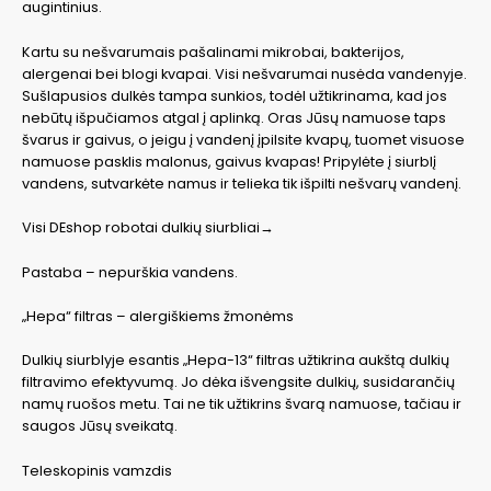
augintinius.
Kartu su nešvarumais pašalinami mikrobai, bakterijos,
alergenai bei blogi kvapai. Visi nešvarumai nusėda vandenyje.
Sušlapusios dulkės tampa sunkios, todėl užtikrinama, kad jos
nebūtų išpučiamos atgal į aplinką. Oras Jūsų namuose taps
švarus ir gaivus, o jeigu į vandenį įpilsite kvapų, tuomet visuose
namuose pasklis malonus, gaivus kvapas! Pripylėte į siurblį
vandens, sutvarkėte namus ir telieka tik išpilti nešvarų vandenį.
Visi DEshop robotai dulkių siurbliai→
Pastaba – nepurškia vandens.
„Hepa“ filtras – alergiškiems žmonėms
Dulkių siurblyje esantis „Hepa-13“ filtras užtikrina aukštą dulkių
filtravimo efektyvumą. Jo dėka išvengsite dulkių, susidarančių
namų ruošos metu. Tai ne tik užtikrins švarą namuose, tačiau ir
saugos Jūsų sveikatą.
Teleskopinis vamzdis