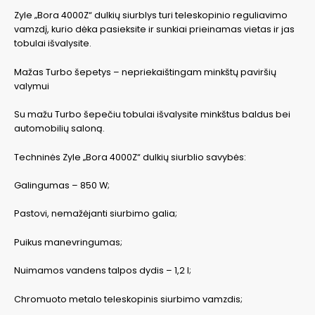
Zyle „Bora 4000Z“ dulkių siurblys turi teleskopinio reguliavimo
vamzdį, kurio dėka pasieksite ir sunkiai prieinamas vietas ir jas
tobulai išvalysite.
Mažas Turbo šepetys – nepriekaištingam minkštų paviršių
valymui
Su mažu Turbo šepečiu tobulai išvalysite minkštus baldus bei
automobilių saloną.
Techninės Zyle „Bora 4000Z“ dulkių siurblio savybės:
Galingumas – 850 W;
Pastovi, nemažėjanti siurbimo galia;
Puikus manevringumas;
Nuimamos vandens talpos dydis – 1,2 l;
Chromuoto metalo teleskopinis siurbimo vamzdis;