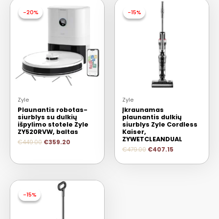
-20%
-20%
-15%
-15%
Zyle
Zyle
Plaunantis robotas-
Įkraunamas
siurblys su dulkių
plaunantis dulkių
išpylimo stotele Zyle
siurblys Zyle Cordless
ZY520RVW, baltas
Kaiser,
ZYWETCLEANDUAL
€
449.00
€
359.20
€
479.00
€
407.15
-15%
-15%