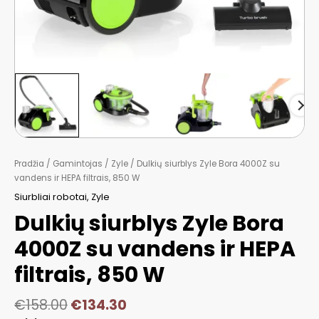
Pradžia
/
Gamintojas
/
Zyle
/ Dulkių siurblys Zyle Bora 4000Z su
vandens ir HEPA filtrais, 850 W
Siurbliai robotai
,
Zyle
Dulkių siurblys Zyle Bora
4000Z su vandens ir HEPA
filtrais, 850 W
€
158.00
€
134.30