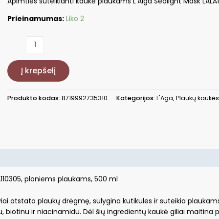
Apimties suteikianti kaukė plaukams L’Alga Sealight Mask LAL
Prieinamumas:
Liko 2
produkto
kiekis:
Apimties
Į krepšelį
suteikianti
kaukė
ploniems
Produkto kodas:
8719992735310
Kategorijos:
L'Aga
,
Plaukų kaukė
plaukams
L'Alga
Sealight
A110305, ploniems plaukams, 500 ml
i atstato plaukų drėgmę, sulygina kutikules ir suteikia plaukams i
otinu ir niacinamidu. Dėl šių ingredientų kaukė giliai maitina pla