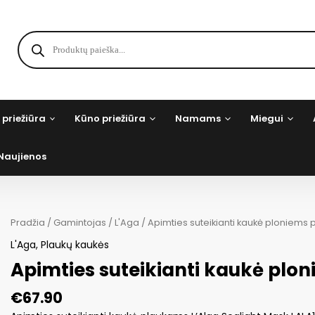
Products
search
 priežiūra
Kūno priežiūra
Namams
Miegui
Naujienos
Pradžia
/
Gamintojas
/
L'Aga
/ Apimties suteikianti kaukė ploniems 
L'Aga
,
Plaukų kaukės
Apimties suteikianti kaukė plo
€
67.90