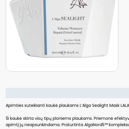
Aprašymas
Apimties suteikianti kaukė plaukams L’Alga Sealight Mask LAL
Ši kaukė skirta visų tipų ploniems plaukams. Priemonė efektyvia
apimtį jų neapsunkindama. Praturtinta AlgaNord5™ kompleksu, bi