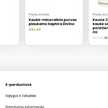
Plaukų kaukės
Plaukų ka
Kaukė-mineralinis purvas
Keune C
plaukams Saphira Divine
kaukė s
porėtie
€
62.00
ml
€
52.00
€
E-parduotuvė
Sąlygos ir taisyklės
Pristatymo informacija