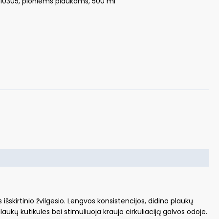
A110305, ploniems plaukams, 500 ml
s
šskirtinio žvilgesio. Lengvos konsistencijos, didina plaukų
ukų kutikules bei stimuliuoja kraujo cirkuliaciją galvos odoje.