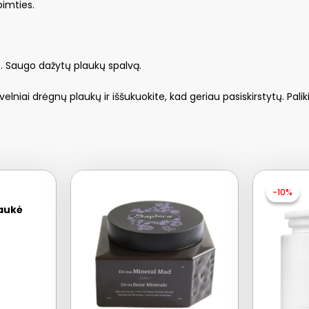
pimties.
. Saugo dažytų plaukų spalvą.
iai drėgnų plaukų ir iššukuokite, kad geriau pasiskirstytų. Paliki
-10%
-10%
kaukė