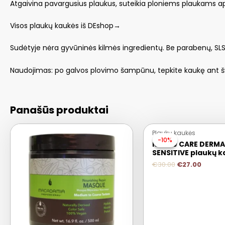
Atgaivina pavargusius plaukus, suteikia ploniems plaukams a
Visos plaukų kaukės iš DEshop→
Sudėtyje nėra gyvūninės kilmės ingredientų. Be parabenų, SLS
Naudojimas: po galvos plovimo šampūnu, tepkite kaukę ant šveln
Panašūs produktai
Plaukų kaukės
-10%
-10%
Keune CARE DERMA
SENSITIVE plaukų 
€
30.00
€
27.00