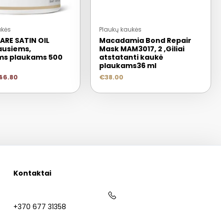
ukės
Plaukų kaukės
ARE SATIN OIL
Macadamia Bond Repair
ausiems,
Mask MAM3017, 2 ,Giliai
ms plaukams 500
atstatanti kaukė
plaukams36 ml
46.80
€
38.00
Kontaktai
+370 677 31358