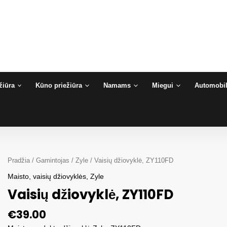
žiūra
Kūno priežiūra
Namams
Miegui
Automobil
Pradžia
/
Gamintojas
/
Zyle
/ Vaisių džiovyklė, ZY110FD
Maisto, vaisių džiovyklės
,
Zyle
Vaisių džiovyklė, ZY110FD
€
39.00