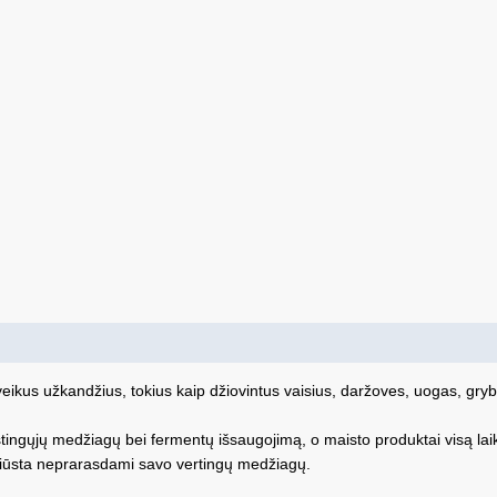
eikus užkandžius, tokius kaip džiovintus vaisius, daržoves, uogas, gryb
ngųjų medžiagų bei fermentų išsaugojimą, o maisto produktai visą laiką
išdžiūsta neprarasdami savo vertingų medžiagų.