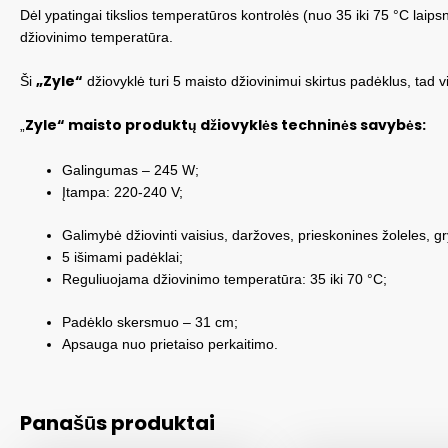
Dėl ypatingai tikslios temperatūros kontrolės (nuo 35 iki 75 °C lai
džiovinimo temperatūra.
„Zyle“
Ši
džiovyklė turi 5 maisto džiovinimui skirtus padėklus, tad 
Zyle“ maisto produktų džiovyklės techninės savybės:
„
Galingumas – 245 W;
Įtampa: 220-240 V;
Galimybė džiovinti vaisius, daržoves, prieskonines žoleles, 
5 išimami padėklai;
Reguliuojama džiovinimo temperatūra: 35 iki 70 °C;
Padėklo skersmuo – 31 cm;
Apsauga nuo prietaiso perkaitimo.
Panašūs produktai