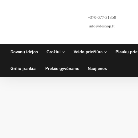
Pereiti
prie
turinio
+370-677-31358
info@deshop.lt
Dovanų idėjos
Grožiui
Veido priežiūra
Plaukų prie
Grilio įrankiai
Prekės gyvūnams
Naujienos