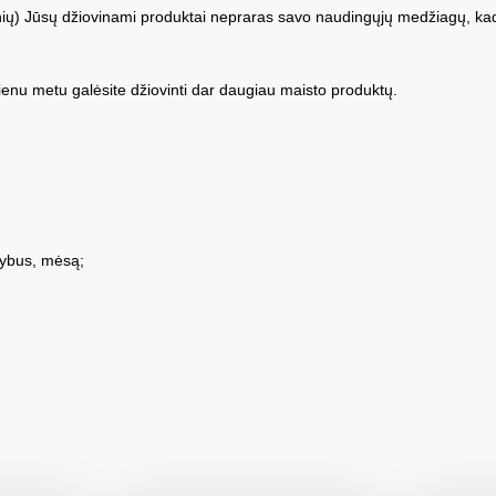
psnių) Jūsų džiovinami produktai nepraras savo naudingųjų medžiagų, ka
vienu metu galėsite džiovinti dar daugiau maisto produktų.
grybus, mėsą;