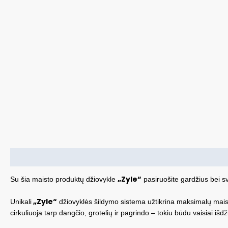
Aprašymas
„Zyle“
Su šia maisto produktų džiovykle
pasiruošite gardžius bei sv
„Zyle“
Unikali
džiovyklės šildymo sistema užtikrina maksimalų maisti
cirkuliuoja tarp dangčio, grotelių ir pagrindo – tokiu būdu vaisiai 