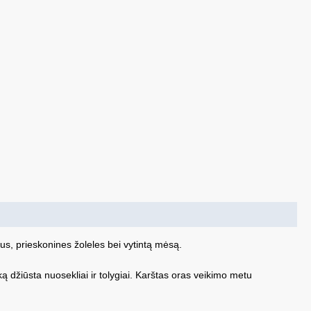
us, prieskonines žoleles bei vytintą mėsą.
 džiūsta nuosekliai ir tolygiai. Karštas oras veikimo metu