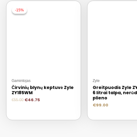
-15%
-15%
Gamintojas
Zyle
Čirvinių blynų keptuvė Zyle
Greitpuodis Zyle Z
ZY185WM
6 litrai talpa, nerū
plieno
€
46.75
€
55.00
€
99.00