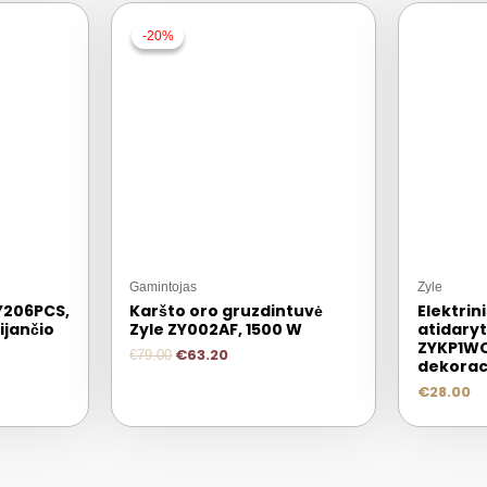
-20%
-20%
Gamintojas
Zyle
Y206PCS,
Karšto oro gruzdintuvė
Elektrin
dijančio
Zyle ZY002AF, 1500 W
atidary
ZYKP1W
€
63.20
€
79.00
dekoraci
€
28.00