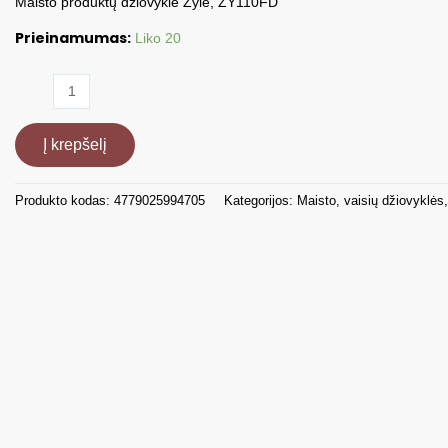
Maisto produktų džiovyklė Zyle, ZY110FD
Prieinamumas:
Liko 20
produkto
kiekis:
Vaisių
Į krepšelį
džiovyklė,
ZY110FD
Produkto kodas:
4779025994705
Kategorijos:
Maisto, vaisių džiovyklės