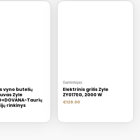
Gamintojas
is vyno butelių
Elektrinis grilis Zyle
tuvas Zyle
ZY017EG, 2000 W
O+DOVANA-Taurių
€
129.00
jų rinkinys