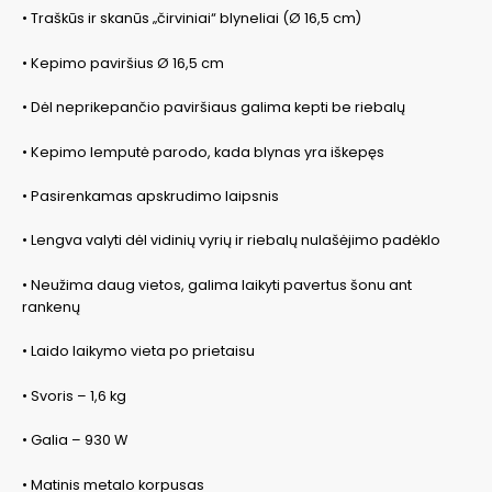
• Traškūs ir skanūs „čirviniai“ blyneliai (Ø 16,5 cm)
• Kepimo paviršius Ø 16,5 cm
• Dėl neprikepančio paviršiaus galima kepti be riebalų
• Kepimo lemputė parodo, kada blynas yra iškepęs
• Pasirenkamas apskrudimo laipsnis
• Lengva valyti dėl vidinių vyrių ir riebalų nulašėjimo padėklo
• Neužima daug vietos, galima laikyti pavertus šonu ant
rankenų
• Laido laikymo vieta po prietaisu
• Svoris – 1,6 kg
• Galia – 930 W
• Matinis metalo korpusas