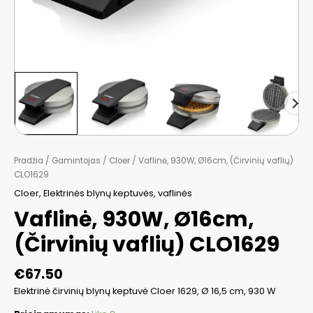
Pradžia
/
Gamintojas
/
Cloer
/ Vaflinė, 930W, Ø16cm, (Čirvinių vaflių)
CLO1629
Cloer
,
Elektrinės blynų keptuvės, vaflinės
Vaflinė, 930W, Ø16cm,
(Čirvinių vaflių) CLO1629
€
67.50
Elektrinė čirvinių blynų keptuvė Cloer 1629, Ø 16,5 cm, 930 W