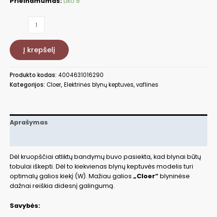
Prieinamumas:
Liko 8
produkto
kiekis:
Vaflinė,
Į krepšelį
930W,
Ø16cm,
(Čirvinių
Produkto kodas:
4004631016290
vaflių)
Kategorijos:
Cloer
,
Elektrinės blynų keptuvės, vaflinės
CLO1629
Aprašymas
Papildoma informacija
Dėl kruopščiai atliktų bandymų buvo pasiekta, kad blynai būtų
tobulai iškepti. Dėl to kiekvienas blynų keptuvės modelis turi
optimalų galios kiekį (W). Mažiau galios
„Cloer“
blyninėse
dažnai reiškia didesnį galingumą.
Savybės: