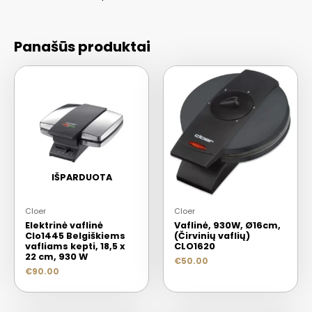
Panašūs produktai
IŠPARDUOTA
Cloer
Cloer
Elektrinė vaflinė
Vaflinė, 930W, Ø16cm,
Clo1445 Belgiškiems
(Čirvinių vaflių)
vafliams kepti, 18,5 x
CLO1620
22 cm, 930 W
€
50.00
€
90.00