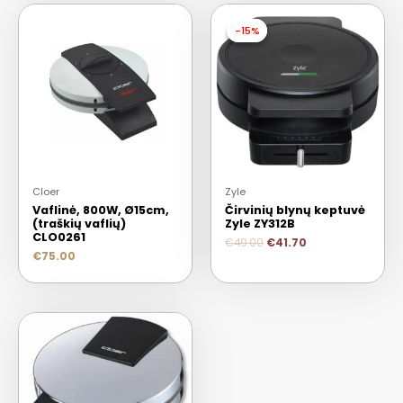
-15%
-15%
Cloer
Zyle
Vaflinė, 800W, Ø15cm,
Čirvinių blynų keptuvė
(traškių vaflių)
Zyle ZY312B
CLO0261
€
49.00
€
41.70
€
75.00