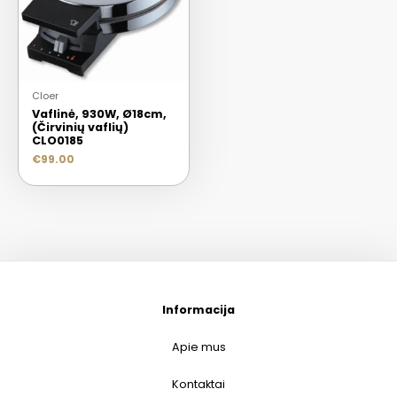
Cloer
Vaflinė, 930W, Ø18cm,
(Čirvinių vaflių)
CLO0185
€
99.00
Informacija
Apie mus
Kontaktai