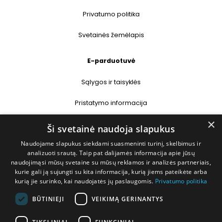
Privatumo politika
Svetainės žemėlapis
E-parduotuvė
Sąlygos ir taisyklės
Pristatymo informacija
×
Prekių grąžinimas
Ši svetainė naudoja slapukus
Naudojame slapukus siekdami suasmeninti turinį, skelbimus ir
Kontaktai
analizuoti srautą. Taip pat dalijamės informacija apie jūsų
naudojimąsi mūsų svetaine su mūsų reklamos ir analizės partneriais,
+370 677 31358
kurie gali ją sujungti su kita informacija, kurią jiems pateikėte arba
kurią jie surinko, kai naudojatės jų paslaugomis.
Privatumo politika
info@deshop.lt
BŪTINIEJI
VEIKIMĄ GERINANTYS
Megėjų g. 5A, Žukiškių k., Trakų r.