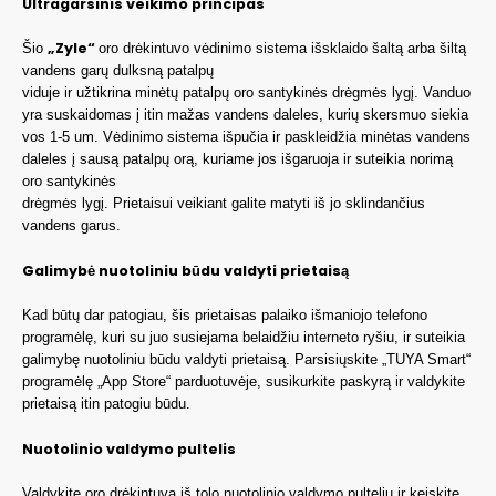
Ultragarsinis veikimo principas
„Zyle“
Šio
oro drėkintuvo vėdinimo sistema išsklaido šaltą arba šiltą
vandens garų dulksną patalpų
viduje ir užtikrina minėtų patalpų oro santykinės drėgmės lygį. Vanduo
yra suskaidomas į itin mažas vandens daleles, kurių skersmuo siekia
vos 1-5 um. Vėdinimo sistema išpučia ir paskleidžia minėtas vandens
daleles į sausą patalpų orą, kuriame jos išgaruoja ir suteikia norimą
oro santykinės
drėgmės lygį. Prietaisui veikiant galite matyti iš jo sklindančius
vandens garus.
Galimybė nuotoliniu būdu valdyti prietaisą
Kad būtų dar patogiau, šis prietaisas palaiko išmaniojo telefono
programėlę, kuri su juo susiejama belaidžiu interneto ryšiu, ir suteikia
galimybę nuotoliniu būdu valdyti prietaisą. Parsisiųskite „TUYA Smart“
programėlę „App Store“ parduotuvėje, susikurkite paskyrą ir valdykite
prietaisą itin patogiu būdu.
Nuotolinio valdymo pultelis
Valdykite oro drėkintuvą iš tolo nuotolinio valdymo pulteliu ir keiskite