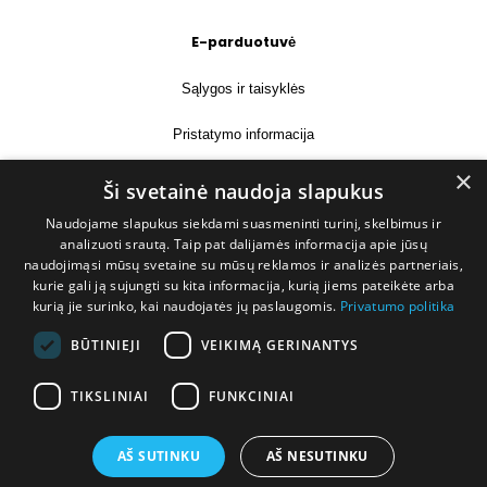
E-parduotuvė
Sąlygos ir taisyklės
Pristatymo informacija
×
Prekių grąžinimas
Ši svetainė naudoja slapukus
Naudojame slapukus siekdami suasmeninti turinį, skelbimus ir
Kontaktai
analizuoti srautą. Taip pat dalijamės informacija apie jūsų
naudojimąsi mūsų svetaine su mūsų reklamos ir analizės partneriais,
+370 677 31358
kurie gali ją sujungti su kita informacija, kurią jiems pateikėte arba
kurią jie surinko, kai naudojatės jų paslaugomis.
Privatumo politika
info@deshop.lt
BŪTINIEJI
VEIKIMĄ GERINANTYS
Megėjų g. 5A, Žukiškių k., Trakų r.
TIKSLINIAI
FUNKCINIAI
AŠ SUTINKU
AŠ NESUTINKU