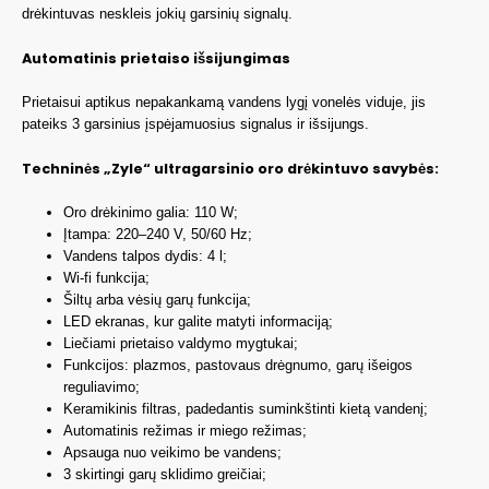
drėkintuvas neskleis jokių garsinių signalų.
Automatinis prietaiso išsijungimas
Prietaisui aptikus nepakankamą vandens lygį vonelės viduje, jis
pateiks 3 garsinius įspėjamuosius signalus ir išsijungs.
Techninės „Zyle“ ultragarsinio oro drėkintuvo savybės:
Oro drėkinimo galia: 110 W;
Įtampa: 220–240 V, 50/60 Hz;
Vandens talpos dydis: 4 l;
Wi-fi funkcija;
Šiltų arba vėsių garų funkcija;
LED ekranas, kur galite matyti informaciją;
Liečiami prietaiso valdymo mygtukai;
Funkcijos: plazmos, pastovaus drėgnumo, garų išeigos
reguliavimo;
Keramikinis filtras, padedantis suminkštinti kietą vandenį;
Automatinis režimas ir miego režimas;
Apsauga nuo veikimo be vandens;
3 skirtingi garų sklidimo greičiai;