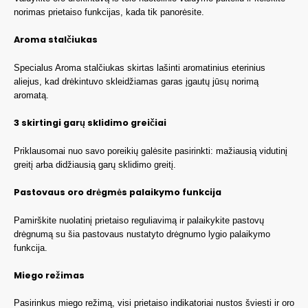
norimas prietaiso funkcijas, kada tik panorėsite.
Aroma stalčiukas
Specialus Aroma stalčiukas skirtas lašinti aromatinius eterinius
aliejus, kad drėkintuvo skleidžiamas garas įgautų jūsų norimą
aromatą.
3 skirtingi garų sklidimo greičiai
Priklausomai nuo savo poreikių galėsite pasirinkti: mažiausią vidutinį
greitį arba didžiausią garų sklidimo greitį.
Pastovaus oro drėgmės palaikymo funkcija
Pamirškite nuolatinį prietaiso reguliavimą ir palaikykite pastovų
drėgnumą su šia pastovaus nustatyto drėgnumo lygio palaikymo
funkcija.
Miego režimas
Pasirinkus miego režimą, visi prietaiso indikatoriai nustos šviesti ir oro