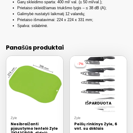
Garų skleidimo sparta: 400 ml/ val. (± 50 ml/val.);
Prietaiso skleidžiamas triukšmo lygis – ≤ 38 dB (A);
Galimybė nustatyti laikmatį 12 valandų;
Prietaiso išmatavimai: 224 x 224 x 331 mm;
Spalva: sidabrinė.
Panašūs produktai
-7%
-7%
IŠPARDUOTA
Zyle
Zyle
Nesibraižanti
Peilių rinkinys Zyle, 6
pjaustymo lentelė Zyle
vnt. su dėklais
ZY141CBGR, didelė,