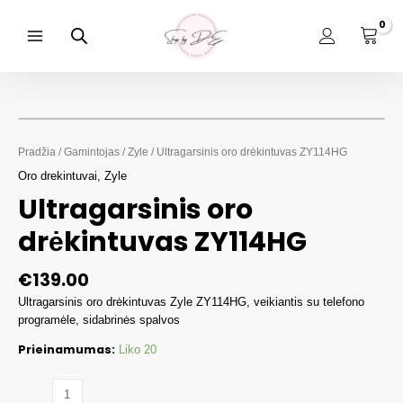
Pereiti
prie
turinio
Main
Menu
Pradžia
/
Gamintojas
/
Zyle
/ Ultragarsinis oro drėkintuvas ZY114HG
Oro drekintuvai
,
Zyle
Ultragarsinis oro
drėkintuvas ZY114HG
€
139.00
Ultragarsinis oro drėkintuvas Zyle ZY114HG, veikiantis su telefono
programėle, sidabrinės spalvos
Prieinamumas:
Liko 20
produkto