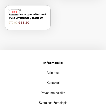
Gamintojas
-20%
-20%
Karšto oro gruzdintuvė
Zyle ZY002AF, 1500 W
€
63.20
€
79.00
Informacija
Apie mus
Kontaktai
Privatumo politika
Svetainės žemėlapis