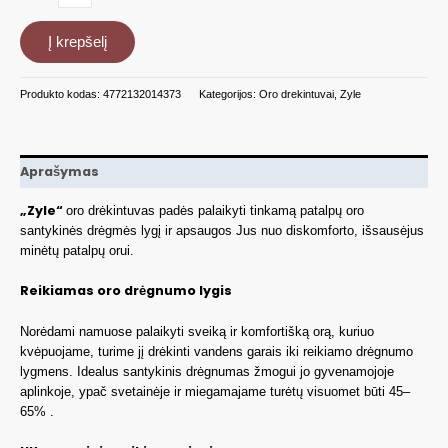
kiekis:
Ultragarsinis
Į krepšelį
oro
drėkintuvas
ZY114HG
Produkto kodas:
4772132014373
Kategorijos:
Oro drekintuvai
,
Zyle
Aprašymas
„Zyle“
oro drėkintuvas padės palaikyti tinkamą patalpų oro
santykinės drėgmės lygį ir apsaugos Jus nuo diskomforto, išsausėjus
minėtų patalpų orui.
Reikiamas oro drėgnumo lygis
Norėdami namuose palaikyti sveiką ir komfortišką orą, kuriuo
kvėpuojame, turime jį drėkinti vandens garais iki reikiamo drėgnumo
lygmens. Idealus santykinis drėgnumas žmogui jo gyvenamojoje
aplinkoje, ypač svetainėje ir miegamajame turėtų visuomet būti 45–
65% .