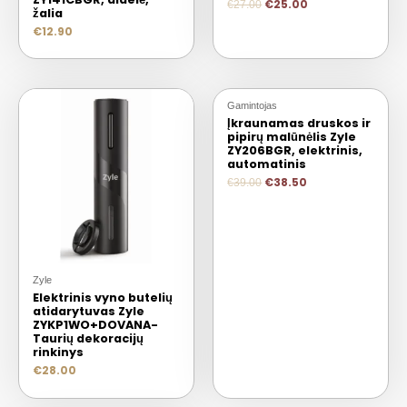
€
25.00
€
27.00
žalia
€
12.90
Gamintojas
2+1
Įkraunamas druskos ir
pipirų malūnėlis Zyle
ZY206BGR, elektrinis,
automatinis
€
38.50
€
39.00
Zyle
Elektrinis vyno butelių
atidarytuvas Zyle
ZYKP1WO+DOVANA-
Taurių dekoracijų
rinkinys
€
28.00