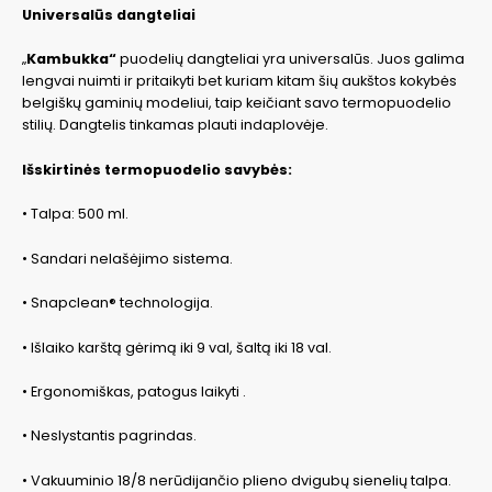
Universalūs dangteliai
„
Kambukka“
puodelių dangteliai yra universalūs. Juos galima
lengvai nuimti ir pritaikyti bet kuriam kitam šių aukštos kokybės
belgiškų gaminių modeliui, taip keičiant savo termopuodelio
stilių. Dangtelis tinkamas plauti indaplovėje.
Išskirtinės termopuodelio savybės:
• Talpa: 500 ml.
• Sandari nelašėjimo sistema.
• Snapclean® technologija.
• Išlaiko karštą gėrimą iki 9 val, šaltą iki 18 val.
• Ergonomiškas, patogus laikyti .
• Neslystantis pagrindas.
• Vakuuminio 18/8 nerūdijančio plieno dvigubų sienelių talpa.