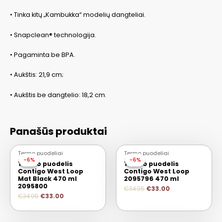
• Tinka kitų „Kambukka“ modelių dangteliai.
• Snapclean® technologija.
• Pagaminta be BPA.
• Aukštis: 21,9 cm;
• Aukštis be dangtelio: 18,2 cm.
Panašūs produktai
Termo puodeliai
Termo puodeliai
-6%
-6%
-6%
-6%
Termo puodelis
Termo puodelis
Contigo West Loop
Contigo West Loop
Mat Black 470 ml
2095796 470 ml
2095800
€
34.95
€
33.00
€
34.95
€
33.00