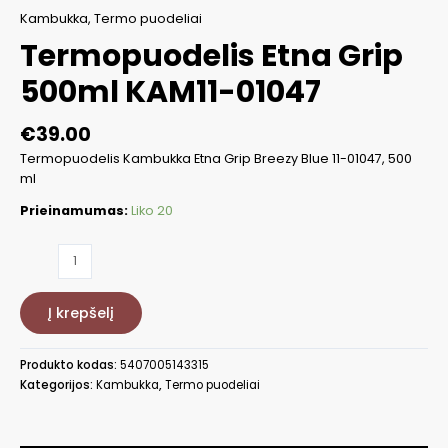
Kambukka
,
Termo puodeliai
Termopuodelis Etna Grip
500ml KAM11-01047
€
39.00
Termopuodelis Kambukka Etna Grip Breezy Blue 11-01047, 500
ml
Prieinamumas:
Liko 20
produkto
kiekis:
Termopuodelis
Į krepšelį
Etna
Grip
500ml
Produkto kodas:
5407005143315
KAM11-
Kategorijos:
Kambukka
,
Termo puodeliai
01047