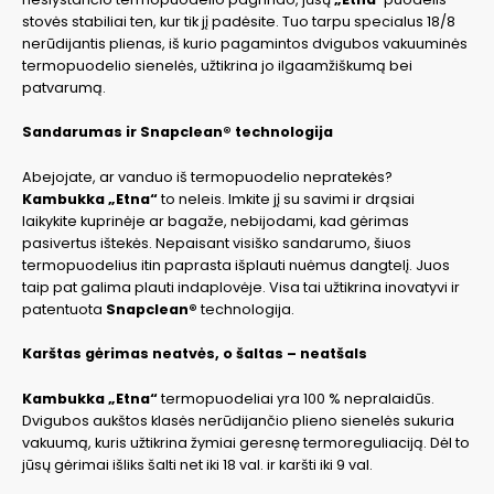
stovės stabiliai ten, kur tik jį padėsite. Tuo tarpu specialus 18/8
nerūdijantis plienas, iš kurio pagamintos dvigubos vakuuminės
termopuodelio sienelės, užtikrina jo ilgaamžiškumą bei
patvarumą.
Sandarumas ir Snapclean® technologija
Abejojate, ar vanduo iš termopuodelio nepratekės?
Kambukka „Etna“
to neleis. Imkite jį su savimi ir drąsiai
laikykite kuprinėje ar bagaže, nebijodami, kad gėrimas
pasivertus ištekės. Nepaisant visiško sandarumo, šiuos
termopuodelius itin paprasta išplauti nuėmus dangtelį. Juos
taip pat galima plauti indaplovėje. Visa tai užtikrina inovatyvi ir
patentuota
Snapclean®
technologija.
Karštas gėrimas neatvės, o šaltas – neatšals
Kambukka „Etna“
termopuodeliai yra 100 % nepralaidūs.
Dvigubos aukštos klasės nerūdijančio plieno sienelės sukuria
vakuumą, kuris užtikrina žymiai geresnę termoreguliaciją. Dėl to
jūsų gėrimai išliks šalti net iki 18 val. ir karšti iki 9 val.