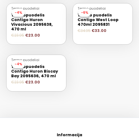
Termo puodeliai
Termo puodeliai
-4%
-4%
-6%
-6%
Termopuodelis
Termo puodelis
Contigo Huron
Contigo West Loop
Vivacious 2095638,
470ml 2095831
470 ml
€
34.95
€
33.00
€
23.95
€
23.00
Termo puodeliai
-4%
-4%
Termopuodelis
Contigo Huron Biscay
Bay 2095636, 470 ml
€
23.95
€
23.00
Informacija