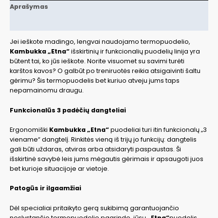
Aprašymas
Papildoma informacija
Jei ieškote madingo, lengvai naudojamo termopuodelio,
Kambukka „Etna“
išskirtinių ir funkcionalių puodelių linija yra
būtent tai, ko jūs ieškote. Norite visuomet su savimi turėti
karštos kavos? O galbūt po treniruotės reikia atsigaivinti šaltu
gėrimu? Šis termopuodelis bet kuriuo atveju jums taps
nepamainomu draugu.
Funkcionalūs 3 padėčių dangteliai
Ergonomiški
Kambukka „Etna“
puodeliai turi itin funkcionalų „3
viename“ dangtelį. Rinkitės vieną iš trijų jo funkcijų: dangtelis
gali būti uždaras, atviras arba atsidaryti paspaustas. Ši
išskirtinė savybė leis jums mėgautis gėrimais ir apsaugoti juos
bet kurioje situacijoje ar vietoje.
Patogūs ir ilgaamžiai
Dėl specialiai pritaikyto gerą sukibimą garantuojančio
neslystančio termopuodelio pagrindo, jūsų
„Etna“
puodelis