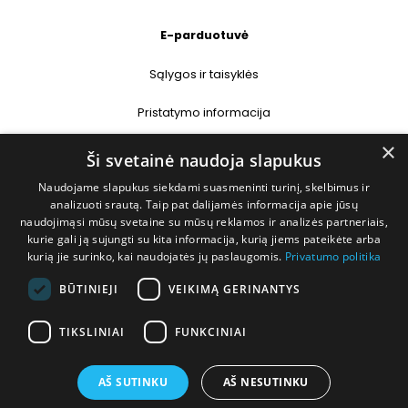
E-parduotuvė
Sąlygos ir taisyklės
Pristatymo informacija
×
Prekių grąžinimas
Ši svetainė naudoja slapukus
Naudojame slapukus siekdami suasmeninti turinį, skelbimus ir
Kontaktai
analizuoti srautą. Taip pat dalijamės informacija apie jūsų
naudojimąsi mūsų svetaine su mūsų reklamos ir analizės partneriais,
+370 677 31358
kurie gali ją sujungti su kita informacija, kurią jiems pateikėte arba
kurią jie surinko, kai naudojatės jų paslaugomis.
Privatumo politika
info@deshop.lt
BŪTINIEJI
VEIKIMĄ GERINANTYS
Megėjų g. 5A, Žukiškių k., Trakų r.
TIKSLINIAI
FUNKCINIAI
AŠ SUTINKU
AŠ NESUTINKU