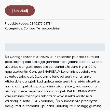
kiekis:
Termopuodelis
Į krepšelį
Contigo
Byron
CON2194896
Produkto kodas:
0840276163784
Kategorijos:
Contigo
,
Termo puodeliai
Aprašymas
Šis Contigo Byron 2.0 SNAPSEAL™ kelioninis puodelis suteikia
pasitikėjimą, kad išsiliejęs gėrimas nesugadins dienos. Greitai
uždarius dangtelį, puodelis sandariai užsidaro ir yra 100 %
nepratekiantis. Contigo SNAPSEAL™ kelioninis puodelis yra
sukurtas taip, jog būtų galima lengvai gerti viena ranka.
Atidarykite dangtelį, kad galėtumėte gerti (nereikia atsukti ar
nuimti dangtelio), o po gurkšnio uždarykite jį, kad sandariai
uždarytumėte nepraleidžiantį dangtelį. Dėl THERMALOCK™
vakuuminės izoliacijos arbata ar kava išlieka karšta iki 6
valandų, o šalta – iki 12 valandų. Šis puodelis yra pritaikytas
daugumai automobilių puodelių laikiklių ir turi stilingą guminę