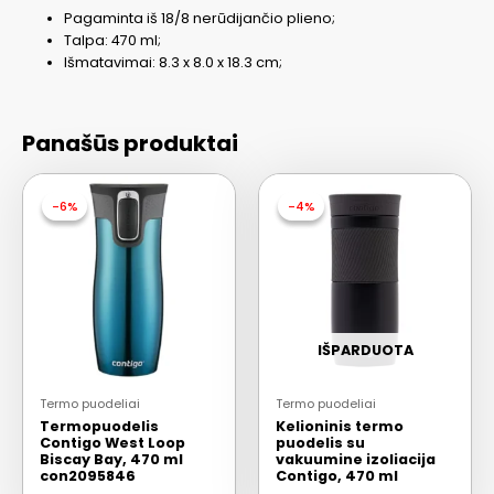
Pagaminta iš 18/8 nerūdijančio plieno;
Talpa: 470 ml;
Išmatavimai: 8.3 x 8.0 x 18.3 cm;
Panašūs produktai
-6%
-6%
-4%
-4%
IŠPARDUOTA
Termo puodeliai
Termo puodeliai
Termopuodelis
Kelioninis termo
Contigo West Loop
puodelis su
Biscay Bay, 470 ml
vakuumine izoliacija
con2095846
Contigo, 470 ml