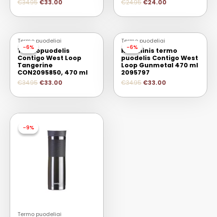
€
34.95
€
33.00
€
24.95
€
24.00
Termo puodeliai
Termo puodeliai
-6%
-6%
-6%
-6%
Termopuodelis
Kelioninis termo
Contigo West Loop
puodelis Contigo West
Tangerine
Loop Gunmetal 470 ml
CON2095850, 470 ml
2095797
€
34.95
€
33.00
€
34.95
€
33.00
-9%
-9%
Termo puodeliai