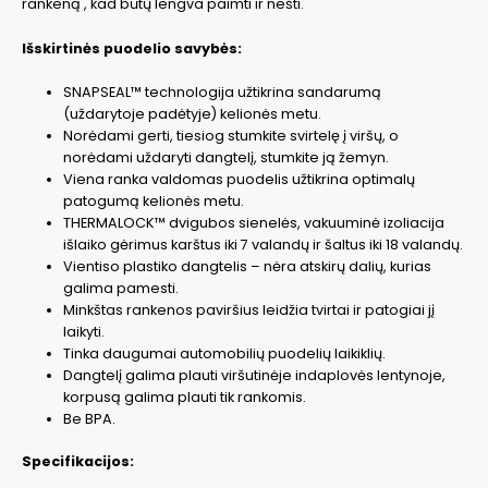
rankeną , kad būtų lengva paimti ir nešti.
Išskirtinės puodelio savybės:
SNAPSEAL™ technologija užtikrina sandarumą
(uždarytoje padėtyje) kelionės metu.
Norėdami gerti, tiesiog stumkite svirtelę į viršų, o
norėdami uždaryti dangtelį, stumkite ją žemyn.
Viena ranka valdomas puodelis užtikrina optimalų
patogumą kelionės metu.
THERMALOCK™ dvigubos sienelės, vakuuminė izoliacija
išlaiko gėrimus karštus iki 7 valandų ir šaltus iki 18 valandų.
Vientiso plastiko dangtelis – nėra atskirų dalių, kurias
galima pamesti.
Minkštas rankenos paviršius leidžia tvirtai ir patogiai jį
laikyti.
Tinka daugumai automobilių puodelių laikiklių.
Dangtelį galima plauti viršutinėje indaplovės lentynoje,
korpusą galima plauti tik rankomis.
Be BPA.
Specifikacijos: