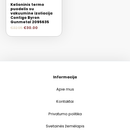
Kelioninis termo
puodelis su
vakuumine izoliacija
Contigo Byron
Gunmetal 2095635
€
32.95
€
30.00
Informacija
Apie mus
Kontaktai
Privatumo politika
Svetainės žemėlapis