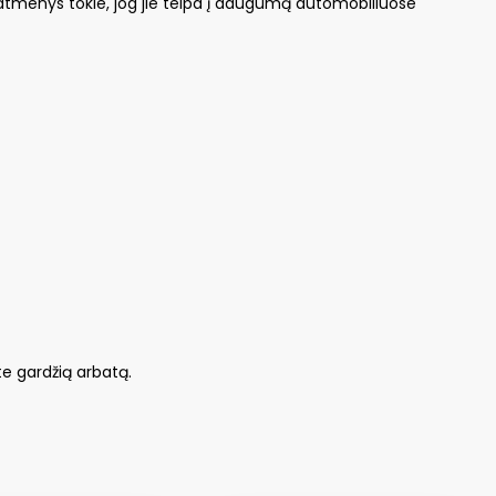
 matmenys tokie, jog jie telpa į daugumą automobiliuose
te gardžią arbatą.