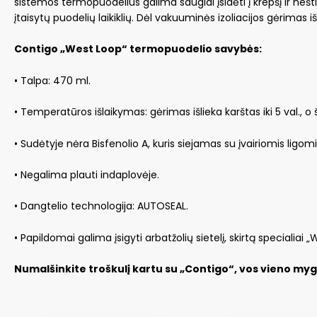
sistemos termopuodelius galima saugiai įsidėti į krepšį ir neš
įtaisytų puodelių laikiklių. Dėl vakuuminės izoliacijos gėrimas išlie
Contigo „West Loop“ termopuodelio savybės:
• Talpa: 470 ml.
• Temperatūros išlaikymas: gėrimas išlieka karštas iki 5 val., o ša
• Sudėtyje nėra Bisfenolio A, kuris siejamas su įvairiomis ligomi
• Negalima plauti indaplovėje.
• Dangtelio technologija: AUTOSEAL.
• Papildomai galima įsigyti arbatžolių sietelį, skirtą specialia
Numalšinkite troškulį kartu su „Contigo“, vos vieno 