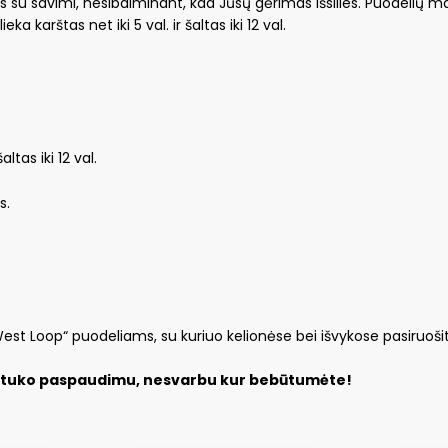
tis su savimi, nesibaiminant, kad Jūsų gėrimas išsilies. Puodelių
ka karštas net iki 5 val. ir šaltas iki 12 val.
ltas iki 12 val.
s.
i „West Loop“ puodeliams, su kuriuo kelionėse bei išvykose pasiruoši
mygtuko paspaudimu, nesvarbu kur bebūtumėte!