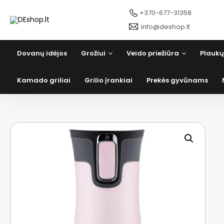
Pereiti
+370-677-31358
prie
turinio
info@deshop.lt
Dovanų idėjos
Grožiui
Veido priežiūra
Plaukų
Kamado griliai
Grilio įrankiai
Prekės gyvūnams