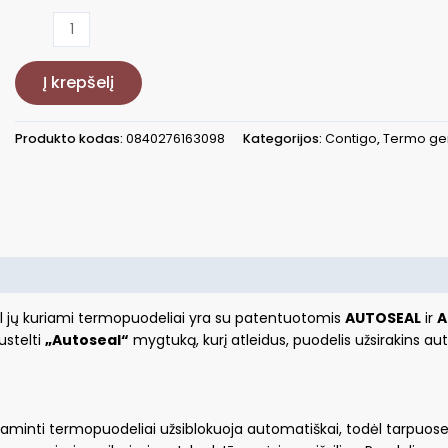
produkto
kiekis:
Termo
Į krepšelį
puodelis
Westloop
ružavas
Produkto kodas:
0840276163098
Kategorijos:
Contigo
,
Termo ge
CON2137559
ėl jų kuriami termopuodeliai yra su patentuotomis
AUTOSEAL
ir
A
ustelti
„Autoseal“
mygtuką, kurį atleidus, puodelis užsirakins au
gaminti termopuodeliai užsiblokuoja automatiškai, todėl tarpuose 