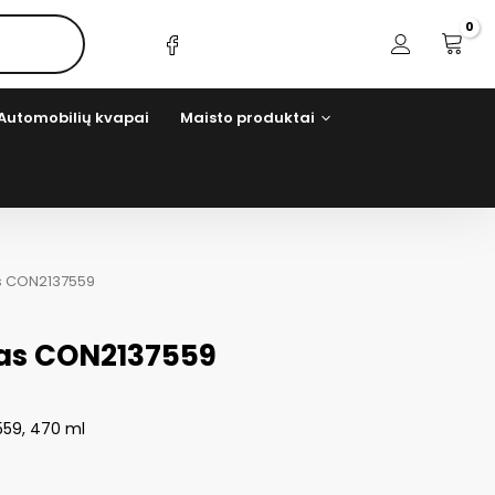
Automobilių kvapai
Maisto produktai
s CON2137559
vas CON2137559
7559, 470 ml