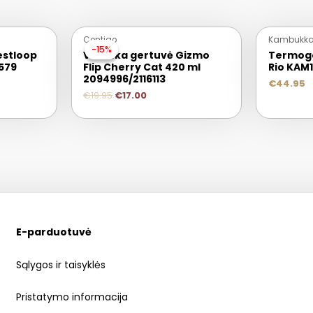
Contigo
Kambukk
-15%
-15%
estloop
Vaikiška gertuvė Gizmo
Termog
579
Flip Cherry Cat 420 ml
Rio KAM
2094996/2116113
€
44.95
€
19.95
€
17.00
E-parduotuvė
Sąlygos ir taisyklės
Pristatymo informacija