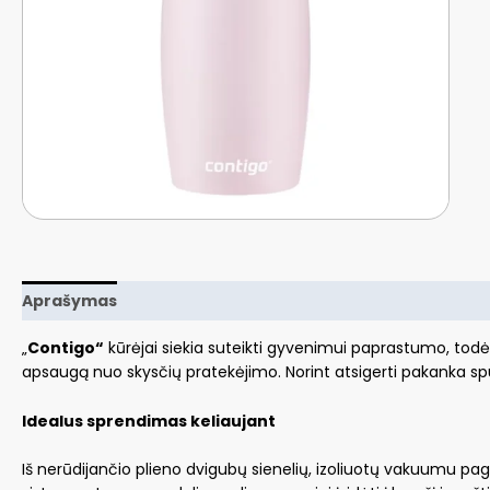
Aprašymas
„
Contigo“
kūrėjai siekia suteikti gyvenimui paprastumo, tod
apsaugą nuo skysčių pratekėjimo. Norint atsigerti pakanka sp
Idealus sprendimas keliaujant
Iš nerūdijančio plieno dvigubų sienelių, izoliuotų vakuumu pa