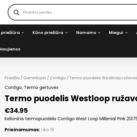
Products
search
 priežiūra
Kūno priežiūra
Namams
Miegui
Naujienos
Pradžia
/
Gamintojas
/
Contigo
/ Termo puodelis Westloop ružava
Contigo
,
Termo gertuvės
Termo puodelis Westloop ruža
€
34.95
Kelioninis termopuodelis Contigo West Loop Millenial Pink 213
Prieinamumas:
Liko 19