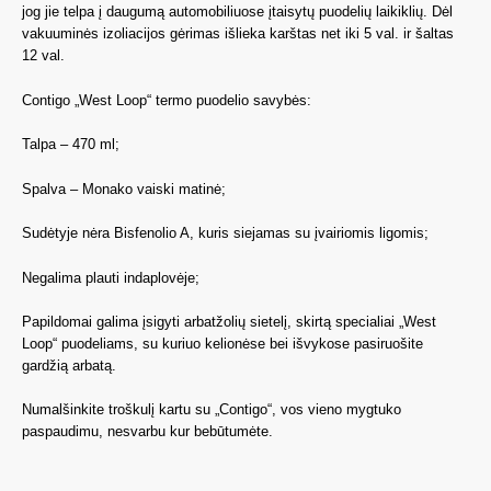
jog jie telpa į daugumą automobiliuose įtaisytų puodelių laikiklių. Dėl
vakuuminės izoliacijos gėrimas išlieka karštas net iki 5 val. ir šaltas
12 val.
Contigo „West Loop“ termo puodelio savybės:
Talpa – 470 ml;
Spalva – Monako vaiski matinė;
Sudėtyje nėra Bisfenolio A, kuris siejamas su įvairiomis ligomis;
Negalima plauti indaplovėje;
Papildomai galima įsigyti arbatžolių sietelį, skirtą specialiai „West
Loop“ puodeliams, su kuriuo kelionėse bei išvykose pasiruošite
gardžią arbatą.
Numalšinkite troškulį kartu su „Contigo“, vos vieno mygtuko
paspaudimu, nesvarbu kur bebūtumėte.