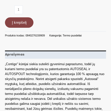
produkto
kiekis:
Termo
Į krepšelį
puodelis
Contigo
West
Produkto kodas:
0840276159909
Kategorija:
Termo puodeliai
Loop
Monaco
470
ml
Aprašymas
2095799
„Contigo“ kūrėjai siekia suteikti gyvenimui paprastumo, todėl jų
kuriami termo puodeliai yra su patentuotomis AUTOSEAL ir
AUTOSPOUT technologijomis, kurios garantuoja 100 % apsaugą nuo
skysčių pratekėjimo. Norint atsigerti pakanka spustelti „Autoseal“
mygtuką, kurį atleidus, puodelis užsirakins automatiškai. Iš
nerūdijančio plieno dvigubų sienelių, izoliuotų vakuumu pagaminti
termo puodeliai užsiblokuoja automatiškai, todėl tarpuose tarp
atsigėrimų nelaša ir nevarva. Dėl unikalios užrakto sistemos termo
puodelius galima saugiai įsidėti į krepšį ir neštis su savimi,
nesibaiminant, kad Jūsų gėrimas išsilies. Puodelių matmenys tokie,