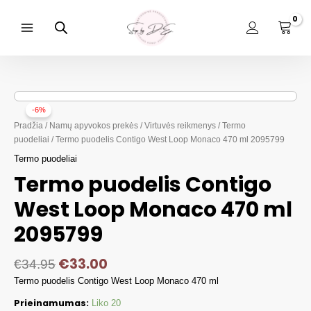
Pereiti
prie
turinio
Main
Menu
-6%
Pradžia
/
Namų apyvokos prekės
/
Virtuvės reikmenys
/
Termo
puodeliai
/ Termo puodelis Contigo West Loop Monaco 470 ml 2095799
Termo puodeliai
Termo puodelis Contigo
West Loop Monaco 470 ml
2095799
€
33.00
€
34.95
Termo puodelis Contigo West Loop Monaco 470 ml
Prieinamumas:
Liko 20