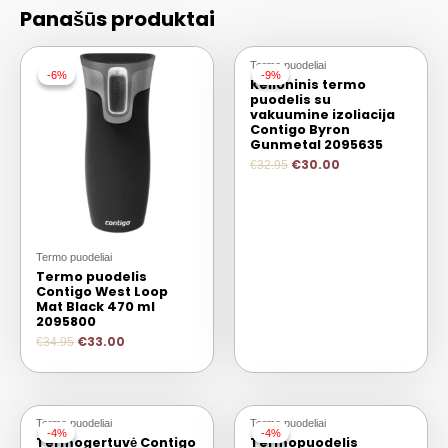
Panašūs produktai
Termo puodeliai
-6%
-6%
-9%
-9%
Kelioninis termo
puodelis su
vakuumine izoliacija
Contigo Byron
Gunmetal 2095635
€
30.00
€
32.95
Termo puodeliai
Termo puodelis
Contigo West Loop
Mat Black 470 ml
2095800
€
33.00
€
34.95
Termo puodeliai
Termo puodeliai
-4%
-4%
-4%
-4%
Termogertuvė Contigo
Termopuodelis