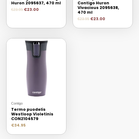
Huron 2095637, 470 ml
Contigo Huron
Vivacious 2095638,
€
23.00
€
23.95
470 ml
€
23.00
€
23.95
Contigo
Termo puodelis
Westloop Violetinis
CON2104579
€
34.95