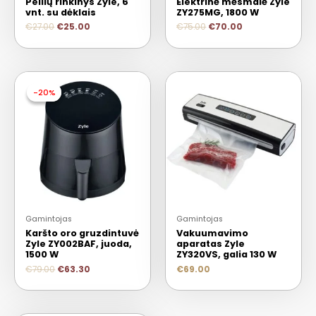
Peilių rinkinys Zyle, 6
Elektrinė mėsmalė Zyle
vnt. su dėklais
ZY275MG, 1800 W
€
27.00
€
25.00
€
75.00
€
70.00
-20%
-20%
Gamintojas
Gamintojas
Karšto oro gruzdintuvė
Vakuumavimo
Zyle ZY002BAF, juoda,
aparatas Zyle
1500 W
ZY320VS, galia 130 W
€
79.00
€
63.30
€
69.00