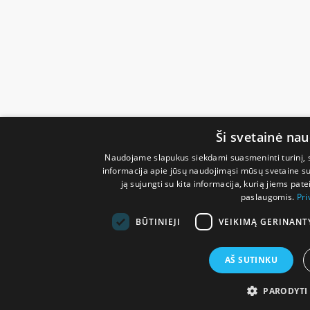
Ši svetainė na
Naudojame slapukus siekdami suasmeninti turinį, sk
informacija apie jūsų naudojimąsi mūsų svetaine su 
ją sujungti su kita informacija, kurią jiems pate
paslaugomis.
Pri
BŪTINIEJI
VEIKIMĄ GERINANT
AŠ SUTINKU
PARODYTI