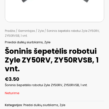
Pradžia
/
Gamintojas
/
Zyle
/ Šoninis šepetėlis robotui Zyle ZY50RV,
ZY50RVSB, 1 vnt.
Priedai dulkių siurbliams
,
Zyle
Šoninis šepetėlis robotui
Zyle ZY50RV, ZY50RVSB, 1
vnt.
€
3.50
Šoninis šepetėlis robotui Zyle ZY50RV, ZY50RVSB, 1 vnt.
Neturime
Kategorijos:
Priedai dulkių siurbliams
,
Zyle