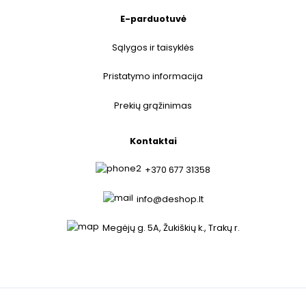
E-parduotuvė
Sąlygos ir taisyklės
Pristatymo informacija
Prekių grąžinimas
Kontaktai
+370 677 31358
info@deshop.lt
Megėjų g. 5A, Žukiškių k., Trakų r.