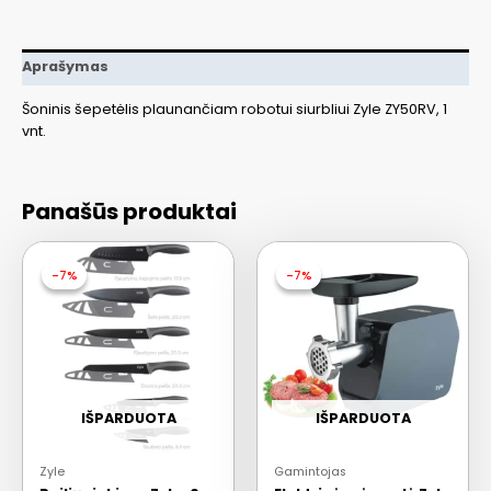
Aprašymas
Šoninis šepetėlis plaunančiam robotui siurbliui Zyle ZY50RV, 1
vnt.
Panašūs produktai
-7%
-7%
-7%
-7%
IŠPARDUOTA
IŠPARDUOTA
Zyle
Gamintojas