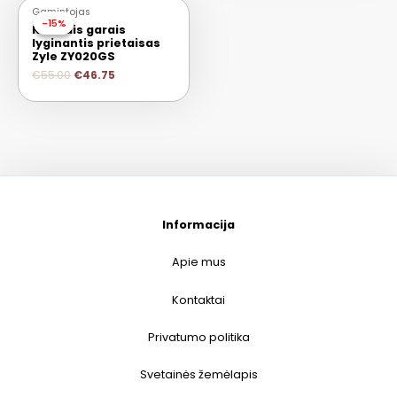
Gamintojas
-15%
-15%
Karštais garais
lyginantis prietaisas
Zyle ZY020GS
€
55.00
€
46.75
Informacija
Apie mus
Kontaktai
Privatumo politika
Svetainės žemėlapis