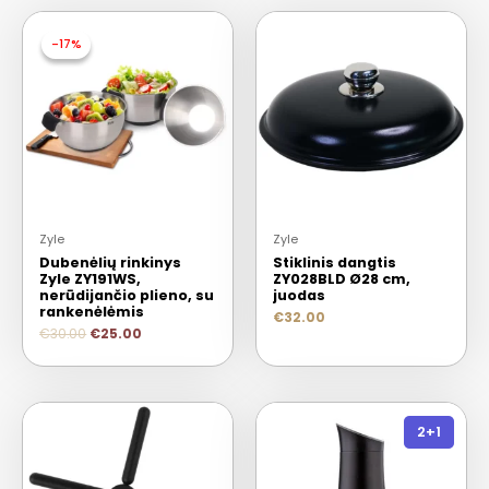
-17%
-17%
Zyle
Zyle
Dubenėlių rinkinys
Stiklinis dangtis
Zyle ZY191WS,
ZY028BLD Ø28 cm,
nerūdijančio plieno, su
juodas
rankenėlėmis
€
32.00
€
30.00
€
25.00
2+1