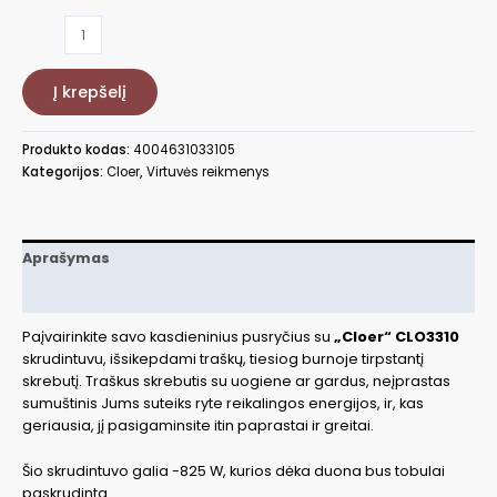
produkto
kiekis:
Skrudintuvas,
Į krepšelį
825W,
juodas
CLO3310
Produkto kodas:
4004631033105
Kategorijos:
Cloer
,
Virtuvės reikmenys
Aprašymas
Papildoma informacija
Paįvairinkite savo kasdieninius pusryčius su
„Cloer“ CLO3310
skrudintuvu, išsikepdami traškų, tiesiog burnoje tirpstantį
skrebutį. Traškus skrebutis su uogiene ar gardus, neįprastas
sumuštinis Jums suteiks ryte reikalingos energijos, ir, kas
geriausia, jį pasigaminsite itin paprastai ir greitai.
Šio skrudintuvo galia -825 W, kurios dėka duona bus tobulai
paskrudinta.