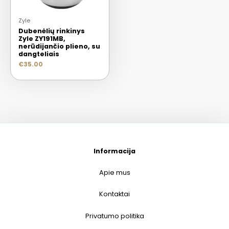
Zyle
Dubenėlių rinkinys
Zyle ZY191MB,
nerūdijančio plieno, su
dangteliais
€
35.00
Informacija
Apie mus
Kontaktai
Privatumo politika