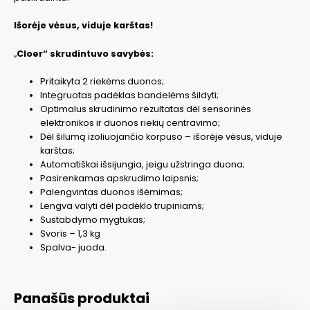
Išorėje vėsus, viduje karštas!
„
Cloer“ skrudintuvo savybės:
Pritaikyta 2 riekėms duonos;
Integruotas padėklas bandelėms šildyti;
Optimalus skrudinimo rezultatas dėl sensorinės
elektronikos ir duonos riekių centravimo;
Dėl šilumą izoliuojančio korpuso – išorėje vėsus, viduje
karštas;
Automatiškai išsijungia, jeigu užstringa duona;
Pasirenkamas apskrudimo laipsnis;
Palengvintas duonos išėmimas;
Lengva valyti dėl padėklo trupiniams;
Sustabdymo mygtukas;
Svoris – 1,3 kg
Spalva- juoda.
Panašūs produktai