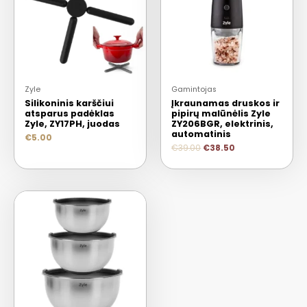
Zyle
Gamintojas
Silikoninis karščiui
Įkraunamas druskos ir
atsparus padėklas
pipirų malūnėlis Zyle
Zyle, ZY17PH, juodas
ZY206BGR, elektrinis,
automatinis
€
5.00
€
39.00
€
38.50