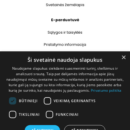
Svetainės žemėlapis
E-parduotuvė
Sąlygos ir taisyklės
Pristatymo informacija
×
Prekių grąžinimas
Ši svetainė naudoja slapukus
Naudojame slapukus siekdami suasmeninti turinį, skelbimus ir
Kontaktai
analizuoti srautą. Taip pat dalijamės informacija apie jūsų
naudojimąsi mūsų svetaine su mūsų reklamos ir analizės partneriais,
+370 677 31358
kurie gali ją sujungti su kita informacija, kurią jiems pateikėte arba
kurią jie surinko, kai naudojatės jų paslaugomis.
Privatumo politika
info@deshop.lt
BŪTINIEJI
VEIKIMĄ GERINANTYS
Megėjų g. 5A, Žukiškių k., Trakų r.
TIKSLINIAI
FUNKCINIAI