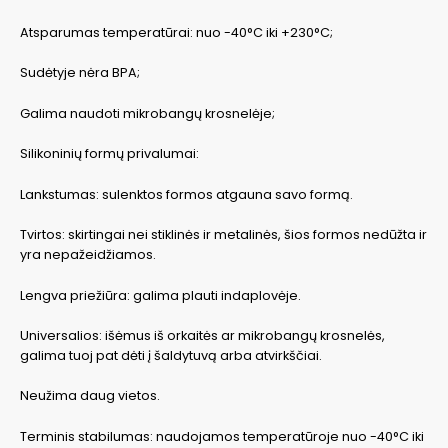
Atsparumas temperatūrai: nuo -40°C iki +230°C;
Sudėtyje nėra BPA;
Galima naudoti mikrobangų krosnelėje;
Silikoninių formų privalumai:
Lankstumas: sulenktos formos atgauna savo formą.
Tvirtos: skirtingai nei stiklinės ir metalinės, šios formos nedūžta ir
yra nepažeidžiamos.
Lengva priežiūra: galima plauti indaplovėje.
Universalios: išėmus iš orkaitės ar mikrobangų krosnelės,
galima tuoj pat dėti į šaldytuvą arba atvirkščiai.
Neužima daug vietos.
Terminis stabilumas: naudojamos temperatūroje nuo -40°C iki