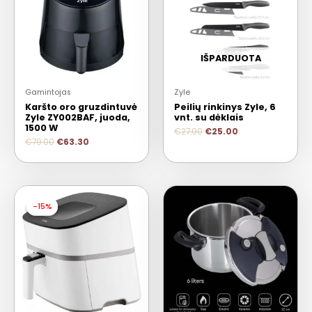
IŠPARDUOTA
Gamintojas
Zyle
Karšto oro gruzdintuvė
Peilių rinkinys Zyle, 6
Zyle ZY002BAF, juoda,
vnt. su dėklais
1500 W
€
27.00
€
25.00
€
79.00
€
63.30
-15%
-15%