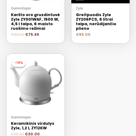
Gamintojas
Zyle
Karšto oro gruzdintuvė
Greitpuodis Zyle
Zyle ZY001WAF, 1500 W,
ZY206PCS, 6 litrai
4,5 l talpa, 6 maisto
talpa, nerūdijančio
ruošimo režimai
plieno
€
89.00
€
75.65
€
99.00
-14%
-14%
Gamintojas
Keramikinis virdulys
Zyle, 1,2 l, ZY12KW
€
35.00
€
30.00