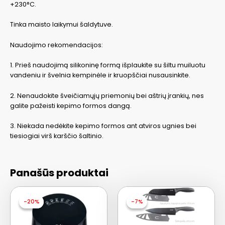
+230°C.
Tinka maisto laikymui šaldytuve.
Naudojimo rekomendacijos:
1. Prieš naudojimą silikoninę formą išplaukite su šiltu muiluotu
vandeniu ir švelnia kempinėle ir kruopščiai nusausinkite.
2. Nenaudokite šveičiamųjų priemonių bei aštrių įrankių, nes
galite pažeisti kepimo formos dangą.
3. Niekada nedėkite kepimo formos ant atviros ugnies bei
tiesiogiai virš karščio šaltinio.
Panašūs produktai
-20%
-20%
-7%
-7%