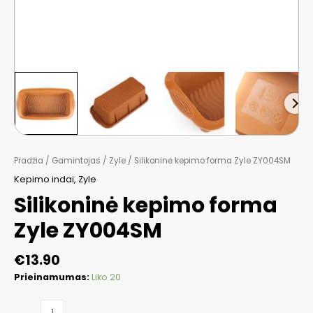
Pradžia
/
Gamintojas
/
Zyle
/ Silikoninė kepimo forma Zyle ZY004SM
Kepimo indai
,
Zyle
Silikoninė kepimo forma
Zyle ZY004SM
€
13.90
Prieinamumas:
Liko 20
produkto