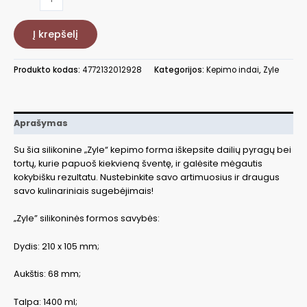
kiekis:
Silikoninė
Į krepšelį
kepimo
forma
Zyle
Produkto kodas:
4772132012928
Kategorijos:
Kepimo indai
,
Zyle
ZY004SM
Aprašymas
Su šia silikonine „Zyle“ kepimo forma iškepsite dailių pyragų bei
tortų, kurie papuoš kiekvieną šventę, ir galėsite mėgautis
kokybišku rezultatu. Nustebinkite savo artimuosius ir draugus
savo kulinariniais sugebėjimais!
„Zyle” silikoninės formos savybės:
Dydis: 210 x 105 mm;
Aukštis: 68 mm;
Talpa: 1400 ml;