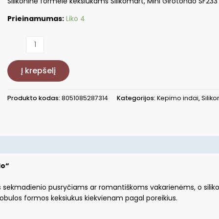
Silikoninė formelė keksiukams Silikomart, Mini Girotondo SF233
Prieinamumas:
Liko 4
produkto
kiekis:
Silikoninė
Į krepšelį
formelė
keksiukams
SIL-
Produkto kodas:
8051085287314
Kategorijos:
Kepimo indai
,
Silik
SF233
do“
s sekmadienio pusryčiams ar romantiškoms vakarienėms, o silikon
 tobulos formos keksiukus kiekvienam pagal poreikius.