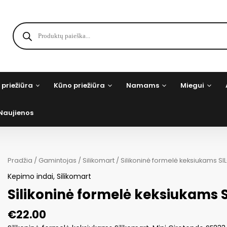
Products
search
 priežiūra
Kūno priežiūra
Namams
Miegui
Naujienos
Pradžia
/
Gamintojas
/
Silikomart
/ Silikoninė formelė keksiukams SI
Kepimo indai
,
Silikomart
Silikoninė formelė keksiukams 
€
22.00