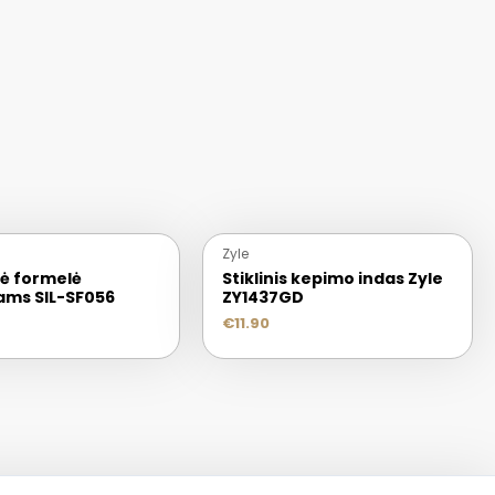
Zyle
nė formelė
Stiklinis kepimo indas Zyle
ams SIL-SF056
ZY1437GD
€
11.90