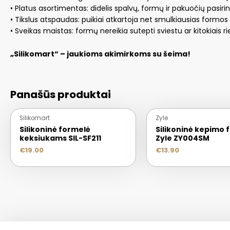
• Platus asortimentas: didelis spalvų, formų ir pakuočių pasiri
• Tikslus atspaudas: puikiai atkartoja net smulkiausias formos
• Sveikas maistas: formų nereikia sutepti sviestu ar kitokiais ri
„Silikomart“ – jaukioms akimirkoms su šeima!
Panašūs produktai
Silikomart
Zyle
Silikoninė formelė
Silikoninė kepimo
keksiukams SIL-SF211
Zyle ZY004SM
€
19.00
€
13.90