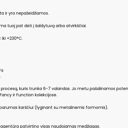
ūžta ir yra nepažeidžiamos.
ma tuoj pat dėti į šaldytuvą arba atvirkščiai.
iki +230°C.
ų.
.
procesą, kuris trunka 6-7 valandas. Jo metu pašalinamos poten
ancy ir Function kolekcijose.
atsparumas karščiui (lyginant su metalinėmis formomis).
ų agentūra patvirtino visas naudojamas medžiagas.