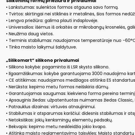
Silikoninių formų priežiūra ir privalumai
• Lankstumas: sulenktos formos atgauna savo formą.
• Tvirtos: skirtingai nei stiklinės ir metalinės, šios formos ned
• Lengva priežiūra: galima plauti indaplovėje.
• Universalios: išėmus iš orkaitės ar mikrobangų krosnelės, gali
• Neužima daug vietos.
• Terminis stabilumas: naudojamos temperatūroje nuo -60°C 
• Tinka maisto laikymui šaldytuve.
„Silikomart“ silikono privalumai
• Silikono kokybė: pagaminta iš LSR skysto silikono.
• Ilgaamžiškumas: kokybė garantuojama 3000 naudojimo kart
• CE atitikimas: naudojamos medžiagos atitinka ES standartus
• Nerūksta: kepimo metu formos neišskiria dūmų.
• Garantuojamas saugumas: kiekviena forma pereina terminį 
• Apsauginis žiedas: užpatentuotas nuimamas žiedas Classic, F
• Patrauklus dizainas: virtuvės atnaujinimui.
• Stabilumas ir atsparumas karščiui: didesnis stabilumas ir 
• Netoksiškas: jokių kenksmingų elementų pėdsakų.
• Bekvapis: kepimo metu neskleidžia jokio kvapo.
• Atitinka maisto reglamentavimo taisykles: Maisto standart