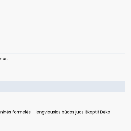
omart
inės formelės – lengviausias būdas juos iškepti! Dėka