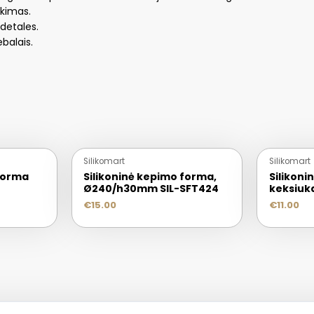
nkimas.
 detales.
ebalais.
IŠPARDUOTA
Silikomart
Silikomart
 forma
Silikoninė kepimo forma,
Silikoni
Ø240/h30mm SIL-SFT424
keksiuk
€
15.00
€
11.00