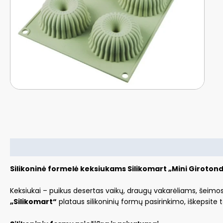
Aprašymas
Silikoninė formelė keksiukams Silikomart „Mini Giroton
Keksiukai – puikus desertas vaikų, draugų vakarėliams, šeimo
„Silikomart“
plataus silikoninių formų pasirinkimo, iškepsite