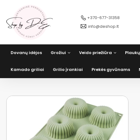
Pereiti
prie
turinio
+370-677-31358
info@deshop.lt
Dovanų idėjos
Grožiui
Veido priežiūra
Plaukų
Kamado griliai
Grilio įrankiai
Prekės gyvūnams