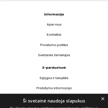
Informacija
Apie mus
Kontaktai
Privatumo politika
Svetainės žemėlapis
E-parduotuvė
Sąlygos ir taisyklės
Pristatymo informacija
×
Prekių grąžinimas
Ši svetainė naudoja slapukus
Naudojame slapukus siekdami suasmeninti turinį, skelbimus ir