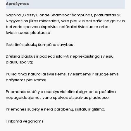
Aprašymas
Saphira „Glossy Blonde Shampoo“ šampūnas, praturtintas 26
Negyvosios jūros mineralais, valo plaukus bei pašalina gelsvus
bei vario spalvos atspalvius natūraliai šviesiuose arba
šviesintuose plaukuose.
Išskirtinės plaukų šampūno savybės :
Drėkina plaukus ir padeda išlaikyti nepriekaištingą šviesių
plaukų spalvą;
Puikiai tinka natūraliai šviesiems, šviesintiems ir sruogelėmis
dažytiems plaukams;
Priemonės sudėtyje esantys violetiniai pigmentai pašalina
nepageidaujamus vario spalvos atspalvius plaukuose;
Priemonės sudėtyje nėra parabenų, sulfatų ir glitimo;
Tinkama veganams.