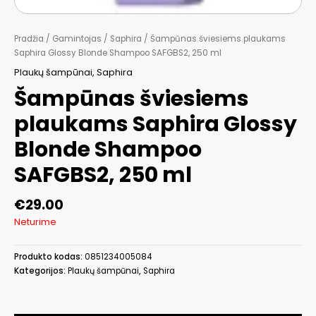
Pradžia
/
Gamintojas
/
Saphira
/ Šampūnas šviesiems plaukams
Saphira Glossy Blonde Shampoo SAFGBS2, 250 ml
Plaukų šampūnai
,
Saphira
Šampūnas šviesiems
plaukams Saphira Glossy
Blonde Shampoo
SAFGBS2, 250 ml
€
29.00
Neturime
Produkto kodas:
0851234005084
Kategorijos:
Plaukų šampūnai
,
Saphira