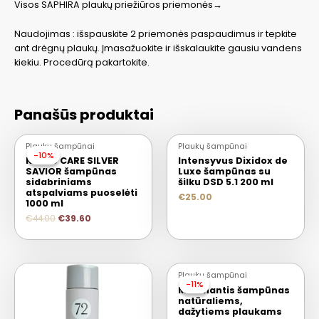
Visos SAPHIRA plaukų priežiūros priemonės→
Naudojimas : išspauskite 2 priemonės paspaudimus ir tepkite
ant drėgnų plaukų. Įmasažuokite ir išskalaukite gausiu vandens
kiekiu. Procedūrą pakartokite.
Panašūs produktai
Plaukų šampūnai
Plaukų šampūnai
-10%
-10%
Keune CARE SILVER
Intensyvus Dixidox de
SAVIOR šampūnas
Luxe šampūnas su
sidabriniams
šilku DSD 5.1 200 ml
atspalviams puoselėti
€
25.00
1000 ml
€
44.00
€
39.60
Plaukų šampūnai
-11%
-11%
Maitinantis šampūnas
natūraliems,
dažytiems plaukams