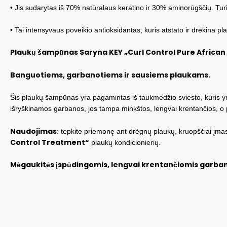
• Jis sudarytas iš 70% natūralaus keratino ir 30% aminorūgščių. Turi
• Tai intensyvaus poveikio antioksidantas, kuris atstato ir drėkina pl
Plaukų šampūnas Saryna KEY „Curl Control Pure African 
Banguotiems, garbanotiems ir sausiems plaukams.
Šis plaukų šampūnas yra pagamintas iš taukmedžio sviesto, kuris yra 
išryškinamos garbanos, jos tampa minkštos, lengvai krentančios, o 
Naudojimas
: tepkite priemonę ant drėgnų plaukų, kruopščiai įmas
Control Treatment“
plaukų kondicionierių.
Mėgaukitės įspūdingomis, lengvai krentančiomis garba