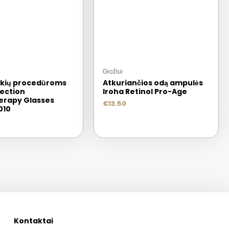
Grožiui
 akių procedūroms
Atkuriančios odą ampulės
fection
Iroha Retinol Pro-Age
erapy Glasses
€
13.50
010
Kontaktai