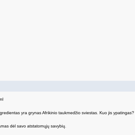
ml
ingredientas yra grynas Afrikinio taukmedžio sviestas. Kuo jis ypatingas?
namas dėl savo atstatomųjų savybių.