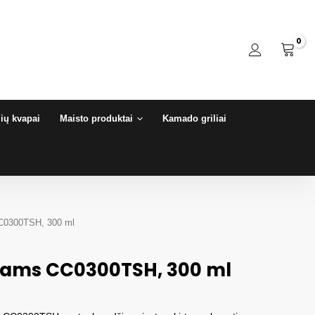
ių kvapai
Maisto produktai
Kamado griliai
C0300TSH, 300 ml
ams CC0300TSH, 300 ml