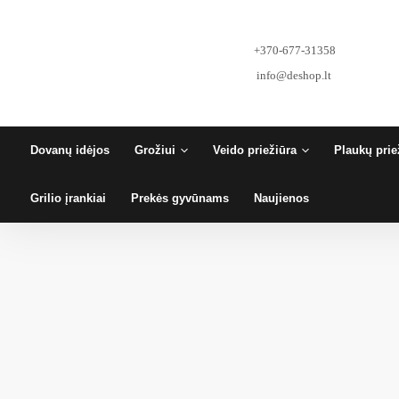
Pereiti
prie
turinio
+370-677-31358
info@deshop.lt
Dovanų idėjos
Grožiui
Veido priežiūra
Plaukų prie
Grilio įrankiai
Prekės gyvūnams
Naujienos