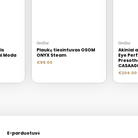
Grožiui
Grožiui
is
Plaukų tiesintuvas OSOM
Akiniai
ai Moda
ONYX Steam
Eye Per
Presoth
€
99.00
CASAA0
€
204.00
E-parduotuvė