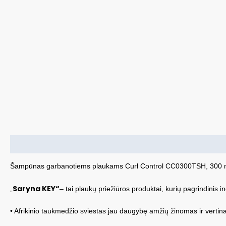
Aprašymas
Šampūnas garbanotiems plaukams Curl Control CC0300TSH, 300 
Saryna KEY“
„
– tai plaukų priežiūros produktai, kurių pagrindinis 
• Afrikinio taukmedžio sviestas jau daugybę amžių žinomas ir verti