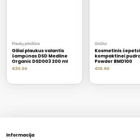
Plaukų priežiūra
Grožiui
Giliai plaukus valantis
Kosmetinis šepetėl
šampūnas DSD Medline
kompaktinei pudr
Organic DSD003 200 ml
Powder BMD100
€
33.00
€
10.90
Informacija