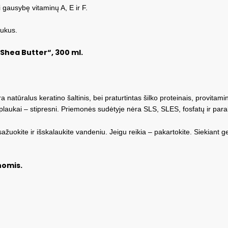
 gausybę vitaminų A, E ir F.
aukus.
Shea Butter“, 300 ml.
natūralus keratino šaltinis, bei praturtintas šilko proteinais, provitami
plaukai – stipresni. Priemonės sudėtyje nėra SLS, SLES, fosfatų ir par
ažuokite ir išskalaukite vandeniu. Jeigu reikia – pakartokite. Siekiant
nomis.