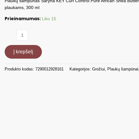
Plaukų šampūnas Saryna KEY Curl Control Pure African Shea Butte
plaukams, 300 ml
Prieinamumas:
Liko 15
produkto
kiekis:
Šampūnas
Į krepšelį
garbanotiems
plaukams
CC0300TSH,
Produkto kodas:
7290012928161
Kategorijos:
Grožiui
,
Plaukų šampūnai
300
ml