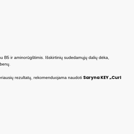
nu B5 ir aminorūgštimis. Išskirtinių sudedamųjų dalių dėka,
abenų.
Saryna KEY „Curl
 geriausių rezultatų, rekomenduojama naudoti