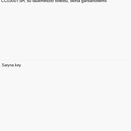
r CC0300TSH, su taukmedžio sviestu, skirta garbanotiems
,
Saryna key