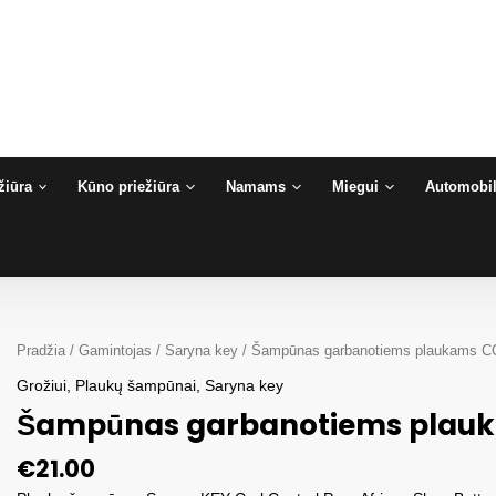
žiūra
Kūno priežiūra
Namams
Miegui
Automobil
Pradžia
/
Gamintojas
/
Saryna key
/ Šampūnas garbanotiems plaukams C
Grožiui
,
Plaukų šampūnai
,
Saryna key
Šampūnas garbanotiems plauk
€
21.00