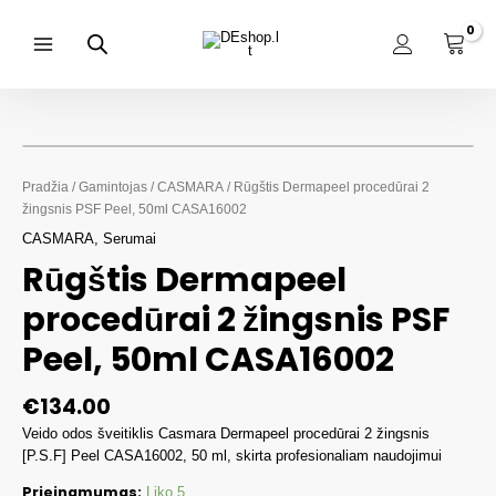
Pereiti
prie
turinio
Main
Menu
Pradžia
/
Gamintojas
/
CASMARA
/ Rūgštis Dermapeel procedūrai 2
žingsnis PSF Peel, 50ml CASA16002
CASMARA
,
Serumai
Rūgštis Dermapeel
procedūrai 2 žingsnis PSF
Peel, 50ml CASA16002
€
134.00
Veido odos šveitiklis Casmara Dermapeel procedūrai 2 žingsnis
[P.S.F] Peel CASA16002, 50 ml, skirta profesionaliam naudojimui
Prieinamumas:
Liko 5