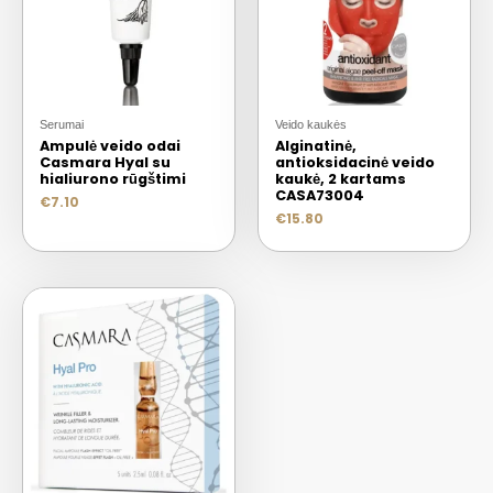
Serumai
Veido kaukės
Ampulė veido odai
Alginatinė,
Casmara Hyal su
antioksidacinė veido
hialiurono rūgštimi
kaukė, 2 kartams
CASA73004
€
7.10
€
15.80