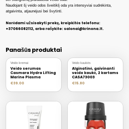
Naudojant šį veido odos šveitiklį oda yra intensyviai sudrėkinta,
atgaivinta, atjaunėjusi bei švytinti.
Norėdami užsisakyti prekę, kreipkitės telefonu:
+37066082112, arba rašykite: salonai@krinona.lt.
Panašūs produktai
Veido kremai
Veido kaukės
Veido serumas
Alginatinė, gaivinanti
Casmara Hydra Lifting
veido kaukė, 2 kartams
Marine Plasma
CASA73003
€
39.00
€
15.80