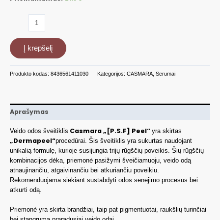
produkto
kiekis:
Rūgštis
Į krepšelį
Dermapeel
procedūrai
2
Produkto kodas:
8436561411030
Kategorijos:
CASMARA
,
Serumai
žingsnis
PSF
Peel,
50ml
Aprašymas
CASA16002
Casmara „[P.S.F] Peel“
Veido odos šveitiklis
yra skirtas
„Dermapeel“
procedūrai. Šis šveitiklis yra sukurtas naudojant
unikalią formulę, kurioje susijungia trijų rūgščių poveikis. Šių rūgščių
kombinacijos dėka, priemonė pasižymi šveičiamuoju, veido odą
atnaujinančiu, atgaivinančiu bei atkuriančiu poveikiu.
Rekomenduojama siekiant sustabdyti odos senėjimo procesus bei
atkurti odą.
Priemonė yra skirta brandžiai, taip pat pigmentuotai, raukšlių turinčiai
bei stangrumą praradusiai veido odai.