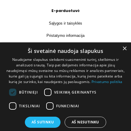
E-parduotuvė
Sąlygos ir taisyklės
Pristatymo informacija
×
Prekių grąžinimas
Ši svetainė naudoja slapukus
Naudojame slapukus siekdami suasmeninti turinį, skelbimus ir
Kontaktai
analizuoti srautą. Taip pat dalijamės informacija apie jūsų
naudojimąsi mūsų svetaine su mūsų reklamos ir analizės partneriais,
+370 677 31358
kurie gali ją sujungti su kita informacija, kurią jiems pateikėte arba
kurią jie surinko, kai naudojatės jų paslaugomis.
Privatumo politika
info@deshop.lt
BŪTINIEJI
VEIKIMĄ GERINANTYS
Megėjų g. 5A, Žukiškių k., Trakų r.
TIKSLINIAI
FUNKCINIAI
AŠ SUTINKU
AŠ NESUTINKU