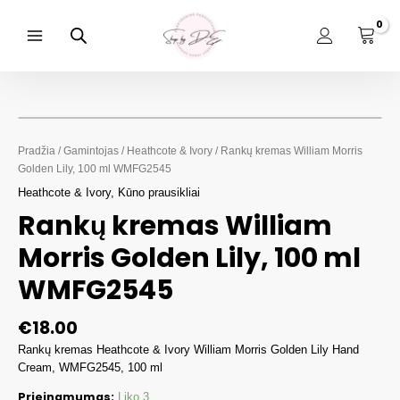
Pereiti
prie
turinio
Main
Menu
Pradžia
/
Gamintojas
/
Heathcote & Ivory
/ Rankų kremas William Morris
Golden Lily, 100 ml WMFG2545
Heathcote & Ivory
,
Kūno prausikliai
Rankų kremas William
Morris Golden Lily, 100 ml
WMFG2545
€
18.00
Rankų kremas Heathcote & Ivory William Morris Golden Lily Hand
Cream, WMFG2545, 100 ml
Prieinamumas:
Liko 3