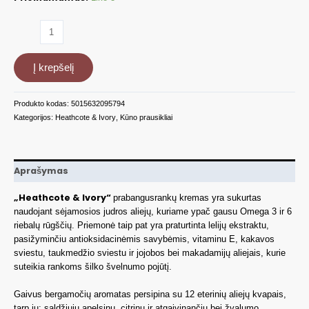
produkto
kiekis:
Rankų
Į krepšelį
kremas
William
Morris
Produkto kodas:
5015632095794
Golden
Kategorijos:
Heathcote & Ivory
,
Kūno prausikliai
Lily,
100
ml
WMFG2545
Aprašymas
„Heathcote & Ivory“
prabangusrankų kremas yra sukurtas
naudojant sėjamosios judros aliejų, kuriame ypač gausu Omega 3 ir 6
riebalų rūgščių. Priemonė taip pat yra praturtinta lelijų ekstraktu,
pasižyminčiu antioksidacinėmis savybėmis, vitaminu E, kakavos
sviestu, taukmedžio sviestu ir jojobos bei makadamijų aliejais, kurie
suteikia rankoms šilko švelnumo pojūtį.
Gaivus bergamočių aromatas persipina su 12 eterinių aliejų kvapais,
tarp jų: saldžiųjų apelsinų, citrinų ir atgaivinančiu bei žvalumo