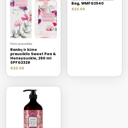
Bag, WMFG2540
€
22.00
Kūno prausikliai
Rankų ir kūno
prausiklis Sweet Pea &
Honeysuckle, 250 ml
SPFG2328
€
20.00