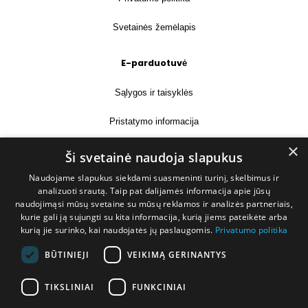
Svetainės žemėlapis
E-parduotuvė
Sąlygos ir taisyklės
Pristatymo informacija
×
Prekių grąžinimas
Ši svetainė naudoja slapukus
Naudojame slapukus siekdami suasmeninti turinį, skelbimus ir
Kontaktai
analizuoti srautą. Taip pat dalijamės informacija apie jūsų
naudojimąsi mūsų svetaine su mūsų reklamos ir analizės partneriais,
+370 677 31358
kurie gali ją sujungti su kita informacija, kurią jiems pateikėte arba
kurią jie surinko, kai naudojatės jų paslaugomis.
Privatumo politika
info@deshop.lt
BŪTINIEJI
VEIKIMĄ GERINANTYS
Megėjų g. 5A, Žukiškių k., Trakų r.
TIKSLINIAI
FUNKCINIAI