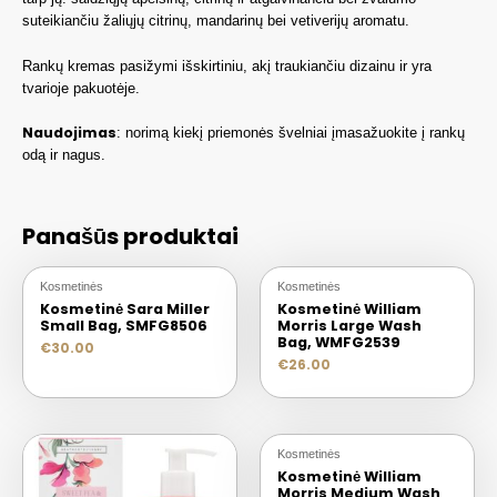
suteikiančiu žaliųjų citrinų, mandarinų bei vetiverijų aromatu.
Rankų kremas pasižymi išskirtiniu, akį traukiančiu dizainu ir yra
tvarioje pakuotėje.
Naudojimas
: norimą kiekį priemonės švelniai įmasažuokite į rankų
odą ir nagus.
Panašūs produktai
Kosmetinės
Kosmetinės
Kosmetinė Sara Miller
Kosmetinė William
Small Bag, SMFG8506
Morris Large Wash
Bag, WMFG2539
€
30.00
€
26.00
Kosmetinės
Kosmetinė William
Morris Medium Wash